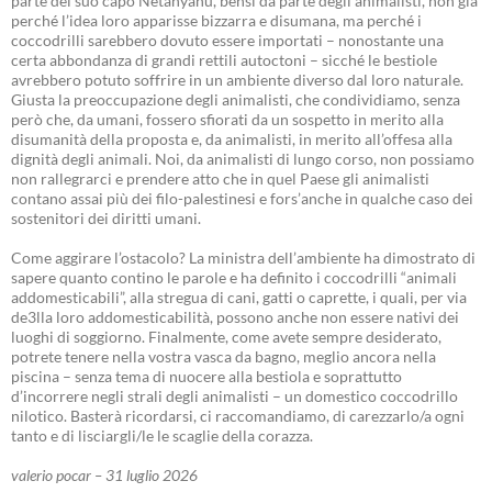
parte del suo capo Netanyahu, bensì da parte degli animalisti, non già
perché l’idea loro apparisse bizzarra e disumana, ma perché i
coccodrilli sarebbero dovuto essere importati – nonostante una
certa abbondanza di grandi rettili autoctoni – sicché le bestiole
avrebbero potuto soffrire in un ambiente diverso dal loro naturale.
Giusta la preoccupazione degli animalisti, che condividiamo, senza
però che, da umani, fossero sfiorati da un sospetto in merito alla
disumanità della proposta e, da animalisti, in merito all’offesa alla
dignità degli animali. Noi, da animalisti di lungo corso, non possiamo
non rallegrarci e prendere atto che in quel Paese gli animalisti
contano assai più dei filo-palestinesi e fors’anche in qualche caso dei
sostenitori dei diritti umani.
Come aggirare l’ostacolo? La ministra dell’ambiente ha dimostrato di
sapere quanto contino le parole e ha definito i coccodrilli “animali
addomesticabili”, alla stregua di cani, gatti o caprette, i quali, per via
de3lla loro addomesticabilità, possono anche non essere nativi dei
luoghi di soggiorno. Finalmente, come avete sempre desiderato,
potrete tenere nella vostra vasca da bagno, meglio ancora nella
piscina – senza tema di nuocere alla bestiola e soprattutto
d’incorrere negli strali degli animalisti – un domestico coccodrillo
nilotico. Basterà ricordarsi, ci raccomandiamo, di carezzarlo/a ogni
tanto e di lisciargli/le le scaglie della corazza.
valerio pocar – 31 luglio 2026