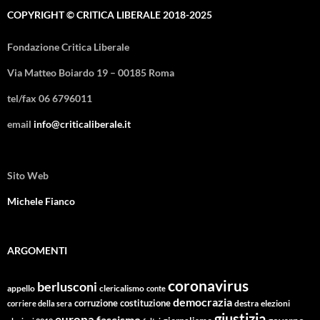
COPYRIGHT © CRITICA LIBERALE 2018-2025
Fondazione Critica Liberale
Via Matteo Boiardo 19 – 00185 Roma
tel/fax 06 6796011
email
info@criticaliberale.it
Sito Web
Michele Fianco
ARGOMENTI
coronavirus
berlusconi
appello
clericalismo
conte
democrazia
corruzione
costituzione
corriere della sera
destra
elezioni
giustizia
europa
fascismo