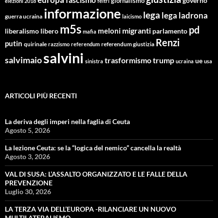
giornalismo
governo
elezioni 2018
feltri
informazione
lega
lega ladrona
guerra ucraina
laicismo
m5s
pd
migranti
meloni
libero
parlamento
liberalismo
mafia
Renzi
putin
quirinale
referendum giustizia
razzismo
referendum
salvini
salvimaio
trasformismo
trump
ue
sinistra
ucraina
usa
ARTICOLI PIÙ RECENTI
La deriva degli imperi nella faglia di Ceuta
Agosto 5, 2026
La lezione Ceuta: se la “logica del nemico” cancella la realtà
Agosto 3, 2026
VAL DI SUSA: L’ASSALTO ORGANIZZATO E LE FALLE DELLA
PREVENZIONE
Luglio 30, 2026
LA TERZA VIA DELL’EUROPA -RILANCIARE UN NUOVO
MULTILATERALISMO