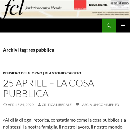
Vai
al
contenuto
Cerca
MENU
PRINCI
Archivi tag: res pubblica
PENSIERO DEL GIORNO | DI ANTONIO CAPUTO
25 APRILE – LA COSA
PUBBLICA
APRILE 24, 2020
CRITICA LIBERALE
LASCIA UN COMMENTO
«Al di là di ogni retorica, constatiamo come la cosa pubblica sia
noi stessi, la nostra famiglia, il nostro lavoro, il nostro mondo,