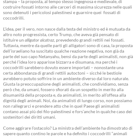
stampa – la proposta, al tempo stesso ingegnosa e medievale, di
costruire fossati intorno alle carceri di massima sicurezza nelle quali
sono detenuti i pericolosi palestinesi e guarnire quei fossati di
coccodrilli.
L’idea, per il vero, non nasce dalla testa del ministro ed è mutuata da
altro noto progressista, certo Trump, che aveva già pensato di
istituire un
alligator alcatraz
, prevedendo grandi rettili nei fossati.
Tuttavia, mentre da quelle parti gli alligatori sono di casa, la proposta
dell’israeliano ha suscitato qualche reazione negativa, non già da
parte del suo capo Netanyahu, bensì da parte degli animalisti, non già
perché l’idea loro apparisse bizzarra e disumana, ma perché i
coccodrilli sarebbero dovuto essere importati – nonostante una
certa abbondanza di grandi rettili autoctoni – sicché le bestiole
avrebbero potuto soffrire in un ambiente diverso dal loro naturale.
Giusta la preoccupazione degli animalisti, che condividiamo, senza
però che, da umani, fossero sfiorati da un sospetto in merito alla
disumanità della proposta e, da animalisti, in merito all’offesa alla
dignità degli animali. Noi, da animalisti di lungo corso, non possiamo
non rallegrarci e prendere atto che in quel Paese gli animalisti
contano assai più dei filo-palestinesi e fors’anche in qualche caso dei
sostenitori dei diritti umani.
Come aggirare l’ostacolo? La ministra dell’ambiente ha dimostrato di
sapere quanto contino le parole e ha definito i coccodrilli “animali