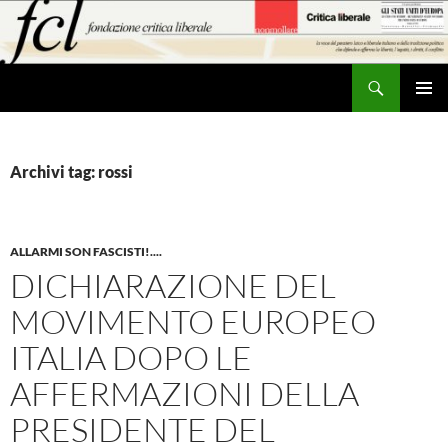
Vai
al
contenuto
Cerca
MENU
PRINCI
Archivi tag: rossi
ALLARMI SON FASCISTI!....
DICHIARAZIONE DEL
MOVIMENTO EUROPEO
ITALIA DOPO LE
AFFERMAZIONI DELLA
PRESIDENTE DEL