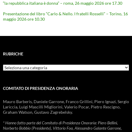
“la repubblica italiana è donna” – roma, 26 maggio 2026 ore 17.30
Presentazione del libro “Carlo & Nello. I fratelli Rosselli” – Torino, 16
maggio 2026 ore 10.30
RUBRICHE
Rubriche
COMITATO DI PRESIDENZA ONORARIA
Mauro Barberis, Daniele Garrone, Franco Grillini, Piero Ignazi, Sergio
Lariccia, Luigi Mascilli Migliorini, Valerio Pocar, Pietro Rescigno,
Graham Watson, Gustavo Zagrebelsky.
* Hanno fatto parte del Comitato di Presidenza Onoraria: Piero Bellini,
Norberto Bobbio (Presidente), Vittorio Foa, Alessandro Galante Garrone,