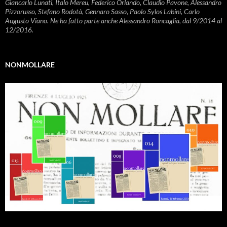
Giancarlo Lunati, Italo Mereu, Federico Orlando, Claudio Pavone, Alessandro
Pizzorusso, Stefano Rodotà, Gennaro Sasso, Paolo Sylos Labini, Carlo
Augusto Viano. Ne ha fatto parte anche Alessandro Roncaglia, dal 9/2014 al
12/2016.
NONMOLLARE