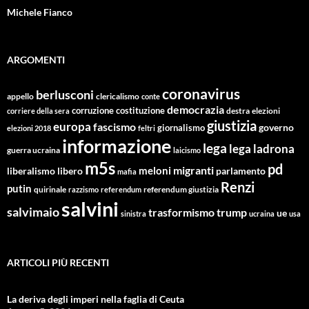
Michele Fianco
ARGOMENTI
coronavirus
berlusconi
appello
clericalismo
conte
democrazia
corruzione
costituzione
corriere della sera
destra
elezioni
giustizia
europa
fascismo
giornalismo
governo
elezioni 2018
feltri
informazione
lega
lega ladrona
guerra ucraina
laicismo
m5s
pd
migranti
meloni
libero
parlamento
liberalismo
mafia
Renzi
putin
quirinale
referendum giustizia
razzismo
referendum
salvini
salvimaio
trasformismo
trump
ue
sinistra
ucraina
usa
ARTICOLI PIÙ RECENTI
La deriva degli imperi nella faglia di Ceuta