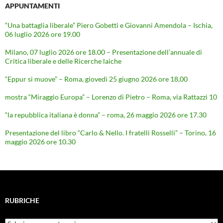
APPUNTAMENTI
“Una battaglia liberale” Piero Gobetti e Giovanni Amendola – Ischia,
06 luglio 2026 ore 19.00
Milano, 07 luglio 2026 ore 18.00 – Presentazione dell’annuale di
Critica liberale e delle Ricerche laiche
“Eppur si muove” – Roma, giovedì 25 giugno 2026 ore 18,00
mostra “Miraggio Europa” – Lorenzo di Pietro – Roma, via Rattazzi 10
“la repubblica italiana è donna” – roma, 26 maggio 2026 ore 17.30
Presentazione del libro “Carlo & Nello. I fratelli Rosselli” – Torino, 16
maggio 2026 ore 10.30
RUBRICHE
Rubriche