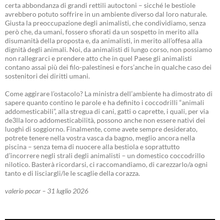
certa abbondanza di grandi rettili autoctoni – sicché le bestiole
avrebbero potuto soffrire in un ambiente diverso dal loro naturale.
Giusta la preoccupazione degli animalisti, che condividiamo, senza
però che, da umani, fossero sfiorati da un sospetto in merito alla
disumanità della proposta e, da animalisti, in merito all’offesa alla
dignità degli animali. Noi, da animalisti di lungo corso, non possiamo
non rallegrarci e prendere atto che in quel Paese gli animalisti
contano assai più dei filo-palestinesi e fors’anche in qualche caso dei
sostenitori dei diritti umani.
Come aggirare l’ostacolo? La ministra dell’ambiente ha dimostrato di
sapere quanto contino le parole e ha definito i coccodrilli “animali
addomesticabili”, alla stregua di cani, gatti o caprette, i quali, per via
de3lla loro addomesticabilità, possono anche non essere nativi dei
luoghi di soggiorno. Finalmente, come avete sempre desiderato,
potrete tenere nella vostra vasca da bagno, meglio ancora nella
piscina – senza tema di nuocere alla bestiola e soprattutto
d’incorrere negli strali degli animalisti – un domestico coccodrillo
nilotico. Basterà ricordarsi, ci raccomandiamo, di carezzarlo/a ogni
tanto e di lisciargli/le le scaglie della corazza.
valerio pocar – 31 luglio 2026