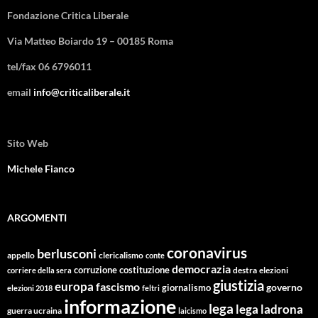
Fondazione Critica Liberale
Via Matteo Boiardo 19 – 00185 Roma
tel/fax 06 6796011
email
info@criticaliberale.it
Sito Web
Michele Fianco
ARGOMENTI
coronavirus
berlusconi
appello
clericalismo
conte
democrazia
corruzione
costituzione
corriere della sera
destra
elezioni
giustizia
europa
fascismo
giornalismo
governo
elezioni 2018
feltri
informazione
lega
lega ladrona
guerra ucraina
laicismo