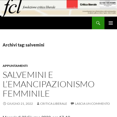
Vai
al
contenuto
Cerca
MENU
PRINCI
Archivi tag: salvemini
APPUNTAMENTI
SALVEMINI E
L’EMANCIPAZIONISMO
FEMMINILE
GIUGNO 21, 2022
CRITICA LIBERALE
LASCIA UN COMMENTO