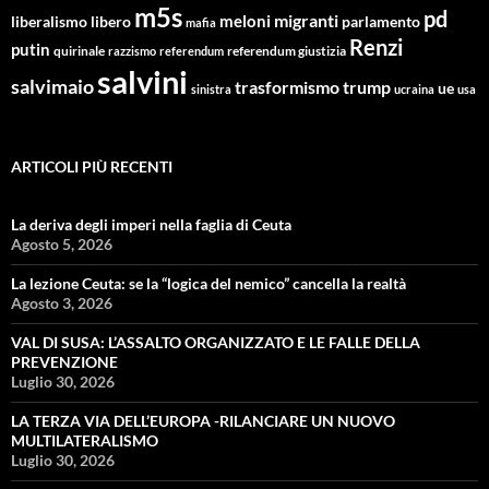
m5s
pd
migranti
meloni
libero
parlamento
liberalismo
mafia
Renzi
putin
quirinale
referendum giustizia
razzismo
referendum
salvini
salvimaio
trasformismo
trump
ue
sinistra
ucraina
usa
ARTICOLI PIÙ RECENTI
La deriva degli imperi nella faglia di Ceuta
Agosto 5, 2026
La lezione Ceuta: se la “logica del nemico” cancella la realtà
Agosto 3, 2026
VAL DI SUSA: L’ASSALTO ORGANIZZATO E LE FALLE DELLA
PREVENZIONE
Luglio 30, 2026
LA TERZA VIA DELL’EUROPA -RILANCIARE UN NUOVO
MULTILATERALISMO
Luglio 30, 2026