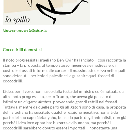
[clicca per leggere tutti gli spilli]
Coccodrilli domestici
Il noto progressista israeliano Ben-Gvir ha lanciato – così racconta la
stampa – la proposta, al tempo stesso ingegnosa e medievale, di
costruire fossati intorno alle carceri di massima sicurezza nelle quali
sono detenuti i pericolosi palestinesi e guarnire quei fossati di
coccodrilli.
L’idea, per il vero, non nasce dalla testa del ministro ed è mutuata da
altro noto progressista, certo Trump, che aveva già pensato di
istituire un
alligator alcatraz
, prevedendo grandi rettili nei fossati.
Tuttavia, mentre da quelle parti gli alligatori sono di casa, la proposta
dell’israeliano ha suscitato qualche reazione negativa, non già da
parte del suo capo Netanyahu, bensì da parte degli animalisti, non già
perché l’idea loro apparisse bizzarra e disumana, ma perché i
coccodrilli sarebbero dovuto essere importati – nonostante una