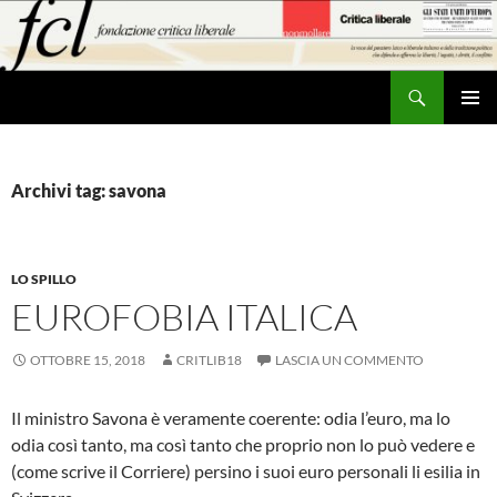
Vai
al
contenuto
Cerca
MENU
PRINCI
Archivi tag: savona
LO SPILLO
EUROFOBIA ITALICA
OTTOBRE 15, 2018
CRITLIB18
LASCIA UN COMMENTO
Il ministro Savona è veramente coerente: odia l’euro, ma lo
odia così tanto, ma così tanto che proprio non lo può vedere e
(come scrive il Corriere) persino i suoi euro personali li esilia in