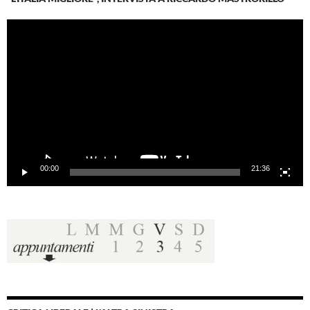
Video
Player
00:00
21:36