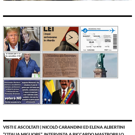
VISTI E ASCOLTATI | NICOLÒ CARANDINI ED ELENA ALBERTINI
“L’ITALIA MIGLIORE”, INTERVISTA A RICCARDO MASTRORILLO