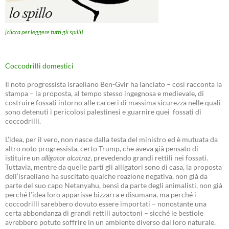
[clicca per leggere tutti gli spilli]
Coccodrilli domestici
Il noto progressista israeliano Ben-Gvir ha lanciato – così racconta la
stampa – la proposta, al tempo stesso ingegnosa e medievale, di
costruire fossati intorno alle carceri di massima sicurezza nelle quali
sono detenuti i pericolosi palestinesi e guarnire quei fossati di
coccodrilli.
L’idea, per il vero, non nasce dalla testa del ministro ed è mutuata da
altro noto progressista, certo Trump, che aveva già pensato di
istituire un
alligator alcatraz
, prevedendo grandi rettili nei fossati.
Tuttavia, mentre da quelle parti gli alligatori sono di casa, la proposta
dell’israeliano ha suscitato qualche reazione negativa, non già da
parte del suo capo Netanyahu, bensì da parte degli animalisti, non già
perché l’idea loro apparisse bizzarra e disumana, ma perché i
coccodrilli sarebbero dovuto essere importati – nonostante una
certa abbondanza di grandi rettili autoctoni – sicché le bestiole
avrebbero potuto soffrire in un ambiente diverso dal loro naturale.