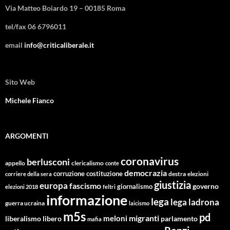
Via Matteo Boiardo 19 – 00185 Roma
tel/fax 06 6796011
email
info@criticaliberale.it
Sito Web
Michele Fianco
ARGOMENTI
coronavirus
berlusconi
appello
clericalismo
conte
democrazia
corruzione
costituzione
corriere della sera
destra
elezioni
giustizia
europa
fascismo
giornalismo
governo
elezioni 2018
feltri
informazione
lega
lega ladrona
guerra ucraina
laicismo
m5s
pd
migranti
meloni
libero
parlamento
liberalismo
mafia