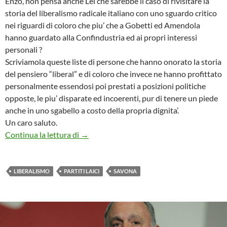
Enzo, non pensa anche Lei che sarebbe il caso di rivisitare la
storia del liberalismo radicale italiano con uno sguardo critico
nei riguardi di coloro che piu’ che a Gobetti ed Amendola
hanno guardato alla Confindustria ed ai propri interessi
personali ?
Scriviamola queste liste di persone che hanno onorato la storia
del pensiero “liberal” e di coloro che invece ne hanno profittato
personalmente essendosi poi prestati a posizioni politiche
opposte, le piu’ disparate ed incoerenti, pur di tenere un piede
anche in uno sgabello a costo della propria dignita’.
Un caro saluto.
COERENZA E INCOERENZA
Continua la lettura di
→
LIBERALISMO
PARTITI LAICI
SAVONA