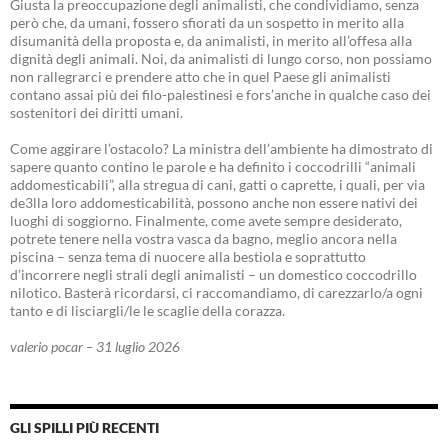
Giusta la preoccupazione degli animalisti, che condividiamo, senza
però che, da umani, fossero sfiorati da un sospetto in merito alla
disumanità della proposta e, da animalisti, in merito all’offesa alla
dignità degli animali. Noi, da animalisti di lungo corso, non possiamo
non rallegrarci e prendere atto che in quel Paese gli animalisti
contano assai più dei filo-palestinesi e fors’anche in qualche caso dei
sostenitori dei diritti umani.
Come aggirare l’ostacolo? La ministra dell’ambiente ha dimostrato di
sapere quanto contino le parole e ha definito i coccodrilli “animali
addomesticabili”, alla stregua di cani, gatti o caprette, i quali, per via
de3lla loro addomesticabilità, possono anche non essere nativi dei
luoghi di soggiorno. Finalmente, come avete sempre desiderato,
potrete tenere nella vostra vasca da bagno, meglio ancora nella
piscina – senza tema di nuocere alla bestiola e soprattutto
d’incorrere negli strali degli animalisti – un domestico coccodrillo
nilotico. Basterà ricordarsi, ci raccomandiamo, di carezzarlo/a ogni
tanto e di lisciargli/le le scaglie della corazza.
valerio pocar – 31 luglio 2026
GLI SPILLI PIÙ RECENTI