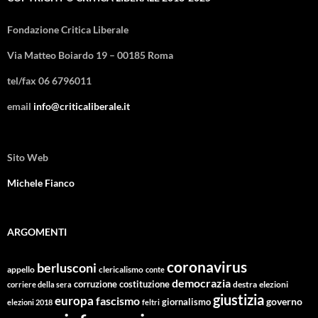
Fondazione Critica Liberale
Via Matteo Boiardo 19 – 00185 Roma
tel/fax 06 6796011
email
info@criticaliberale.it
Sito Web
Michele Fianco
ARGOMENTI
coronavirus
berlusconi
appello
clericalismo
conte
democrazia
corruzione
costituzione
corriere della sera
destra
elezioni
giustizia
europa
fascismo
giornalismo
governo
elezioni 2018
feltri