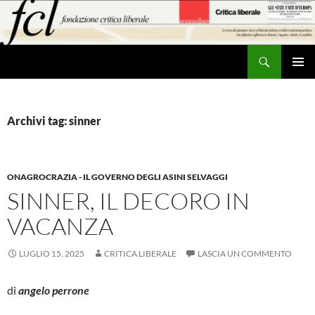
Vai
al
contenuto
Cerca
MENU
PRINCI
Archivi tag: sinner
ONAGROCRAZIA - IL GOVERNO DEGLI ASINI SELVAGGI
SINNER, IL DECORO IN
VACANZA
LUGLIO 15, 2025
CRITICA LIBERALE
LASCIA UN COMMENTO
di
angelo perrone