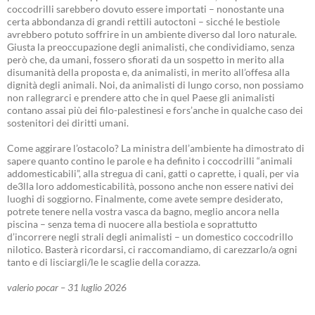
coccodrilli sarebbero dovuto essere importati – nonostante una
certa abbondanza di grandi rettili autoctoni – sicché le bestiole
avrebbero potuto soffrire in un ambiente diverso dal loro naturale.
Giusta la preoccupazione degli animalisti, che condividiamo, senza
però che, da umani, fossero sfiorati da un sospetto in merito alla
disumanità della proposta e, da animalisti, in merito all’offesa alla
dignità degli animali. Noi, da animalisti di lungo corso, non possiamo
non rallegrarci e prendere atto che in quel Paese gli animalisti
contano assai più dei filo-palestinesi e fors’anche in qualche caso dei
sostenitori dei diritti umani.
Come aggirare l’ostacolo? La ministra dell’ambiente ha dimostrato di
sapere quanto contino le parole e ha definito i coccodrilli “animali
addomesticabili”, alla stregua di cani, gatti o caprette, i quali, per via
de3lla loro addomesticabilità, possono anche non essere nativi dei
luoghi di soggiorno. Finalmente, come avete sempre desiderato,
potrete tenere nella vostra vasca da bagno, meglio ancora nella
piscina – senza tema di nuocere alla bestiola e soprattutto
d’incorrere negli strali degli animalisti – un domestico coccodrillo
nilotico. Basterà ricordarsi, ci raccomandiamo, di carezzarlo/a ogni
tanto e di lisciargli/le le scaglie della corazza.
valerio pocar – 31 luglio 2026