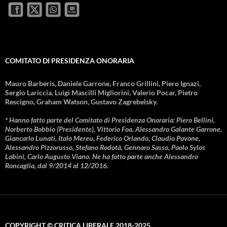
COMITATO DI PRESIDENZA ONORARIA
Mauro Barberis, Daniele Garrone, Franco Grillini, Piero Ignazi,
Sergio Lariccia, Luigi Mascilli Migliorini, Valerio Pocar, Pietro
Rescigno, Graham Watson, Gustavo Zagrebelsky.
* Hanno fatto parte del Comitato di Presidenza Onoraria: Piero Bellini,
Norberto Bobbio (Presidente), Vittorio Foa, Alessandro Galante Garrone,
Giancarlo Lunati, Italo Mereu, Federico Orlando, Claudio Pavone,
Alessandro Pizzorusso, Stefano Rodotà, Gennaro Sasso, Paolo Sylos
Labini, Carlo Augusto Viano. Ne ha fatto parte anche Alessandro
Roncaglia, dal 9/2014 al 12/2016.
COPYRIGHT © CRITICA LIBERALE 2018-2025