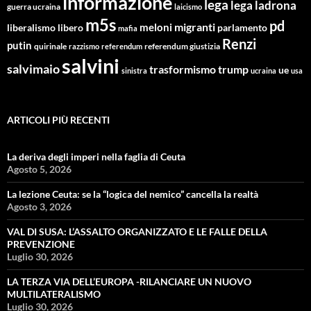
informazione
lega
lega ladrona
guerra ucraina
laicismo
m5s
pd
migranti
meloni
libero
parlamento
liberalismo
mafia
Renzi
putin
quirinale
referendum giustizia
razzismo
referendum
salvini
salvimaio
trasformismo
trump
ue
sinistra
ucraina
usa
ARTICOLI PIÙ RECENTI
La deriva degli imperi nella faglia di Ceuta
Agosto 5, 2026
La lezione Ceuta: se la “logica del nemico” cancella la realtà
Agosto 3, 2026
VAL DI SUSA: L’ASSALTO ORGANIZZATO E LE FALLE DELLA
PREVENZIONE
Luglio 30, 2026
LA TERZA VIA DELL’EUROPA -RILANCIARE UN NUOVO
MULTILATERALISMO
Luglio 30, 2026