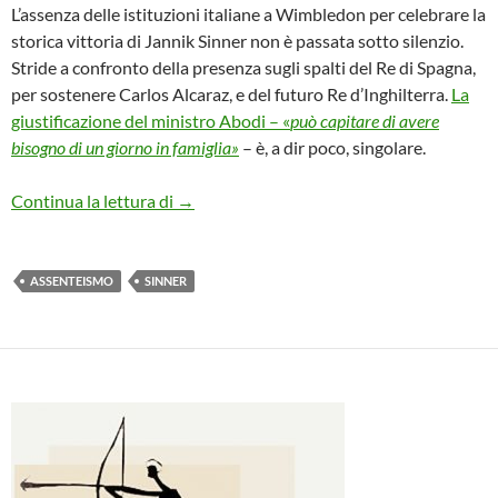
L’assenza delle istituzioni italiane a Wimbledon per celebrare la
storica vittoria di Jannik Sinner non è passata sotto silenzio.
Stride a confronto della presenza sugli spalti del Re di Spagna,
per sostenere Carlos Alcaraz, e del futuro Re d’Inghilterra.
La
giustificazione del ministro Abodi – «
può capitare di avere
bisogno di un giorno in famiglia»
– è, a dir poco, singolare.
Sinner, il decoro in vacanza
Continua la lettura di
→
ASSENTEISMO
SINNER