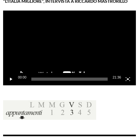
“L’ITALIA MIGLIORE”, INTERVISTA A RICCARDO MASTRORILLO
Video
Player
00:00
21:36