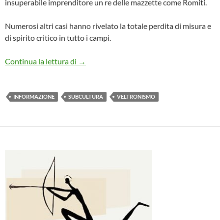
insuperabile imprenditore un re delle mazzette come Romiti.
Numerosi altri casi hanno rivelato la totale perdita di misura e
di spirito critico in tutto i campi.
IL TRIONFO DEL RIDICOLO: COME D
Continua la lettura di
→
INFORMAZIONE
SUBCULTURA
VELTRONISMO