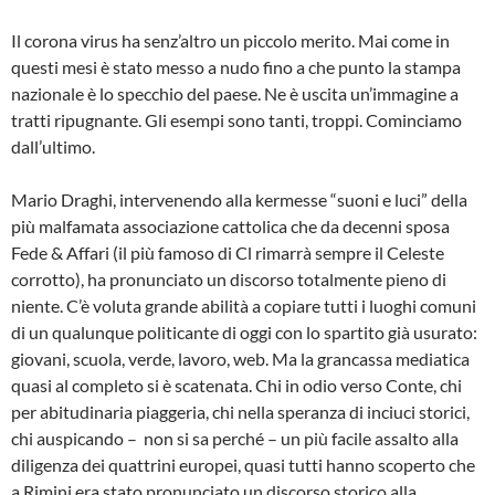
Il corona virus ha senz’altro un piccolo merito. Mai come in
questi mesi è stato messo a nudo fino a che punto la stampa
nazionale è lo specchio del paese. Ne è uscita un’immagine a
tratti ripugnante. Gli esempi sono tanti, troppi. Cominciamo
dall’ultimo.
Mario Draghi, intervenendo alla kermesse “suoni e luci” della
più malfamata associazione cattolica che da decenni sposa
Fede & Affari (il più famoso di Cl rimarrà sempre il Celeste
corrotto), ha pronunciato un discorso totalmente pieno di
niente. C’è voluta grande abilità a copiare tutti i luoghi comuni
di un qualunque politicante di oggi con lo spartito già usurato:
giovani, scuola, verde, lavoro, web. Ma la grancassa mediatica
quasi al completo si è scatenata. Chi in odio verso Conte, chi
per abitudinaria piaggeria, chi nella speranza di inciuci storici,
chi auspicando – non si sa perché – un più facile assalto alla
diligenza dei quattrini europei, quasi tutti hanno scoperto che
a Rimini era stato pronunciato un discorso storico alla