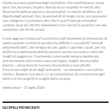
Giusta la preoccupazione degli animalisti, che condividiamo, senza
però che, da umani, fossero sfiorati da un sospetto in merito alla
disumanità della proposta e, da animalisti, in merito all’offesa alla
dignità degli animali. Noi, da animalisti di lungo corso, non possiamo
non rallegrarci e prendere atto che in quel Paese gli animalisti
contano assai più dei filo-palestinesi e fors’anche in qualche caso dei
sostenitori dei diritti umani.
Come aggirare l’ostacolo? La ministra dell’ambiente ha dimostrato di
sapere quanto contino le parole e ha definito i coccodrilli “animali
addomesticabili”, alla stregua di cani, gatti o caprette, i quali, per via
de3lla loro addomesticabilità, possono anche non essere nativi dei
luoghi di soggiorno. Finalmente, come avete sempre desiderato,
potrete tenere nella vostra vasca da bagno, meglio ancora nella
piscina – senza tema di nuocere alla bestiola e soprattutto
d’incorrere negli strali degli animalisti – un domestico coccodrillo
nilotico. Basterà ricordarsi, ci raccomandiamo, di carezzarlo/a ogni
tanto e di lisciargli/le le scaglie della corazza.
valerio pocar – 31 luglio 2026
GLI SPILLI PIÙ RECENTI