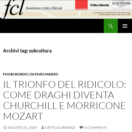
Vai
al
contenuto
Cerca
MENU
PRINCI
Archivi tag: subcultura
FUORI BORDO | DI ENZO MARZO
IL TRIONFO DEL RIDICOLO:
COME DRAGHI DIVENTA
CHURCHILL E MORRICONE
MOZART
AGOSTO 21, 2020
CRITICA LIBERALE
6 COMMENTI