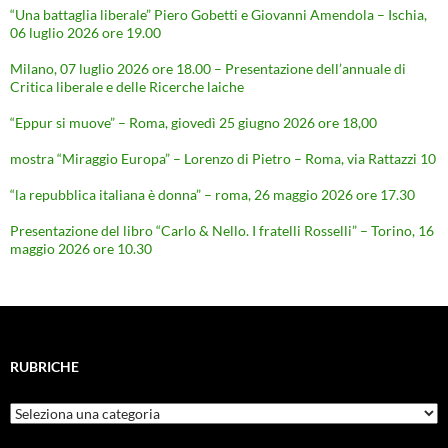
“Una battaglia liberale” Piero Gobetti e Giovanni Amendola – Ischia,
06 luglio 2026 ore 19.00
Milano, 07 luglio 2026 ore 18.00 – Presentazione dell’annuale di
Critica liberale e delle Ricerche laiche
“Eppur si muove” – Roma, giovedì 25 giugno 2026 ore 18,00
mostra “Miraggio Europa” – Lorenzo di Pietro – Roma, via Rattazzi 10
“la repubblica italiana è donna” – roma, 26 maggio 2026 ore 17.30
Presentazione del libro “Carlo & Nello. I fratelli Rosselli” – Torino, 16
maggio 2026 ore 10.30
RUBRICHE
Rubriche