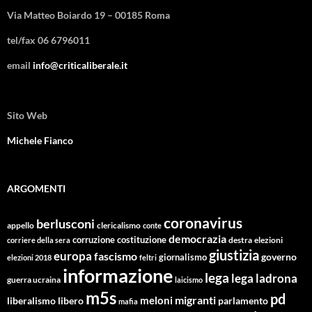
Via Matteo Boiardo 19 – 00185 Roma
tel/fax 06 6796011
email
info@criticaliberale.it
Sito Web
Michele Fianco
ARGOMENTI
coronavirus
berlusconi
appello
clericalismo
conte
democrazia
corruzione
costituzione
corriere della sera
destra
elezioni
giustizia
europa
fascismo
giornalismo
governo
elezioni 2018
feltri
informazione
lega
lega ladrona
guerra ucraina
laicismo
m5s
pd
migranti
meloni
libero
parlamento
liberalismo
mafia