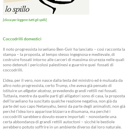
[clicca per leggere tutti gli spilli]
Coccodrilli domestici
Il noto progressista israeliano Ben-Gvir ha lanciato – così racconta la
stampa – la proposta, al tempo stesso ingegnosa e medievale, di
costruire fossati intorno alle carceri di massima sicurezza nelle quali
sono detenuti i pericolosi palestinesi e guarnire quei fossati di
coccodrilli.
L’idea, per il vero, non nasce dalla testa del ministro ed è mutuata da
altro noto progressista, certo Trump, che aveva già pensato di
istituire un
alligator alcatraz
, prevedendo grandi rettili nei fossati.
Tuttavia, mentre da quelle parti gli alligatori sono di casa, la proposta
dell’israeliano ha suscitato qualche reazione negativa, non già da
parte del suo capo Netanyahu, bensì da parte degli animalisti, non già
perché l’idea loro apparisse bizzarra e disumana, ma perché i
coccodrilli sarebbero dovuto essere importati – nonostante una
certa abbondanza di grandi rettili autoctoni – sicché le bestiole
avrebbero potuto soffrire in un ambiente diverso dal loro naturale.