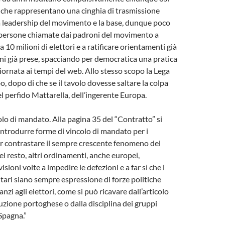
), che rappresentano una cinghia di trasmissione
a leadership del movimento e la base, dunque poco
persone chiamate dai padroni del movimento a
a 10 milioni di elettori e a ratificare orientamenti già
ioni già prese, spacciando per democratica una pratica
giornata ai tempi del web. Allo stesso scopo la Lega
bo, dopo di che se il tavolo dovesse saltare la colpa
del perfido Mattarella, dell’ingerente Europa.
lo di mandato. Alla pagina 35 del “Contratto” si
introdurre forme di vincolo di mandato per i
r contrastare il sempre crescente fenomeno del
l resto, altri ordinamenti, anche europei,
ioni volte a impedire le defezioni e a far sì che i
ari siano sempre espressione di forze politiche
nzi agli elettori, come si può ricavare dall’articolo
uzione portoghese o dalla disciplina dei gruppi
Spagna.”