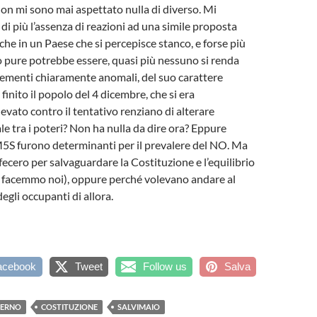
n mi sono mai aspettato nulla di diverso. Mi
di più l’assenza di reazioni ad una simile proposta
che in un Paese che si percepisce stanco, e forse più
 pure potrebbe essere, quasi più nessuno si renda
lementi chiaramente anomali, del suo carattere
finito il popolo del 4 dicembre, che si era
evato contro il tentativo renziano di alterare
rale tra i poteri? Non ha nulla da dire ora? Eppure
5S furono determinanti per il prevalere del NO. Ma
 fecero per salvaguardare la Costituzione e l’equilibrio
e facemmo noi), oppure perché volevano andare al
egli occupanti di allora.
acebook
Tweet
Follow us
Salva
VERNO
COSTITUZIONE
SALVIMAIO