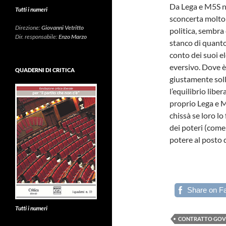
Da Lega e M5S no
Tutti i numeri
sconcerta molto 
Direzione:
Giovanni Vetritto
politica, sembra 
Dir. responsabile:
Enzo Marzo
stanco di quanto
conto dei suoi e
eversivo. Dove è 
QUADERNI DI CRITICA
giustamente soll
l’equilibrio libe
proprio Lega e M
chissà se loro lo
dei poteri (com
potere al posto d
Share on F
Tutti i numeri
CONTRATTO GO