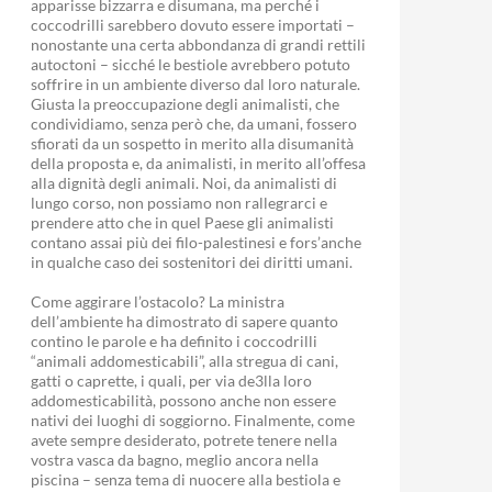
apparisse bizzarra e disumana, ma perché i
coccodrilli sarebbero dovuto essere importati –
nonostante una certa abbondanza di grandi rettili
autoctoni – sicché le bestiole avrebbero potuto
soffrire in un ambiente diverso dal loro naturale.
Giusta la preoccupazione degli animalisti, che
condividiamo, senza però che, da umani, fossero
sfiorati da un sospetto in merito alla disumanità
della proposta e, da animalisti, in merito all’offesa
alla dignità degli animali. Noi, da animalisti di
lungo corso, non possiamo non rallegrarci e
prendere atto che in quel Paese gli animalisti
contano assai più dei filo-palestinesi e fors’anche
in qualche caso dei sostenitori dei diritti umani.
Come aggirare l’ostacolo? La ministra
dell’ambiente ha dimostrato di sapere quanto
contino le parole e ha definito i coccodrilli
“animali addomesticabili”, alla stregua di cani,
gatti o caprette, i quali, per via de3lla loro
addomesticabilità, possono anche non essere
nativi dei luoghi di soggiorno. Finalmente, come
avete sempre desiderato, potrete tenere nella
vostra vasca da bagno, meglio ancora nella
piscina – senza tema di nuocere alla bestiola e