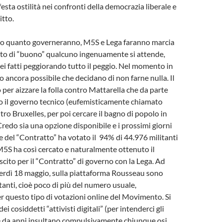
festa ostilità nei confronti della democrazia liberale e
itto.
ngo quanto governeranno, M5S e Lega faranno marcia
nto di “buono” qualcuno ingenuamente si attende,
 fatti peggiorando tutto il peggio. Nel momento in
go ancora possibile che decidano di non farne nulla. Il
 per aizzare la folla contro Mattarella che da parte
o il governo tecnico (eufemisticamente chiamato
tro Bruxelles, per poi cercare il bagno di popolo in
Credo sia una opzione disponibile e i prossimi giorni
e del “Contratto” ha votato il 94% di 44.976 militanti
l M5S ha così cercato e naturalmente ottenuto il
scito per il “Contratto” di governo con la Lega. Ad
erdì 18 maggio, sulla piattaforma Rousseau sono
tanti, cioè poco di più del numero usuale,
r questo tipo di votazioni online del Movimento. Si
dei cosiddetti “attivisti digitali” (per intenderci gli
te da anni insultano compulsivamente chiunque osi