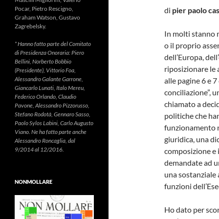
Pocar, Pietro Rescigno,
di
pier paolo ca
Graham Watson, Gustavo
Zagrebelsky.
In molti stanno 
* Hanno fatto parte del Comitato
o il proprio ass
di Presidenza Onoraria: Piero
dell’Europa, dell
Bellini, Norberto Bobbio
riposizionare le
(Presidente), Vittorio Foa,
Alessandro Galante Garrone,
alle pagine 6 e 
Giancarlo Lunati, Italo Mereu,
conciliazione”, u
Federico Orlando, Claudio
chiamato a decid
Pavone, Alessandro Pizzorusso,
Stefano Rodotà, Gennaro Sasso,
politiche che han
Paolo Sylos Labini, Carlo Augusto
funzionamento no
Viano. Ne ha fatto parte anche
giuridica, una di
Alessandro Roncaglia, dal
9/2014 al 12/2016.
composizione e 
demandate ad un 
una sostanziale a
NONMOLLARE
funzioni dell’Ese
Ho dato per scon