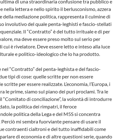
e ultima di una straordinaria confusione tra pubblico e
 nella lettera e nello spirito il berlusconismo, azzera
ore della mediazione politica, rappresenta il culmine di
o involutivo del quale penta-leghisti e fascio-stellati
uenziale. Il “Contratto” è del tutto irrituale e di per
valore, ma deve essere preso molto sul serio per
di cui è rivelatore. Deve essere letto e inteso alla luce
lturale e politico-ideologico che lo ha prodotto.
 nel “Contratto” del penta-leghista e del fascio-
 due tipi di cose: quelle scritte per non essere
le scritte per essere realizzate. L’economia, l’Europa, i
tra le prime, siamo sul piano dei puri proclami. Tra le
l “Comitato di conciliazione”, la volontà di introdurre
ato, la politica dei rimpatri, il feroce
’indole politica della Lega e del M5S si concentra
 Perciò mi sembra fuorviante pensare di usare il
e contraenti cialtroni e del tutto inaffidabili come
parlare di economia e di altre questioni serie, quando