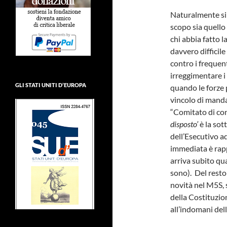
Naturalmente si 
scopo sia quello
chi abbia fatto l
davvero difficil
contro i frequent
irreggimentare i
GLI STATI UNITI D’EUROPA
quando le forze 
vincolo di manda
“Comitato di conc
disposto’
è la sot
dell’Esecutivo ad
immediata è rapp
arriva subito qu
sono). Del resto
novità nel M5S, s
della Costituzio
all’indomani dell