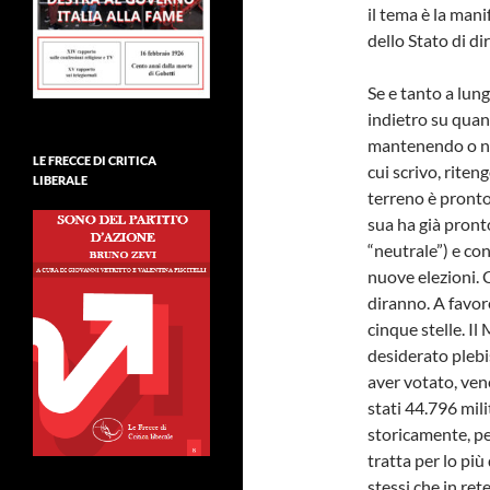
il tema è la mani
dello Stato di dir
Se e tanto a lu
indietro su qua
mantenendo o nei
LE FRECCE DI CRITICA
cui scrivo, riten
LIBERALE
terreno è pronto
sua ha già pront
“neutrale”) e con
nuove elezioni. 
diranno. A favor
cinque stelle. I
desiderato plebi
aver votato, ven
stati 44.796 mili
storicamente, pe
tratta per lo più 
stessi che in re