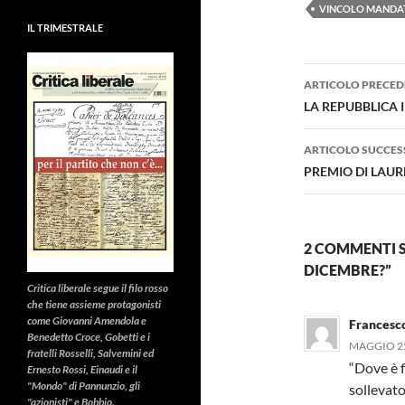
VINCOLO MANDA
IL TRIMESTRALE
Navigazi
ARTICOLO PRECED
articolo
LA REPUBBLICA 
ARTICOLO SUCCES
PREMIO DI LAUREA
2 COMMENTI SU
DICEMBRE?”
Critica liberale
segue il filo rosso
che tiene assieme protagonisti
come Giovanni Amendola e
Francesco
Benedetto Croce, Gobetti e i
MAGGIO 25
fratelli Rosselli, Salvemini ed
“Dove è f
Ernesto Rossi, Einaudi e il
"Mondo" di Pannunzio, gli
sollevato
"azionisti" e Bobbio.