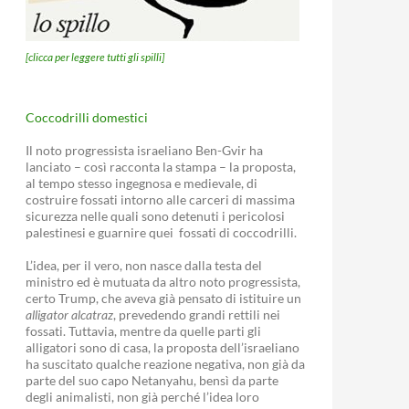
[clicca per leggere tutti gli spilli]
Coccodrilli domestici
Il noto progressista israeliano Ben-Gvir ha
lanciato – così racconta la stampa – la proposta,
al tempo stesso ingegnosa e medievale, di
costruire fossati intorno alle carceri di massima
sicurezza nelle quali sono detenuti i pericolosi
palestinesi e guarnire quei fossati di coccodrilli.
L’idea, per il vero, non nasce dalla testa del
ministro ed è mutuata da altro noto progressista,
certo Trump, che aveva già pensato di istituire un
alligator alcatraz
, prevedendo grandi rettili nei
fossati. Tuttavia, mentre da quelle parti gli
alligatori sono di casa, la proposta dell’israeliano
ha suscitato qualche reazione negativa, non già da
parte del suo capo Netanyahu, bensì da parte
degli animalisti, non già perché l’idea loro