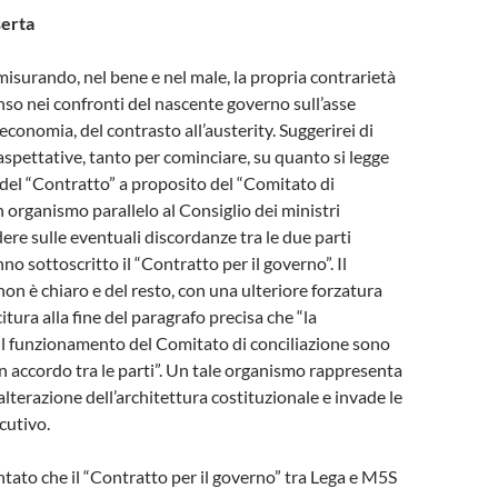
serta
misurando, nel bene e nel male, la propria contrarietà
enso nei confronti del nascente governo sull’asse
’economia, del contrasto all’austerity. Suggerirei di
 aspettative, tanto per cominciare, su quanto si legge
7 del “Contratto” a proposito del “Comitato di
n organismo parallelo al Consiglio dei ministri
ere sulle eventuali discordanze tra le due parti
no sottoscritto il “Contratto per il governo”. Il
n è chiaro e del resto, con una ulteriore forzatura
citura alla fine del paragrafo precisa che “la
il funzionamento del Comitato di conciliazione sono
accordo tra le parti”. Un tale organismo rappresenta
lterazione dell’architettura costituzionale e invade le
cutivo.
tato che il “Contratto per il governo” tra Lega e M5S