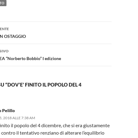
TO
one
ENTE
IN OSTAGGIO
SIVO
 “Norberto Bobbio” I edizione
 “DOV’E’ FINITO IL POPOLO DEL 4
 Pelillo
, 2018 ALLE 7:38 AM
inito il popolo del 4 dicembre, che si era giustamente
 contro il tentativo renziano di alterare l’equilibrio