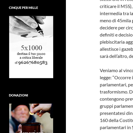
criticare il M5S
CINQUE PER MILLE
intermedia tra l
meno di 45mila 
decidere per circ
definiti e decis
plebiscitaria ag
allestisce i gaze
sarà dell’altro, 
Veniamo al vinco
legge: “Occorre 
parlamentari, pe
trasformismo. De
DONAZIONI
contengono previs
gruppi parlament
presentatesi dina
160 della Costit
parlamentari in 