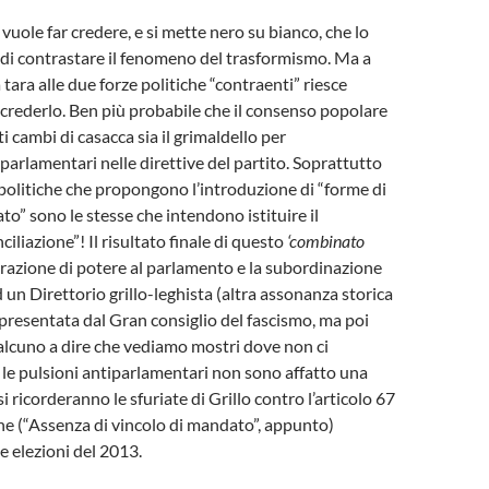
vuole far credere, e si mette nero su bianco, che lo
 di contrastare il fenomeno del trasformismo. Ma a
a tara alle due forze politiche “contraenti” riesce
e crederlo. Ben più probabile che il consenso popolare
i cambi di casacca sia il grimaldello per
 parlamentari nelle direttive del partito. Soprattutto
politiche che propongono l’introduzione di “forme di
to” sono le stesse che intendono istituire il
iliazione”! Il risultato finale di questo
‘combinato
trazione di potere al parlamento e la subordinazione
 un Direttorio grillo-leghista (altra assonanza storica
resentata dal Gran consiglio del fascismo, ma poi
alcuno a dire che vediamo mostri dove non ci
 le pulsioni antiparlamentari non sono affatto una
i ricorderanno le sfuriate di Grillo contro l’articolo 67
ne (“Assenza di vincolo di mandato”, appunto)
e elezioni del 2013.