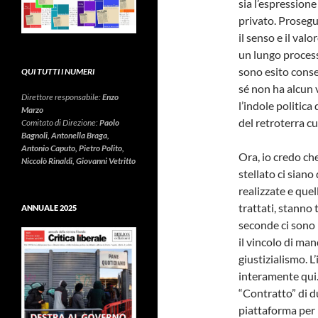
sia l’espression
privato. Prosegue
il senso e il val
un lungo process
sono esito conseq
QUI TUTTI I NUMERI
sé non ha alcun 
Direttore responsabile:
Enzo
l’indole politica 
Marzo
del retroterra cu
Comitato di Direzione:
Paolo
Bagnoli, Antonella Braga,
Antonio Caputo, Pietro Polito,
Ora, io credo che
Niccolò Rinaldi, Giovanni Vetritto
stellato ci siano
realizzate e quel
trattati, stanno 
ANNUALE 2025
seconde ci sono i
il vincolo di mand
giustizialismo. L
interamente qui.
“Contratto” di du
piattaforma per 