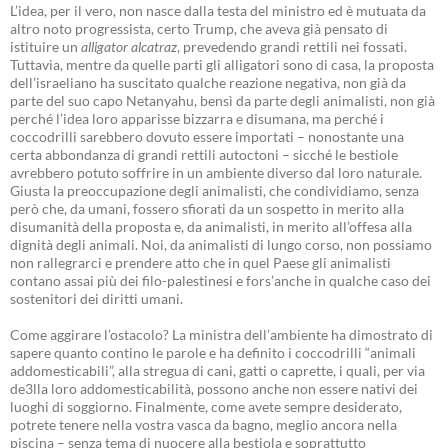
L’idea, per il vero, non nasce dalla testa del ministro ed è mutuata da
altro noto progressista, certo Trump, che aveva già pensato di
istituire un
alligator alcatraz
, prevedendo grandi rettili nei fossati.
Tuttavia, mentre da quelle parti gli alligatori sono di casa, la proposta
dell’israeliano ha suscitato qualche reazione negativa, non già da
parte del suo capo Netanyahu, bensì da parte degli animalisti, non già
perché l’idea loro apparisse bizzarra e disumana, ma perché i
coccodrilli sarebbero dovuto essere importati – nonostante una
certa abbondanza di grandi rettili autoctoni – sicché le bestiole
avrebbero potuto soffrire in un ambiente diverso dal loro naturale.
Giusta la preoccupazione degli animalisti, che condividiamo, senza
però che, da umani, fossero sfiorati da un sospetto in merito alla
disumanità della proposta e, da animalisti, in merito all’offesa alla
dignità degli animali. Noi, da animalisti di lungo corso, non possiamo
non rallegrarci e prendere atto che in quel Paese gli animalisti
contano assai più dei filo-palestinesi e fors’anche in qualche caso dei
sostenitori dei diritti umani.
Come aggirare l’ostacolo? La ministra dell’ambiente ha dimostrato di
sapere quanto contino le parole e ha definito i coccodrilli “animali
addomesticabili”, alla stregua di cani, gatti o caprette, i quali, per via
de3lla loro addomesticabilità, possono anche non essere nativi dei
luoghi di soggiorno. Finalmente, come avete sempre desiderato,
potrete tenere nella vostra vasca da bagno, meglio ancora nella
piscina – senza tema di nuocere alla bestiola e soprattutto