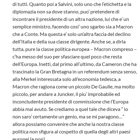
di tutti. Quanto poi a Salvini, solo uno che l’etichetta e la
diplomazia non sa dove stanno, puo’ pretendere di
incontrare il presidente di un altra nazione, lui che e’ un
semplice ministro, facendo cosi’ uno sgarbo sia a Macron
che a Conte. Ma questa e’ solo un’altra faccia del declino
dell’Italia e della sua classe dirigente. Anche se, a dirla
tutta, pure la classe politica europea – Macron compreso –
c’ha messo del suo per sfasciare quel poco che resta
dell’Europa. Inetti, dal primo all’ultimo, da Cameron che ha
trascinato la Gran Bretagna in un referendum senza senso,
alla Merkel interessata solo all’economia tedesca, a
Macron che ragiona come un piccolo De Gaulle, ma molto
piccolo, per andare a Juncker, il piu’ improbabile ed
inconcludente presidente di commissione che l’Europa
abbia mai avuto. Se crediamo a quel tale che diceva ” io
non saro’ certamente un genio, ma se mi paragono…”
allora possiamo convenire che anche la nostra classe
politica non sfigura al cospetto di quella degli altri paesi
europei (e non).