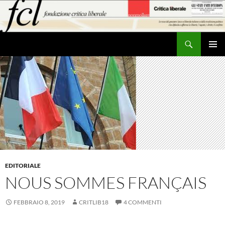
Vai
al
contenuto
Cerca
MENU
PRINCI
EDITORIALE
NOUS SOMMES FRANÇAIS
FEBBRAIO 8, 2019
CRITLIB18
4 COMMENTI