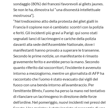
sondaggio (80%) dei francesi favorevoli ai gilets jaunes.
Se non le ha, dimostra lui “una disonestà intellettuale
mostruosa”].
“Nel tredicesimo atto della protesta dei gilet gialli in
Francia il copione non è cambiato: scontri con la polizia
e feriti. Gli incidenti più gravi a Parigi: qui sono stati
segnalati lanci di lacrimogeni e cariche della polizia
davanti alla sede dell’Assemblée Nationale, dove i
manifestanti hanno provato a superare le transenne.
Secondo le prime notizie, un manifestante è rimasto
gravemente ferito e avrebbe perso la mano. Secondo
quanto riferito dai soccorritori, l’incidente è avvenuto
intorno a mezzogiorno, mentre un giornalista di AFP ha
raccontato che l’uomo è stato evacuato dai vigili del
fuoco con una benda intorno all’avambraccio. Per
l’emittente Bfmtv, l’uomo ha perso la mano nel tentativo
di rilanciare un lacrimogeno in direzione delle forze
dell’ordine. Nel pomeriggio, nuovi incidenti nei pressi del
Senato. Una molotov è stata lanciata al passaggio di una