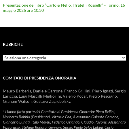
Presentazione del libro “Carlo & Nello. I fratelli Rosselli” – Torino, 16
maggio 2026 ore 10.30
RUBRICHE
Rubriche
COMITATO DI PRESIDENZA ONORARIA
Mauro Barberis, Daniele Garrone, Franco Grillini, Piero Ignazi, Sergio
Lariccia, Luigi Mascilli Migliorini, Valerio Pocar, Pietro Rescigno,
Graham Watson, Gustavo Zagrebelsky.
* Hanno fatto parte del Comitato di Presidenza Onoraria: Piero Bellini,
Norberto Bobbio (Presidente), Vittorio Foa, Alessandro Galante Garrone,
Giancarlo Lunati, Italo Mereu, Federico Orlando, Claudio Pavone, Alessandro
Pizzorusso, Stefano Rodotà, Gennaro Sasso, Paolo Sylos Labini, Carlo