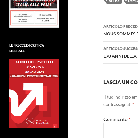
BETISE
DEMO
Navigazi
ARTICOLO PRECED
articolo
NOUS SOMMES 
LE FRECCE DI CRITICA
ARTICOLO SUCCES
LIBERALE
170 ANNI DELL
LASCIA UN 
Il tuo indirizzo e
contrassegnati
*
Commento
*