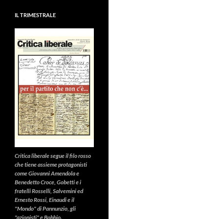
IL TRIMESTRALE
Critica liberale
segue il filo rosso
che tiene assieme protagonisti
come Giovanni Amendola e
Benedetto Croce, Gobetti e i
fratelli Rosselli, Salvemini ed
Ernesto Rossi, Einaudi e il
"Mondo" di Pannunzio, gli
"azionisti" e Bobbio.