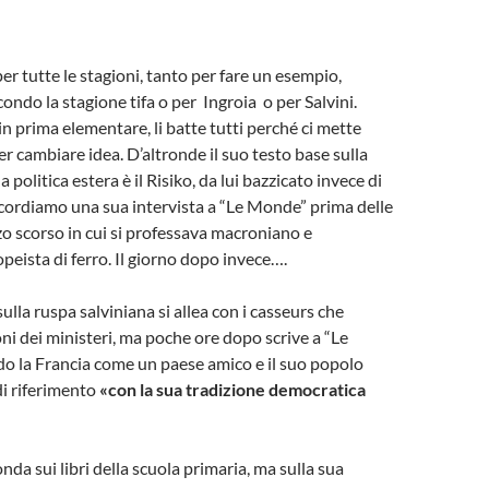
er tutte le stagioni, tanto per fare un esempio,
ondo la stagione tifa o per Ingroia o per Salvini.
in prima elementare, li batte tutti perché ci mette
er cambiare idea. D’altronde il suo testo base sulla
a politica estera è il Risiko, da lui bazzicato invece di
Ricordiamo una sua intervista a “Le Monde” prima delle
zo scorso in cui si professava macroniano e
peista di ferro. Il giorno dopo invece….
ulla ruspa salviniana si allea con i casseurs che
ni dei ministeri, ma poche ore dopo scrive a “Le
o la Francia come un paese amico e il suo popolo
i riferimento
«con la sua tradizione democratica
nda sui libri della scuola primaria, ma sulla sua