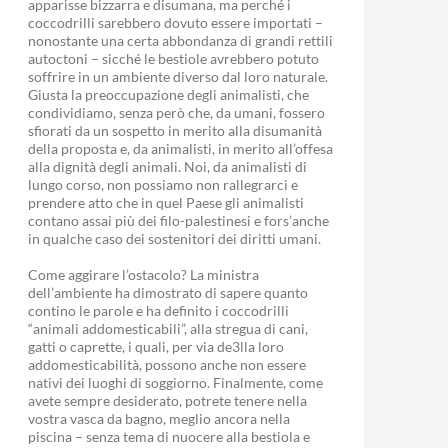
apparisse bizzarra e disumana, ma perché i
coccodrilli sarebbero dovuto essere importati –
nonostante una certa abbondanza di grandi rettili
autoctoni – sicché le bestiole avrebbero potuto
soffrire in un ambiente diverso dal loro naturale.
Giusta la preoccupazione degli animalisti, che
condividiamo, senza però che, da umani, fossero
sfiorati da un sospetto in merito alla disumanità
della proposta e, da animalisti, in merito all’offesa
alla dignità degli animali. Noi, da animalisti di
lungo corso, non possiamo non rallegrarci e
prendere atto che in quel Paese gli animalisti
contano assai più dei filo-palestinesi e fors’anche
in qualche caso dei sostenitori dei diritti umani.
Come aggirare l’ostacolo? La ministra
dell’ambiente ha dimostrato di sapere quanto
contino le parole e ha definito i coccodrilli
“animali addomesticabili”, alla stregua di cani,
gatti o caprette, i quali, per via de3lla loro
addomesticabilità, possono anche non essere
nativi dei luoghi di soggiorno. Finalmente, come
avete sempre desiderato, potrete tenere nella
vostra vasca da bagno, meglio ancora nella
piscina – senza tema di nuocere alla bestiola e