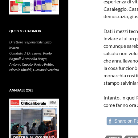
esperienza di vit
Casaleggio, Casa
democrazia, giust
Dati i mezzi tec
QUI TUTTI I NUMERI
inviare a lui un 
Direttore responsabile:
Enzo
comunque sarebb
Marzo
calcolo non volut
Comitato di Direzione:
Paolo
Bagnoli, Antonella Braga,
che annullavano 
Antonio Caputo, Pietro Polito,
la cosa funzionò
Niccolò Rinaldi, Giovanni Vetritto
monarchia costit
stampo salvinia
ANNUALE 2025
Intanto, in quell
come fanno ora 
Share on F