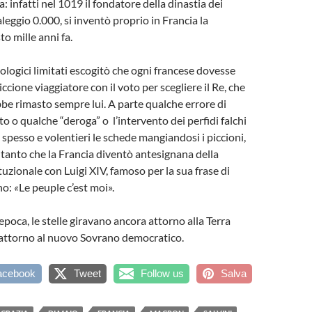
a: infatti nel 1019 il fondatore della dinastia dei
leggio 0.000, si inventò proprio in Francia la
o mille anni fa.
nologici limitati escogitò che ogni francese dovesse
piccione viaggiatore con il voto per scegliere il Re, che
e rimasto sempre lui. A parte qualche errore di
o o qualche “deroga” o l’intervento dei perfidi falchi
spesso e volentieri le schede mangiandosi i piccioni,
 tanto che la Francia diventò antesignana della
uzionale con Luigi XIV, famoso per la sua frase di
no:
«
Le peuple c’est moi».
’epoca, le stelle giravano ancora attorno alla Terra
attorno al nuovo Sovrano democratico.
acebook
Tweet
Follow us
Salva