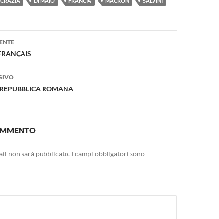
CRAZIA
DI MAIO
FRANCIA
MACRON
SALVINI
one
ENTE
FRANÇAIS
SIVO
A REPUBBLICA ROMANA
COMMENTO
mail non sarà pubblicato.
I campi obbligatori sono