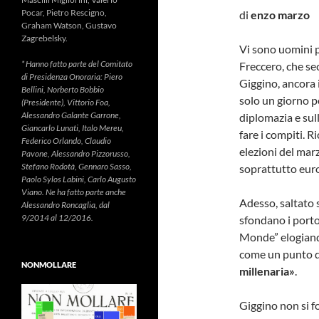
Pocar, Pietro Rescigno,
di
enzo marzo
Graham Watson, Gustavo
Zagrebelsky.
Vi sono uomini p
* Hanno fatto parte del Comitato
Freccero, che sec
di Presidenza Onoraria: Piero
Giggino, ancora 
Bellini, Norberto Bobbio
solo un giorno p
(Presidente), Vittorio Foa,
Alessandro Galante Garrone,
diplomazia e sull
Giancarlo Lunati, Italo Mereu,
fare i compiti. 
Federico Orlando, Claudio
elezioni del mar
Pavone, Alessandro Pizzorusso,
Stefano Rodotà, Gennaro Sasso,
soprattutto euro
Paolo Sylos Labini, Carlo Augusto
Viano. Ne ha fatto parte anche
Adesso, saltato s
Alessandro Roncaglia, dal
9/2014 al 12/2016.
sfondano i porto
Monde” elogiand
come un punto d
NONMOLLARE
millenaria
»
.
Giggino non si fo