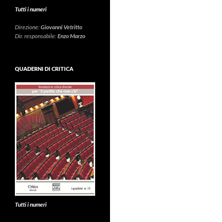
Tutti i numeri
Direzione:
Giovanni Vetritto
Dir. responsabile:
Enzo Marzo
QUADERNI DI CRITICA
Tutti i numeri