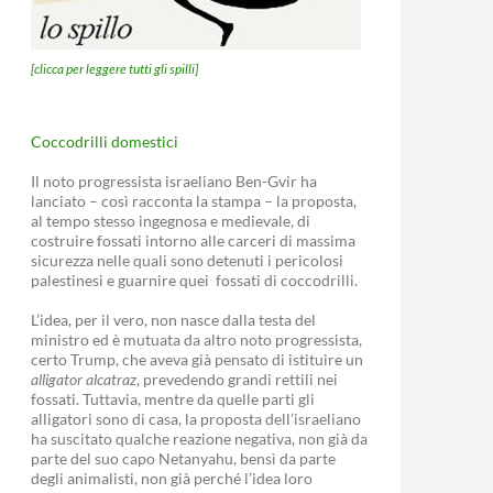
[clicca per leggere tutti gli spilli]
Coccodrilli domestici
Il noto progressista israeliano Ben-Gvir ha
lanciato – così racconta la stampa – la proposta,
al tempo stesso ingegnosa e medievale, di
costruire fossati intorno alle carceri di massima
sicurezza nelle quali sono detenuti i pericolosi
palestinesi e guarnire quei fossati di coccodrilli.
L’idea, per il vero, non nasce dalla testa del
ministro ed è mutuata da altro noto progressista,
certo Trump, che aveva già pensato di istituire un
alligator alcatraz
, prevedendo grandi rettili nei
fossati. Tuttavia, mentre da quelle parti gli
alligatori sono di casa, la proposta dell’israeliano
ha suscitato qualche reazione negativa, non già da
parte del suo capo Netanyahu, bensì da parte
degli animalisti, non già perché l’idea loro