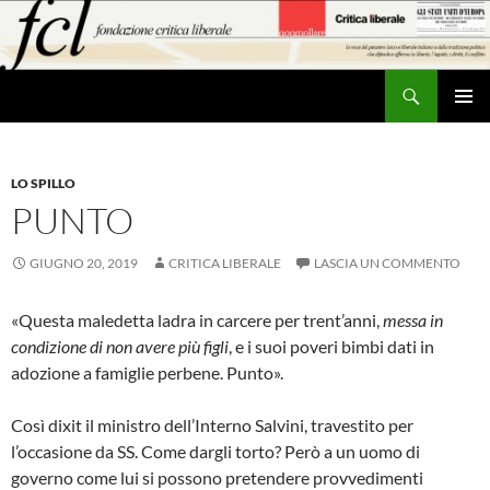
Vai
al
contenuto
Cerca
MENU
PRINCI
LO SPILLO
PUNTO
GIUGNO 20, 2019
CRITICA LIBERALE
LASCIA UN COMMENTO
«Questa maledetta ladra in carcere per trent’anni,
messa in
condizione di non avere più figli
, e i suoi poveri bimbi dati in
adozione a famiglie perbene. Punto».
Così dixit il ministro dell’Interno Salvini, travestito per
l’occasione da SS. Come dargli torto? Però a un uomo di
governo come lui si possono pretendere provvedimenti