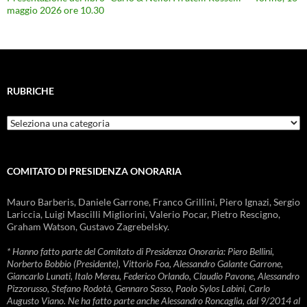
maggio 2026 ore 10.30
RUBRICHE
Rubriche
COMITATO DI PRESIDENZA ONORARIA
Mauro Barberis, Daniele Garrone, Franco Grillini, Piero Ignazi, Sergio
Lariccia, Luigi Mascilli Migliorini, Valerio Pocar, Pietro Rescigno,
Graham Watson, Gustavo Zagrebelsky.
* Hanno fatto parte del Comitato di Presidenza Onoraria: Piero Bellini,
Norberto Bobbio (Presidente), Vittorio Foa, Alessandro Galante Garrone,
Giancarlo Lunati, Italo Mereu, Federico Orlando, Claudio Pavone, Alessandro
Pizzorusso, Stefano Rodotà, Gennaro Sasso, Paolo Sylos Labini, Carlo
Augusto Viano. Ne ha fatto parte anche Alessandro Roncaglia, dal 9/2014 al