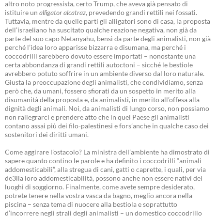
altro noto progressista, certo Trump, che aveva già pensato di
istituire un
alligator alcatraz
, prevedendo grandi rettili nei fossati.
Tuttavia, mentre da quelle parti gli alligatori sono di casa, la proposta
dell’israeliano ha suscitato qualche reazione negativa, non già da
parte del suo capo Netanyahu, bensì da parte degli animalisti, non già
perché l’idea loro apparisse bizzarra e disumana, ma perché i
coccodrilli sarebbero dovuto essere importati – nonostante una
certa abbondanza di grandi rettili autoctoni – sicché le bestiole
avrebbero potuto soffrire in un ambiente diverso dal loro naturale.
Giusta la preoccupazione degli animalisti, che condividiamo, senza
però che, da umani, fossero sfiorati da un sospetto in merito alla
disumanità della proposta e, da animalisti, in merito all’offesa alla
dignità degli animali. Noi, da animalisti di lungo corso, non possiamo
non rallegrarci e prendere atto che in quel Paese gli animalisti
contano assai più dei filo-palestinesi e fors’anche in qualche caso dei
sostenitori dei diritti umani.
Come aggirare l’ostacolo? La ministra dell’ambiente ha dimostrato di
sapere quanto contino le parole e ha definito i coccodrilli “animali
addomesticabili”, alla stregua di cani, gatti o caprette, i quali, per via
de3lla loro addomesticabilità, possono anche non essere nativi dei
luoghi di soggiorno. Finalmente, come avete sempre desiderato,
potrete tenere nella vostra vasca da bagno, meglio ancora nella
piscina – senza tema di nuocere alla bestiola e soprattutto
d’incorrere negli strali degli animalisti – un domestico coccodrillo