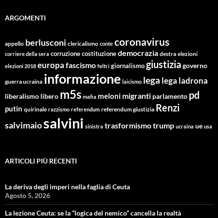
ARGOMENTI
coronavirus
berlusconi
appello
clericalismo
conte
democrazia
corruzione
costituzione
corriere della sera
destra
elezioni
giustizia
europa
fascismo
giornalismo
governo
elezioni 2018
feltri
informazione
lega
lega ladrona
guerra ucraina
laicismo
m5s
pd
migranti
meloni
libero
parlamento
liberalismo
mafia
Renzi
putin
quirinale
referendum giustizia
razzismo
referendum
salvini
salvimaio
trasformismo
trump
ue
sinistra
ucraina
usa
ARTICOLI PIÙ RECENTI
La deriva degli imperi nella faglia di Ceuta
Agosto 5, 2026
La lezione Ceuta: se la “logica del nemico” cancella la realtà