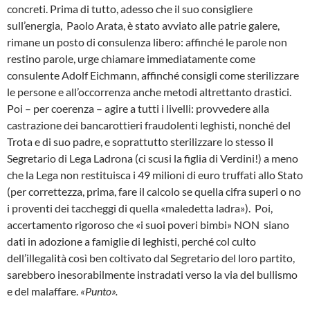
concreti. Prima di tutto, adesso che il suo consigliere
sull’energia, Paolo Arata, è stato avviato alle patrie galere,
rimane un posto di consulenza libero: affinché le parole non
restino parole, urge chiamare immediatamente come
consulente Adolf Eichmann, affinché consigli come sterilizzare
le persone e all’occorrenza anche metodi altrettanto drastici.
Poi – per coerenza – agire a tutti i livelli: provvedere alla
castrazione dei bancarottieri fraudolenti leghisti, nonché del
Trota e di suo padre, e soprattutto sterilizzare lo stesso il
Segretario di Lega Ladrona (ci scusi la figlia di Verdini!) a meno
che la Lega non restituisca i 49 milioni di euro truffati allo Stato
(per correttezza, prima, fare il calcolo se quella cifra superi o no
i proventi dei taccheggi di quella «maledetta ladra»). Poi,
accertamento rigoroso che «i suoi poveri bimbi» NON siano
dati in adozione a famiglie di leghisti, perché col culto
dell’illegalità così ben coltivato dal Segretario del loro partito,
sarebbero inesorabilmente instradati verso la via del bullismo
e del malaffare.
«Punto».