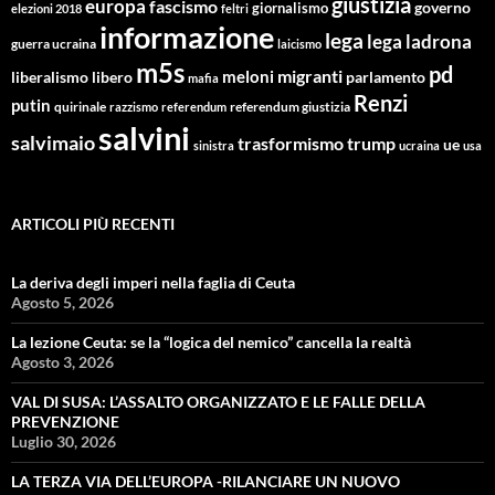
giustizia
europa
fascismo
giornalismo
governo
elezioni 2018
feltri
informazione
lega
lega ladrona
guerra ucraina
laicismo
m5s
pd
migranti
meloni
libero
parlamento
liberalismo
mafia
Renzi
putin
quirinale
referendum giustizia
razzismo
referendum
salvini
salvimaio
trasformismo
trump
ue
sinistra
ucraina
usa
ARTICOLI PIÙ RECENTI
La deriva degli imperi nella faglia di Ceuta
Agosto 5, 2026
La lezione Ceuta: se la “logica del nemico” cancella la realtà
Agosto 3, 2026
VAL DI SUSA: L’ASSALTO ORGANIZZATO E LE FALLE DELLA
PREVENZIONE
Luglio 30, 2026
LA TERZA VIA DELL’EUROPA -RILANCIARE UN NUOVO