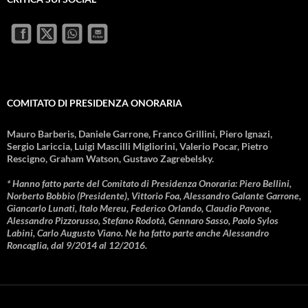
COMITATO DI PRESIDENZA ONORARIA
Mauro Barberis, Daniele Garrone, Franco Grillini, Piero Ignazi,
Sergio Lariccia, Luigi Mascilli Migliorini, Valerio Pocar, Pietro
Rescigno, Graham Watson, Gustavo Zagrebelsky.
* Hanno fatto parte del Comitato di Presidenza Onoraria: Piero Bellini,
Norberto Bobbio (Presidente), Vittorio Foa, Alessandro Galante Garrone,
Giancarlo Lunati, Italo Mereu, Federico Orlando, Claudio Pavone,
Alessandro Pizzorusso, Stefano Rodotà, Gennaro Sasso, Paolo Sylos
Labini, Carlo Augusto Viano. Ne ha fatto parte anche Alessandro
Roncaglia, dal 9/2014 al 12/2016.