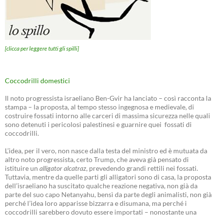
[clicca per leggere tutti gli spilli]
Coccodrilli domestici
Il noto progressista israeliano Ben-Gvir ha lanciato – così racconta la
stampa – la proposta, al tempo stesso ingegnosa e medievale, di
costruire fossati intorno alle carceri di massima sicurezza nelle quali
sono detenuti i pericolosi palestinesi e guarnire quei fossati di
coccodrilli.
L’idea, per il vero, non nasce dalla testa del ministro ed è mutuata da
altro noto progressista, certo Trump, che aveva già pensato di
istituire un
alligator alcatraz
, prevedendo grandi rettili nei fossati.
Tuttavia, mentre da quelle parti gli alligatori sono di casa, la proposta
dell’israeliano ha suscitato qualche reazione negativa, non già da
parte del suo capo Netanyahu, bensì da parte degli animalisti, non già
perché l’idea loro apparisse bizzarra e disumana, ma perché i
coccodrilli sarebbero dovuto essere importati – nonostante una