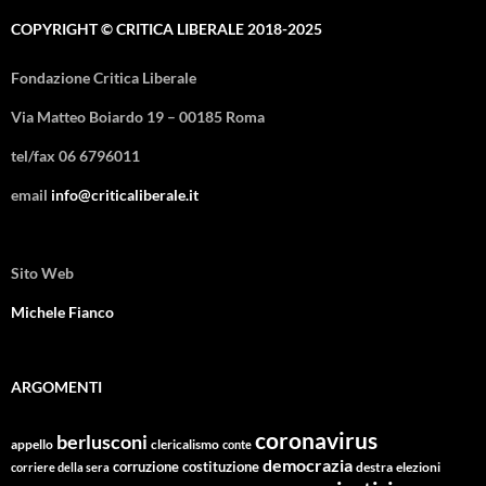
COPYRIGHT © CRITICA LIBERALE 2018-2025
Fondazione Critica Liberale
Via Matteo Boiardo 19 – 00185 Roma
tel/fax 06 6796011
email
info@criticaliberale.it
Sito Web
Michele Fianco
ARGOMENTI
coronavirus
berlusconi
appello
clericalismo
conte
democrazia
corruzione
costituzione
corriere della sera
destra
elezioni