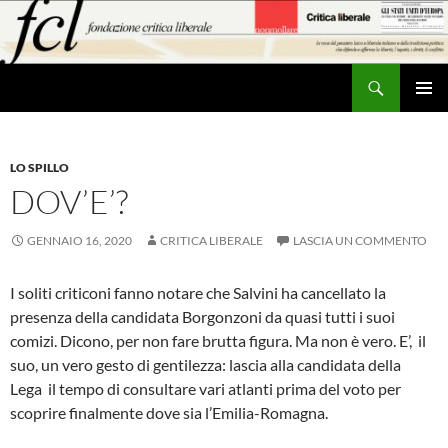
Vai
al
contenuto
Cerca
MENU
PRINCI
LO SPILLO
DOV’E’?
GENNAIO 16, 2020
CRITICA LIBERALE
LASCIA UN COMMENTO
I soliti criticoni fanno notare che Salvini ha cancellato la
presenza della candidata Borgonzoni da quasi tutti i suoi
comizi. Dicono, per non fare brutta figura. Ma non è vero. E’, il
suo, un vero gesto di gentilezza: lascia alla candidata della
Lega il tempo di consultare vari atlanti prima del voto per
scoprire finalmente dove sia l’Emilia-Romagna.