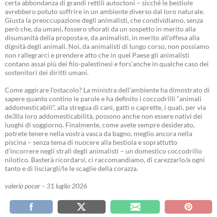
certa abbondanza di grandi rettili autoctoni – sicché le bestiole
avrebbero potuto soffrire in un ambiente diverso dal loro naturale.
Giusta la preoccupazione degli animalisti, che condividiamo, senza
però che, da umani, fossero sfiorati da un sospetto in merito alla
disumanità della proposta e, da animalisti, in merito all’offesa alla
dignità degli animali. Noi, da animalisti di lungo corso, non possiamo
non rallegrarci e prendere atto che in quel Paese gli animalisti
contano assai più dei filo-palestinesi e fors’anche in qualche caso dei
sostenitori dei diritti umani.
Come aggirare l’ostacolo? La ministra dell’ambiente ha dimostrato di
sapere quanto contino le parole e ha definito i coccodrilli “animali
addomesticabili”, alla stregua di cani, gatti o caprette, i quali, per via
de3lla loro addomesticabilità, possono anche non essere nativi dei
luoghi di soggiorno. Finalmente, come avete sempre desiderato,
potrete tenere nella vostra vasca da bagno, meglio ancora nella
piscina – senza tema di nuocere alla bestiola e soprattutto
d’incorrere negli strali degli animalisti – un domestico coccodrillo
nilotico. Basterà ricordarsi, ci raccomandiamo, di carezzarlo/a ogni
tanto e di lisciargli/le le scaglie della corazza.
valerio pocar – 31 luglio 2026