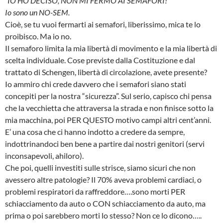
“IO HO DECISO, NON MI FERMO AI SEMAFORI!
Io sono un NO-SEM.
Cioè, se tu vuoi fermarti ai semafori, liberissimo, mica te lo
proibisco. Ma io no.
Il semaforo limita la mia libertà di movimento e la mia libertà di
scelta individuale. Cose previste dalla Costituzione e dal
trattato di Schengen, libertà di circolazione, avete presente?
Io ammiro chi crede davvero che i semafori siano stati
concepiti per la nostra “sicurezza”. Sul serio, capisco chi pensa
che la vecchietta che attraversa la strada e non finisce sotto la
mia macchina, poi PER QUESTO motivo campi altri cent’anni.
E’ una cosa che ci hanno indotto a credere da sempre,
indottrinandoci ben bene a partire dai nostri genitori (servi
inconsapevoli, ahiloro).
Che poi, quelli investiti sulle strisce, siamo sicuri che non
avessero altre patologie? Il 70% aveva problemi cardiaci, o
problemi respiratori da raffreddore….sono morti PER
schiacciamento da auto o CON schiacciamento da auto, ma
prima o poi sarebbero morti lo stesso? Non ce lo dicono…..