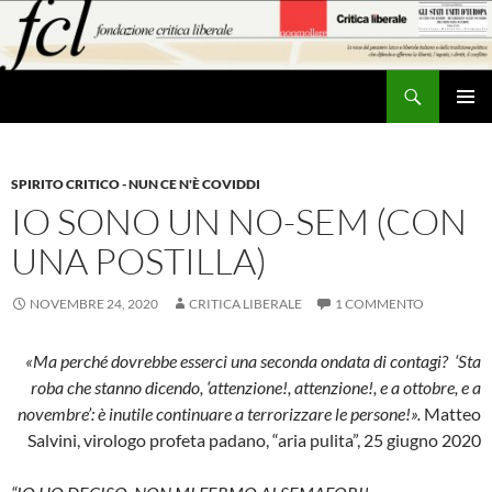
Vai
al
contenuto
Cerca
MENU
PRINCI
SPIRITO CRITICO - NUN CE N'È COVIDDI
IO SONO UN NO-SEM (CON
UNA POSTILLA)
NOVEMBRE 24, 2020
CRITICA LIBERALE
1 COMMENTO
«Ma perché dovrebbe esserci una seconda ondata di contagi?
‘Sta
roba che stanno dicendo, ‘attenzione!, attenzione!, e a ottobre, e a
novembre’: è inutile continuare a
terrorizzare le persone!».
Matteo
Salvini, virologo profeta padano, “aria pulita”, 25 giugno 2020