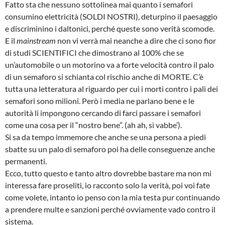
Fatto sta che nessuno sottolinea mai quanto i semafori
consumino elettricità (SOLDI NOSTRI), deturpino il paesaggio
e discriminino i daltonici, perché queste sono verità scomode.
E il
mainstream
non vi verrà mai neanche a dire che ci sono fior
di studi SCIENTIFICI che dimostrano al 100% che se
un’automobile o un motorino va a forte velocità contro il palo
di un semaforo si schianta col rischio anche di MORTE. C’è
tutta una letteratura al riguardo per cui i morti contro i pali dei
semafori sono milioni. Però i media ne parlano bene e le
autorità li impongono cercando di farci passare i semafori
come una cosa per il “nostro bene”. (ah ah, sì vabbe’).
Si sa da tempo immemore che anche se una persona a piedi
sbatte su un palo di semaforo poi ha delle conseguenze anche
permanenti.
Ecco, tutto questo e tanto altro dovrebbe bastare ma non mi
interessa fare proseliti, io racconto solo la verità, poi voi fate
come volete, intanto io penso con la mia testa pur continuando
a prendere multe e sanzioni perché ovviamente vado contro il
sistema.