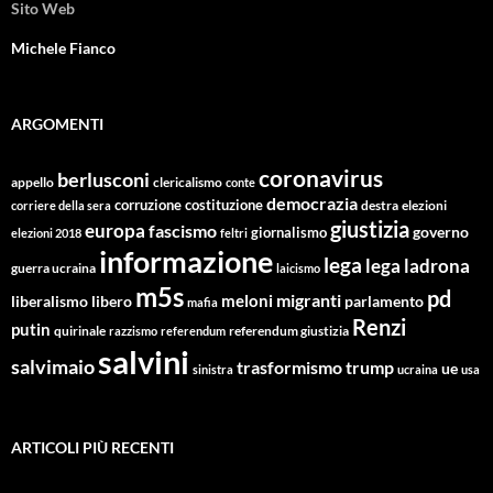
Sito Web
Michele Fianco
ARGOMENTI
coronavirus
berlusconi
appello
clericalismo
conte
democrazia
corruzione
costituzione
corriere della sera
destra
elezioni
giustizia
europa
fascismo
giornalismo
governo
elezioni 2018
feltri
informazione
lega
lega ladrona
guerra ucraina
laicismo
m5s
pd
migranti
meloni
libero
parlamento
liberalismo
mafia
Renzi
putin
quirinale
referendum giustizia
razzismo
referendum
salvini
salvimaio
trasformismo
trump
ue
sinistra
ucraina
usa
ARTICOLI PIÙ RECENTI