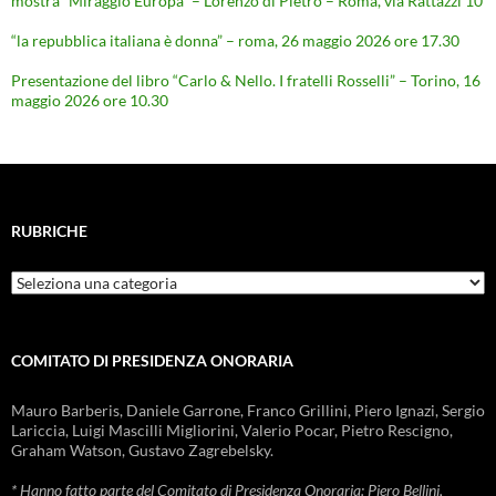
mostra “Miraggio Europa” – Lorenzo di Pietro – Roma, via Rattazzi 10
“la repubblica italiana è donna” – roma, 26 maggio 2026 ore 17.30
Presentazione del libro “Carlo & Nello. I fratelli Rosselli” – Torino, 16
maggio 2026 ore 10.30
RUBRICHE
Rubriche
COMITATO DI PRESIDENZA ONORARIA
Mauro Barberis, Daniele Garrone, Franco Grillini, Piero Ignazi, Sergio
Lariccia, Luigi Mascilli Migliorini, Valerio Pocar, Pietro Rescigno,
Graham Watson, Gustavo Zagrebelsky.
* Hanno fatto parte del Comitato di Presidenza Onoraria: Piero Bellini,