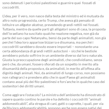
sono detenuti i pericolosi palestinesi e guarnire quei fossati di
coccodrilli.
L’idea, per il vero, non nasce dalla testa del ministro ed è mutuata da
altro noto progressista, certo Trump, che aveva già pensato di
istituire un
alligator alcatraz
, prevedendo grandi rettili nei fossati.
Tuttavia, mentre da quelle parti gli alligatori sono di casa, la proposta
dell’israeliano ha suscitato qualche reazione negativa, non già da
parte del suo capo Netanyahu, bensì da parte degli animalisti, non già
perché l’idea loro apparisse bizzarra e disumana, ma perché i
coccodrilli sarebbero dovuto essere importati – nonostante una
certa abbondanza di grandi rettili autoctoni – sicché le bestiole
avrebbero potuto soffrire in un ambiente diverso dal loro naturale.
Giusta la preoccupazione degli animalisti, che condividiamo, senza
però che, da umani, fossero sfiorati da un sospetto in merito alla
disumanità della proposta e, da animalisti, in merito all’offesa alla
dignità degli animali. Noi, da animalisti di lungo corso, non possiamo
non rallegrarci e prendere atto che in quel Paese gli animalisti
contano assai più dei filo-palestinesi e fors’anche in qualche caso dei
sostenitori dei diritti umani.
Come aggirare l’ostacolo? La ministra dell’ambiente ha dimostrato di
sapere quanto contino le parole e ha definito i coccodrilli “animali
addomesticabili”, alla stregua di cani, gatti o caprette, i quali, per via
de3lla loro addomesticabilità, possono anche non essere nativi dei