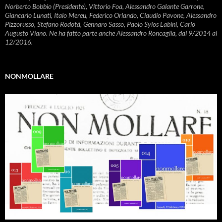
Norberto Bobbio (Presidente), Vittorio Foa, Alessandro Galante Garrone,
Giancarlo Lunati, Italo Mereu, Federico Orlando, Claudio Pavone, Alessandro
Pizzorusso, Stefano Rodotà, Gennaro Sasso, Paolo Sylos Labini, Carlo
Augusto Viano. Ne ha fatto parte anche Alessandro Roncaglia, dal 9/2014 al
12/2016.
NONMOLLARE