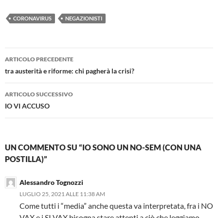
CORONAVIRUS
NEGAZIONISTI
Navigazione
ARTICOLO PRECEDENTE
articolo
tra austerità e riforme: chi pagherà la crisi?
ARTICOLO SUCCESSIVO
IO VI ACCUSO
UN COMMENTO SU “IO SONO UN NO-SEM (CON UNA
POSTILLA)”
Alessandro Tognozzi
LUGLIO 25, 2021 ALLE 11:38 AM
Come tutti i “media” anche questa va interpretata, fra i NO
VAX e i SI VAX bisogna stare attenti a ciò che leggiamo.