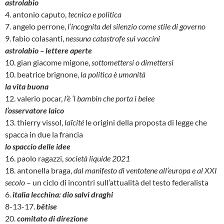
astrolabio
4. antonio caputo,
tecnica e politica
7. angelo perrone,
l’incognita del silenzio come stile di governo
9. fabio colasanti,
nessuna catastrofe sui vaccini
astrolabio – lettere aperte
10. gian giacome migone,
sottomettersi o dimettersi
10. beatrice brignone,
la politica è umanità
la vita buona
12. valerio pocar,
l’è ‘l bambin che porta i belee
l’osservatore laico
13. thierry vissol,
laïcité
le origini della proposta di legge che
spacca in due la francia
lo spaccio delle idee
16. paolo ragazzi,
società liquide 2021
18. antonella braga,
dal manifesto di ventotene all’europa e al XXI
secolo
– un ciclo di incontri sull’attualità del testo federalista
6.
italia lecchina: dio salvi draghi
8-13-17.
bêtise
20.
comitato di direzione