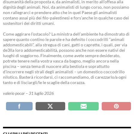
disumanità della proposta e, da animalisti, in merito all’offesa alla
dignità degli animali. Noi, da animalisti di lungo corso, non possiamo
non rallegrarci e prendere atto che in quel Paese gli animalisti
contano assai più dei filo-palestinesi e fors’anche in qualche caso dei
sostenitori dei diritti umani.
Come aggirare l’ostacolo? La ministra dell’ambiente ha dimostrato di
sapere quanto contino le parole e ha definito i coccodrilli “animali
addomesticabili”, alla stregua di cani, gatti o caprette, i quali, per via
de3lla loro addomesticabilità, possono anche non essere nativi dei
luoghi di soggiorno. Finalmente, come avete sempre desiderato,
potrete tenere nella vostra vasca da bagno, meglio ancora nella
piscina – senza tema di nuocere alla bestiola e soprattutto
d’incorrere negli strali degli animalisti – un domestico coccodrillo
nilotico. Basterà ricordarsi, ci raccomandiamo, di carezzarlo/a ogni
tanto e di lisciargli/le le scaglie della corazza.
valerio pocar – 31 luglio 2026
GLI SPILLI PIÙ RECENTI