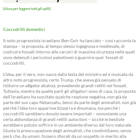
[clicca per leggere tutti gli spilli]
Coccodrilli domestici
Il noto progressista israeliano Ben-Gvir ha lanciato – così racconta la
stampa – la proposta, al tempo stesso ingegnosa e medievale, di
costruire fossati intorno alle carceri di massima sicurezza nelle quali
sono detenuti i pericolosi palestinesi e guarnire quei fossati di
coccodrilli.
L’idea, per il vero, non nasce dalla testa del ministro ed è mutuata da
altro noto progressista, certo Trump, che aveva già pensato di
istituire un
alligator alcatraz
, prevedendo grandi rettili nei fossati.
Tuttavia, mentre da quelle parti gli alligatori sono di casa, la proposta
dell’israeliano ha suscitato qualche reazione negativa, non già da
parte del suo capo Netanyahu, bensì da parte degli animalisti, non già
perché l’idea loro apparisse bizzarra e disumana, ma perché i
coccodrilli sarebbero dovuto essere importati – nonostante una
certa abbondanza di grandi rettili autoctoni – sicché le bestiole
avrebbero potuto soffrire in un ambiente diverso dal loro naturale.
Giusta la preoccupazione degli animalisti, che condividiamo, senza
però che, da umani, fossero sfiorati da un sospetto in merito alla