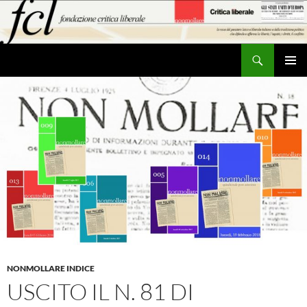
Vai
al
contenuto
Cerca
MENU
PRINCI
NONMOLLARE INDICE
USCITO IL N. 81 DI