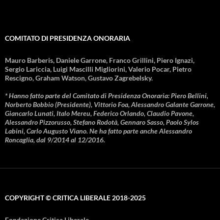
COMITATO DI PRESIDENZA ONORARIA
Mauro Barberis, Daniele Garrone, Franco Grillini, Piero Ignazi,
Sergio Lariccia, Luigi Mascilli Migliorini, Valerio Pocar, Pietro
Rescigno, Graham Watson, Gustavo Zagrebelsky.
* Hanno fatto parte del Comitato di Presidenza Onoraria: Piero Bellini,
Norberto Bobbio (Presidente), Vittorio Foa, Alessandro Galante Garrone,
Giancarlo Lunati, Italo Mereu, Federico Orlando, Claudio Pavone,
Alessandro Pizzorusso, Stefano Rodotà, Gennaro Sasso, Paolo Sylos
Labini, Carlo Augusto Viano. Ne ha fatto parte anche Alessandro
Roncaglia, dal 9/2014 al 12/2016.
COPYRIGHT © CRITICA LIBERALE 2018-2025
Fondazione Critica Liberale