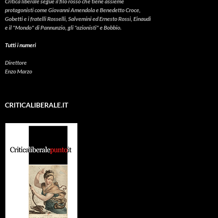
Critica liberale
segue il filo rosso che tiene assieme
protagonisti come Giovanni Amendola e Benedetto Croce,
Gobetti e i fratelli Rosselli, Salvemini ed Ernesto Rossi, Einaudi
e il "Mondo" di Pannunzio, gli "azionisti" e Bobbio.
Tutti i numeri
Direttore
Enzo Marzo
CRITICALIBERALE.IT