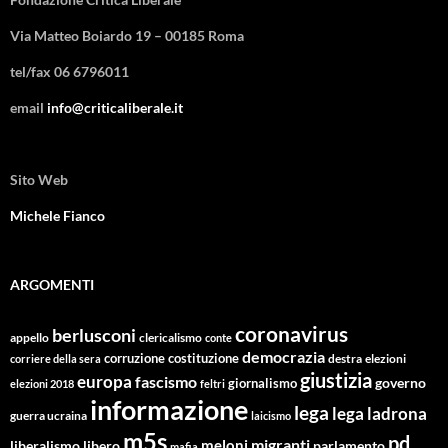
Via Matteo Boiardo 19 – 00185 Roma
tel/fax 06 6796011
email
info@criticaliberale.it
Sito Web
Michele Fianco
ARGOMENTI
coronavirus
berlusconi
appello
clericalismo
conte
democrazia
corruzione
costituzione
corriere della sera
destra
elezioni
giustizia
europa
fascismo
giornalismo
governo
elezioni 2018
feltri
informazione
lega
lega ladrona
guerra ucraina
laicismo
m5s
pd
migranti
meloni
libero
parlamento
liberalismo
mafia