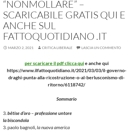
“NONMOLLARE” –
SCARICABILE GRATIS QUI E
ANCHE SUL
FATTOQUOTIDIANO .IT
MARZO 2, 2021
CRITICA LIBERALE
LASCIA UN COMMENTO
per scaricare il pdf clicca qui
e anche qui
https://www.ilfattoquotidiano.it/2021/03/03/il-governo-
draghi-punta-alla-ricostruzione-o-al-berlusconismo-di-
ritorno/6118742/
Sommario
3.
bêtise d’oro
–
professione untore
la biscondola
3. paolo bagnoli,
la nuova america