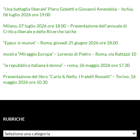
“Una battaglia liberale” Piero Gobetti e Giovanni Amendola – Ischia,
06 luglio 2026 ore 19.00
Milano, 07 luglio 2026 ore 18.00 – Presentazione dell’annuale di
Critica liberale e delle Ricerche laiche
“Eppur si muove” – Roma, giovedì 25 giugno 2026 ore 18,00
mostra “Miraggio Europa” – Lorenzo di Pietro – Roma, via Rattazzi 10
“la repubblica italiana è donna” – roma, 26 maggio 2026 ore 17.30
Presentazione del libro “Carlo & Nello. I fratelli Rosselli” – Torino, 16
maggio 2026 ore 10.30
RUBRICHE
Rubriche