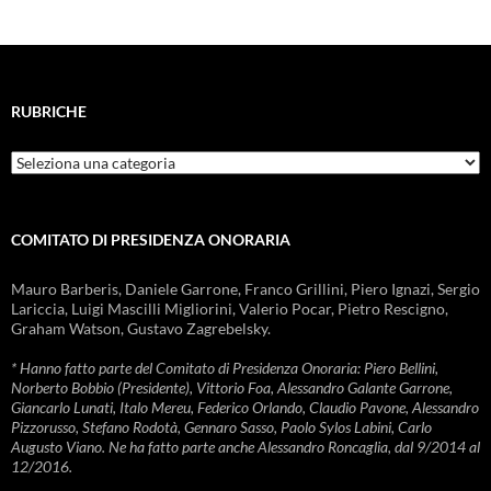
RUBRICHE
Rubriche
COMITATO DI PRESIDENZA ONORARIA
Mauro Barberis, Daniele Garrone, Franco Grillini, Piero Ignazi, Sergio
Lariccia, Luigi Mascilli Migliorini, Valerio Pocar, Pietro Rescigno,
Graham Watson, Gustavo Zagrebelsky.
* Hanno fatto parte del Comitato di Presidenza Onoraria: Piero Bellini,
Norberto Bobbio (Presidente), Vittorio Foa, Alessandro Galante Garrone,
Giancarlo Lunati, Italo Mereu, Federico Orlando, Claudio Pavone, Alessandro
Pizzorusso, Stefano Rodotà, Gennaro Sasso, Paolo Sylos Labini, Carlo
Augusto Viano. Ne ha fatto parte anche Alessandro Roncaglia, dal 9/2014 al
12/2016.