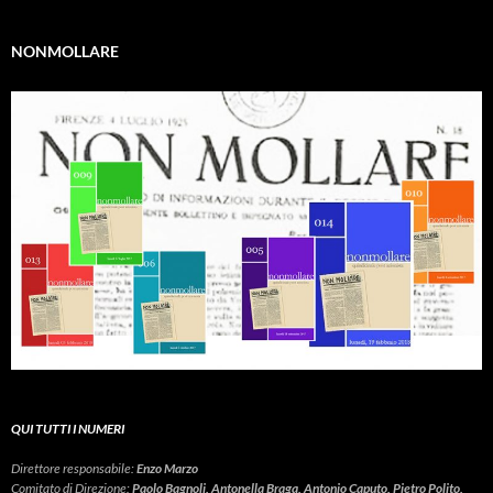
NONMOLLARE
QUI TUTTI I NUMERI
Direttore responsabile:
Enzo Marzo
Comitato di Direzione:
Paolo Bagnoli, Antonella Braga, Antonio Caputo, Pietro Polito,