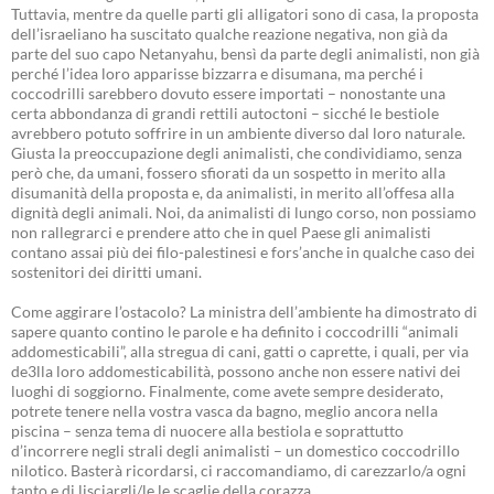
Tuttavia, mentre da quelle parti gli alligatori sono di casa, la proposta
dell’israeliano ha suscitato qualche reazione negativa, non già da
parte del suo capo Netanyahu, bensì da parte degli animalisti, non già
perché l’idea loro apparisse bizzarra e disumana, ma perché i
coccodrilli sarebbero dovuto essere importati – nonostante una
certa abbondanza di grandi rettili autoctoni – sicché le bestiole
avrebbero potuto soffrire in un ambiente diverso dal loro naturale.
Giusta la preoccupazione degli animalisti, che condividiamo, senza
però che, da umani, fossero sfiorati da un sospetto in merito alla
disumanità della proposta e, da animalisti, in merito all’offesa alla
dignità degli animali. Noi, da animalisti di lungo corso, non possiamo
non rallegrarci e prendere atto che in quel Paese gli animalisti
contano assai più dei filo-palestinesi e fors’anche in qualche caso dei
sostenitori dei diritti umani.
Come aggirare l’ostacolo? La ministra dell’ambiente ha dimostrato di
sapere quanto contino le parole e ha definito i coccodrilli “animali
addomesticabili”, alla stregua di cani, gatti o caprette, i quali, per via
de3lla loro addomesticabilità, possono anche non essere nativi dei
luoghi di soggiorno. Finalmente, come avete sempre desiderato,
potrete tenere nella vostra vasca da bagno, meglio ancora nella
piscina – senza tema di nuocere alla bestiola e soprattutto
d’incorrere negli strali degli animalisti – un domestico coccodrillo
nilotico. Basterà ricordarsi, ci raccomandiamo, di carezzarlo/a ogni
tanto e di lisciargli/le le scaglie della corazza.