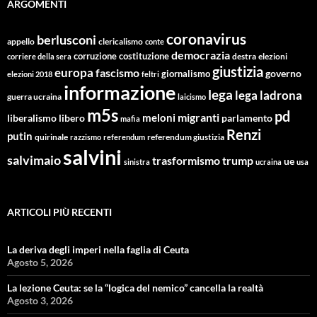
ARGOMENTI
coronavirus
berlusconi
appello
clericalismo
conte
democrazia
corruzione
costituzione
corriere della sera
destra
elezioni
giustizia
europa
fascismo
giornalismo
governo
elezioni 2018
feltri
informazione
lega
lega ladrona
guerra ucraina
laicismo
m5s
pd
migranti
meloni
libero
parlamento
liberalismo
mafia
Renzi
putin
quirinale
referendum giustizia
razzismo
referendum
salvini
salvimaio
trasformismo
trump
ue
sinistra
ucraina
usa
ARTICOLI PIÙ RECENTI
La deriva degli imperi nella faglia di Ceuta
Agosto 5, 2026
La lezione Ceuta: se la “logica del nemico” cancella la realtà
Agosto 3, 2026