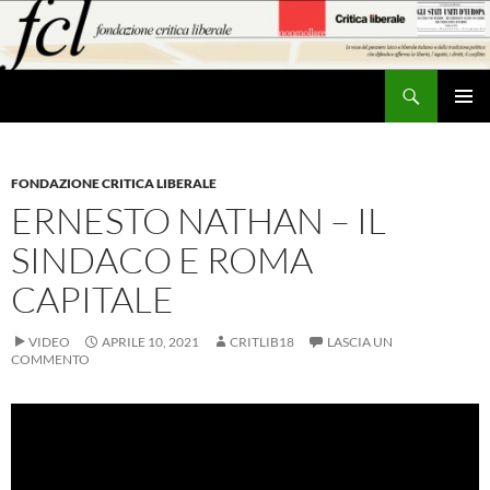
Vai
al
contenuto
Cerca
MENU
PRINCI
FONDAZIONE CRITICA LIBERALE
ERNESTO NATHAN – IL
SINDACO E ROMA
CAPITALE
VIDEO
APRILE 10, 2021
CRITLIB18
LASCIA UN
COMMENTO