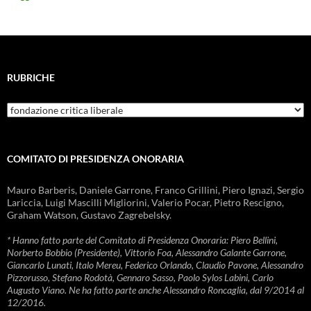
RUBRICHE
Rubriche
COMITATO DI PRESIDENZA ONORARIA
Mauro Barberis, Daniele Garrone, Franco Grillini, Piero Ignazi, Sergio
Lariccia, Luigi Mascilli Migliorini, Valerio Pocar, Pietro Rescigno,
Graham Watson, Gustavo Zagrebelsky.
* Hanno fatto parte del Comitato di Presidenza Onoraria: Piero Bellini,
Norberto Bobbio (Presidente), Vittorio Foa, Alessandro Galante Garrone,
Giancarlo Lunati, Italo Mereu, Federico Orlando, Claudio Pavone, Alessandro
Pizzorusso, Stefano Rodotà, Gennaro Sasso, Paolo Sylos Labini, Carlo
Augusto Viano. Ne ha fatto parte anche Alessandro Roncaglia, dal 9/2014 al
12/2016.