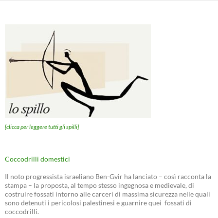
[clicca per leggere tutti gli spilli]
Coccodrilli domestici
Il noto progressista israeliano Ben-Gvir ha lanciato – così racconta la
stampa – la proposta, al tempo stesso ingegnosa e medievale, di
costruire fossati intorno alle carceri di massima sicurezza nelle quali
sono detenuti i pericolosi palestinesi e guarnire quei fossati di
coccodrilli.