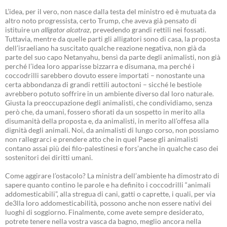
L’idea, per il vero, non nasce dalla testa del ministro ed è mutuata da
altro noto progressista, certo Trump, che aveva già pensato di
istituire un
alligator alcatraz
, prevedendo grandi rettili nei fossati.
Tuttavia, mentre da quelle parti gli alligatori sono di casa, la proposta
dell’israeliano ha suscitato qualche reazione negativa, non già da
parte del suo capo Netanyahu, bensì da parte degli animalisti, non già
perché l’idea loro apparisse bizzarra e disumana, ma perché i
coccodrilli sarebbero dovuto essere importati – nonostante una
certa abbondanza di grandi rettili autoctoni – sicché le bestiole
avrebbero potuto soffrire in un ambiente diverso dal loro naturale.
Giusta la preoccupazione degli animalisti, che condividiamo, senza
però che, da umani, fossero sfiorati da un sospetto in merito alla
disumanità della proposta e, da animalisti, in merito all’offesa alla
dignità degli animali. Noi, da animalisti di lungo corso, non possiamo
non rallegrarci e prendere atto che in quel Paese gli animalisti
contano assai più dei filo-palestinesi e fors’anche in qualche caso dei
sostenitori dei diritti umani.
Come aggirare l’ostacolo? La ministra dell’ambiente ha dimostrato di
sapere quanto contino le parole e ha definito i coccodrilli “animali
addomesticabili”, alla stregua di cani, gatti o caprette, i quali, per via
de3lla loro addomesticabilità, possono anche non essere nativi dei
luoghi di soggiorno. Finalmente, come avete sempre desiderato,
potrete tenere nella vostra vasca da bagno, meglio ancora nella