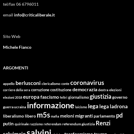
tel/fax 06 6796011
email
info@criticaliberale.it
Sito Web
Michele Fianco
ARGOMENTI
coronavirus
berlusconi
appello
clericalismo
conte
democrazia
corruzione
costituzione
corriere della sera
destra
elezioni
giustizia
europa
fascismo
giornalismo
governo
elezioni 2018
feltri
informazione
lega
lega ladrona
guerra ucraina
laicismo
m5s
pd
migranti
meloni
libero
parlamento
liberalismo
mafia
Renzi
putin
quirinale
referendum giustizia
razzismo
referendum
salvini
salvimaio