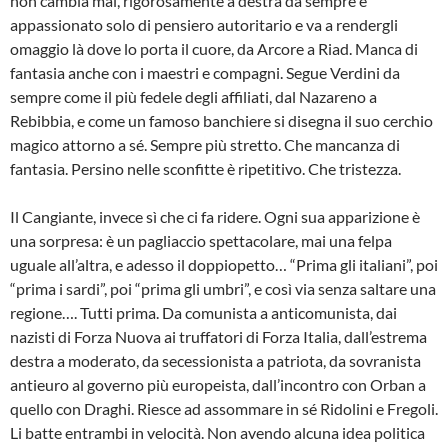
non cambia mai, rigorosamente a destra da sempre è
appassionato solo di pensiero autoritario e va a rendergli
omaggio là dove lo porta il cuore, da Arcore a Riad. Manca di
fantasia anche con i maestri e compagni. Segue Verdini da
sempre come il più fedele degli affiliati, dal Nazareno a
Rebibbia, e come un famoso banchiere si disegna il suo cerchio
magico attorno a sé. Sempre più stretto. Che mancanza di
fantasia. Persino nelle sconfitte è ripetitivo. Che tristezza.
Il Cangiante, invece sì che ci fa ridere. Ogni sua apparizione è
una sorpresa: è un pagliaccio spettacolare, mai una felpa
uguale all’altra, e adesso il doppiopetto… “Prima gli italiani”, poi
“prima i sardi”, poi “prima gli umbri”, e così via senza saltare una
regione…. Tutti prima. Da comunista a anticomunista, dai
nazisti di Forza Nuova ai truffatori di Forza Italia, dall’estrema
destra a moderato, da secessionista a patriota, da sovranista
antieuro al governo più europeista, dall’incontro con Orban a
quello con Draghi. Riesce ad assommare in sé Ridolini e Fregoli.
Li batte entrambi in velocità. Non avendo alcuna idea politica