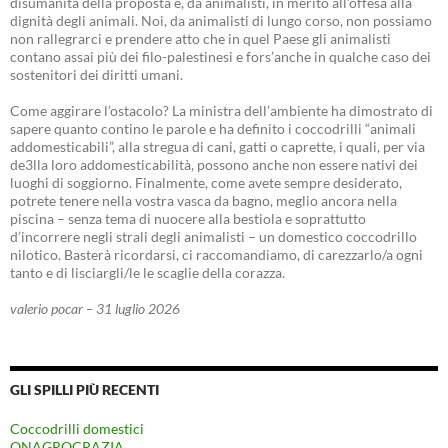
disumanità della proposta e, da animalisti, in merito all’offesa alla
dignità degli animali. Noi, da animalisti di lungo corso, non possiamo
non rallegrarci e prendere atto che in quel Paese gli animalisti
contano assai più dei filo-palestinesi e fors’anche in qualche caso dei
sostenitori dei diritti umani.
Come aggirare l’ostacolo? La ministra dell’ambiente ha dimostrato di
sapere quanto contino le parole e ha definito i coccodrilli “animali
addomesticabili”, alla stregua di cani, gatti o caprette, i quali, per via
de3lla loro addomesticabilità, possono anche non essere nativi dei
luoghi di soggiorno. Finalmente, come avete sempre desiderato,
potrete tenere nella vostra vasca da bagno, meglio ancora nella
piscina – senza tema di nuocere alla bestiola e soprattutto
d’incorrere negli strali degli animalisti – un domestico coccodrillo
nilotico. Basterà ricordarsi, ci raccomandiamo, di carezzarlo/a ogni
tanto e di lisciargli/le le scaglie della corazza.
valerio pocar – 31 luglio 2026
GLI SPILLI PIÙ RECENTI
Coccodrilli domestici
ONAGROCRAZIA