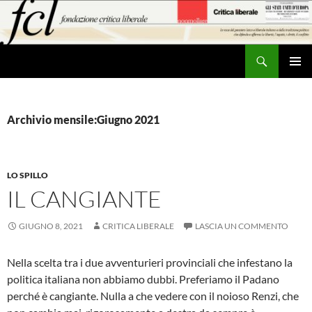
Vai
al
contenuto
Cerca
MENU
PRINCI
Archivio mensile:Giugno 2021
LO SPILLO
IL CANGIANTE
GIUGNO 8, 2021
CRITICA LIBERALE
LASCIA UN COMMENTO
Nella scelta tra i due avventurieri provinciali che infestano la
politica italiana non abbiamo dubbi. Preferiamo il Padano
perché è cangiante. Nulla a che vedere con il noioso Renzi, che