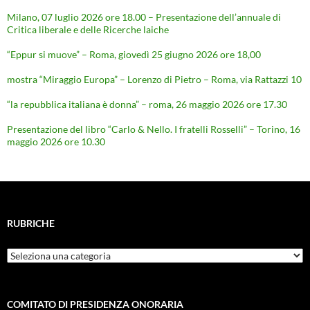
Milano, 07 luglio 2026 ore 18.00 – Presentazione dell’annuale di
Critica liberale e delle Ricerche laiche
“Eppur si muove” – Roma, giovedì 25 giugno 2026 ore 18,00
mostra “Miraggio Europa” – Lorenzo di Pietro – Roma, via Rattazzi 10
“la repubblica italiana è donna” – roma, 26 maggio 2026 ore 17.30
Presentazione del libro “Carlo & Nello. I fratelli Rosselli” – Torino, 16
maggio 2026 ore 10.30
RUBRICHE
Rubriche
COMITATO DI PRESIDENZA ONORARIA