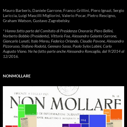
Mauro Barberis, Daniele Garrone, Franco Grillini, Piero Ignazi, Sergio
Lariccia, Luigi Mascilli Migliorini, Valerio Pocar, Pietro Rescigno,
Graham Watson, Gustavo Zagrebelsky.
* Hanno fatto parte del Comitato di Presidenza Onoraria: Piero Bellini,
Norberto Bobbio (Presidente), Vittorio Foa, Alessandro Galante Garrone,
Giancarlo Lunati, Italo Mereu, Federico Orlando, Claudio Pavone, Alessandro
Pizzorusso, Stefano Rodotà, Gennaro Sasso, Paolo Sylos Labini, Carlo
Augusto Viano. Ne ha fatto parte anche Alessandro Roncaglia, dal 9/2014 al
12/2016.
NONMOLLARE