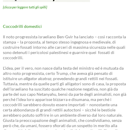
[clicca per leggere tutti gli spilli]
Coccodrilli domestici
Il noto progressista israeliano Ben-Gvir ha lanciato – così racconta la
stampa – la proposta, al tempo stesso ingegnosa e medievale, di
costruire fossati intorno alle carceri di massima sicurezza nelle quali
sono detenuti i pericolosi palestinesi e guarnire quei fossati di
coccodrilli.
L’idea, per il vero, non nasce dalla testa del ministro ed è mutuata da
altro noto progressista, certo Trump, che aveva già pensato di
istituire un
alligator alcatraz
, prevedendo grandi rettili nei fossati.
Tuttavia, mentre da quelle parti gli alligatori sono di casa, la proposta
dell’israeliano ha suscitato qualche reazione negativa, non già da
parte del suo capo Netanyahu, bensì da parte degli animalisti, non già
perché l’idea loro apparisse bizzarra e disumana, ma perché i
coccodrilli sarebbero dovuto essere importati – nonostante una
certa abbondanza di grandi rettili autoctoni – sicché le bestiole
avrebbero potuto soffrire in un ambiente diverso dal loro naturale.
Giusta la preoccupazione degli animalisti, che condividiamo, senza
però che, da umani, fossero sfiorati da un sospetto in merito alla