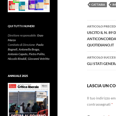
CATTABIA
IM
Navigazi
QUI TUTTI I NUMERI
ARTICOLO PRECED
articolo
USCITO IL N. 8
Direttore responsabile:
Enzo
ANTICONCORDATA
Marzo
Comitato di Direzione:
Paolo
QUOTIDIANO.IT
Bagnoli, Antonella Braga,
Antonio Caputo, Pietro Polito,
ARTICOLO SUCCES
Niccolò Rinaldi, Giovanni Vetritto
GLI STATI GENER
ANNUALE 2025
LASCIA UN 
Il tuo indirizzo e
contrassegnati
*