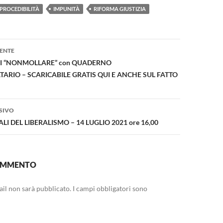
PROCEDIBILITÀ
IMPUNITÀ
RIFORMA GIUSTIZIA
one
ENTE
9 DI “NONMOLLARE” con QUADERNO
RIO – SCARICABILE GRATIS QUI E ANCHE SUL FATTO
SIVO
ALI DEL LIBERALISMO – 14 LUGLIO 2021 ore 16,00
COMMENTO
mail non sarà pubblicato.
I campi obbligatori sono