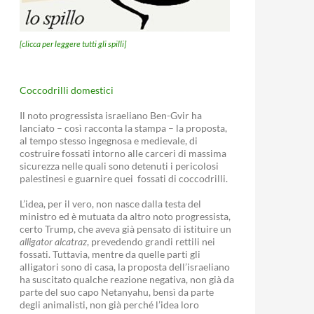
[clicca per leggere tutti gli spilli]
Coccodrilli domestici
Il noto progressista israeliano Ben-Gvir ha
lanciato – così racconta la stampa – la proposta,
al tempo stesso ingegnosa e medievale, di
costruire fossati intorno alle carceri di massima
sicurezza nelle quali sono detenuti i pericolosi
palestinesi e guarnire quei fossati di coccodrilli.
L’idea, per il vero, non nasce dalla testa del
ministro ed è mutuata da altro noto progressista,
certo Trump, che aveva già pensato di istituire un
alligator alcatraz
, prevedendo grandi rettili nei
fossati. Tuttavia, mentre da quelle parti gli
alligatori sono di casa, la proposta dell’israeliano
ha suscitato qualche reazione negativa, non già da
parte del suo capo Netanyahu, bensì da parte
degli animalisti, non già perché l’idea loro