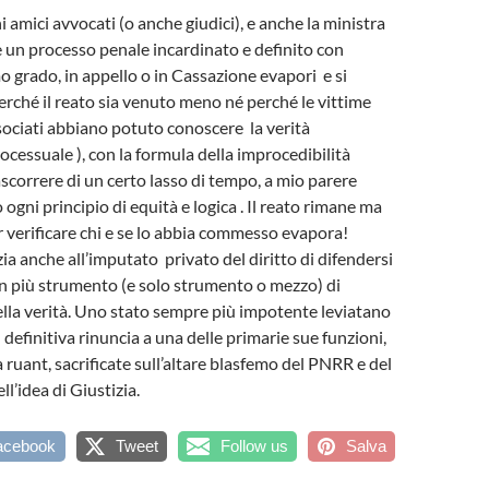
 amici avvocati (o anche giudici), e anche la ministra
 un processo penale incardinato e definito con
o grado, in appello o in Cassazione evapori e si
perché il reato sia venuto meno né perché le vittime
nsociati abbiano potuto conoscere la verità
essuale ), con la formula della improcedibilità
ascorrere di un certo lasso di tempo, a mio parere
ogni principio di equità e logica . Il reato rimane ma
 verificare chi e se lo abbia commesso evapora!
ia anche all’imputato privato del diritto di difendersi
n più strumento (e solo strumento o mezzo) di
lla verità. Uno stato sempre più impotente leviatano
definitiva rinuncia a una delle primarie sue funzioni,
 ruant, sacrificate sull’altare blasfemo del PNRR e del
l’idea di Giustizia.
acebook
Tweet
Follow us
Salva