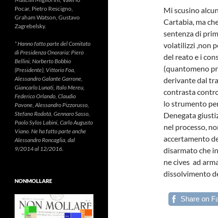
Pocar, Pietro Rescigno,
Mi scusino alcuni
Graham Watson, Gustavo
Cartabia, ma che
Zagrebelsky.
sentenza di prim
* Hanno fatto parte del Comitato
volatilizzi ,non 
di Presidenza Onoraria: Piero
del reato e i co
Bellini, Norberto Bobbio
(quantomeno proc
(Presidente), Vittorio Foa,
Alessandro Galante Garrone,
derivante dal tr
Giancarlo Lunati, Italo Mereu,
contrasta contro 
Federico Orlando, Claudio
lo strumento per
Pavone, Alessandro Pizzorusso,
Stefano Rodotà, Gennaro Sasso,
Denegata giustiz
Paolo Sylos Labini, Carlo Augusto
nel processo, no
Viano. Ne ha fatto parte anche
accertamento de
Alessandro Roncaglia, dal
9/2014 al 12/2016.
disarmato che in 
ne cives ad arma
dissolvimento del
NONMOLLARE
Share on F