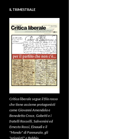
IL TRIMESTRALE
Critica liberale
segue il filo rosso
che tiene assieme protagonisti
come Giovanni Amendola e
Benedetto Croce, Gobetti e i
fratelli Rosselli, Salvemini ed
Ernesto Rossi, Einaudi e il
"Mondo" di Pannunzio, gli
"azionisti" e Bobbio.