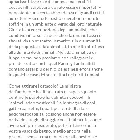
apparisse bizzarra e disumana, ma perché i
coccodrilli sarebbero dovuto essere importati –
nonostante una certa abbondanza di grandi rettili
autoctoni – sicché le bestiole avrebbero potuto
soffrire in un ambiente diverso dal loro naturale.
Giusta la preoccupazione degli animalisti, che
condividiamo, senza però che, da umani, fossero
sfiorati da un sospetto in merito alla disumanità
della proposta e, da animalisti, in merito all’offesa
alla dignità degli animali. Noi, da animalisti di
lungo corso, non possiamo non rallegrarci e
prendere atto che in quel Paese gli animalisti
contano assai più dei filo-palestinesi e fors’anche
in qualche caso dei sostenitori dei diritti umani.
Come aggirare l’ostacolo? La ministra
dell’ambiente ha dimostrato di sapere quanto
contino le parole e ha definito i coccodrilli
“animali addomesticabili”, alla stregua di cani,
gatti o caprette, i quali, per via de3lla loro
addomesticabilità, possono anche non essere
nativi dei luoghi di soggiorno. Finalmente, come
avete sempre desiderato, potrete tenere nella
vostra vasca da bagno, meglio ancora nella
piscina – senza tema di nuocere alla bestiola e