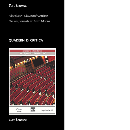
Tutti i numeri
Direzione:
Giovanni Vetritto
Dir. responsabile:
Enzo Marzo
QUADERNI DI CRITICA
Tutti i numeri