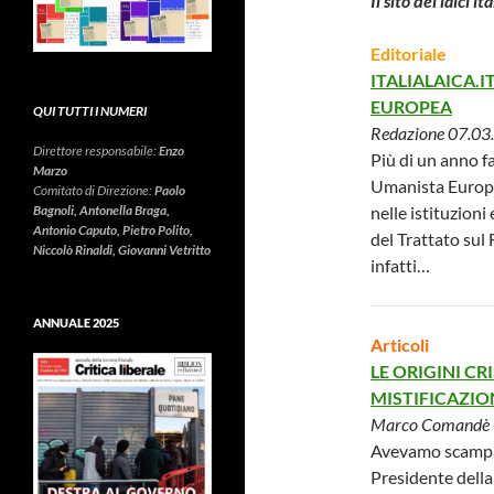
Il sito dei laici i
Editoriale
ITALIALAICA.
EUROPEA
QUI TUTTI I NUMERI
Redazione 07.03
Direttore responsabile:
Enzo
Più di un anno fa
Marzo
Umanista Europe
Comitato di Direzione:
Paolo
Bagnoli, Antonella Braga,
nelle istituzioni 
Antonio Caputo, Pietro Polito,
del Trattato su
Niccolò Rinaldi, Giovanni Vetritto
infatti…
ANNUALE 2025
Articoli
LE ORIGINI CR
MISTIFICAZIO
Marco Comandè 
Avevamo scampato
Presidente della