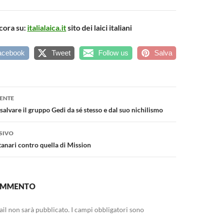
cora su:
italialaica.it
sito dei laici italiani
acebook
Tweet
Follow us
Salva
one
ENTE
salvare il gruppo Gedi da sé stesso e dal suo nichilismo
SIVO
tanari contro quella di Mission
COMMENTO
mail non sarà pubblicato.
I campi obbligatori sono