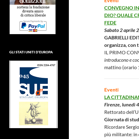
Eventi
CONVEGNO INT
DIO? QUALE CR
FEDE
Sabato 2 aprile 
GABRIELLI EDIT
organizza, con 
IL PRIMO CON
GLI STATI UNITI D’EUROPA
introducono e co
mattino (orario 
Eventi
LA CITTADINA
Firenze, lunedì 4
Rettorato dell’U
Giornata di stud
Ricordare Sergio 
più militante: i