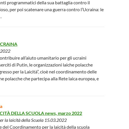
unti programmatici della sua battaglia contro il
ioso, per poi scatenare una guerra contro l’Ucraina: le
…
CRAINA
.2022
ontribuire all’aiuto umanitario per gli ucraini
serciti di Putin, le organizzazioni laiche polacche
resso per la Laicità”, cioè nel coordinamento delle
che polacche che partecipa alla Rete laica europea, e
a
AICITÀ DELLA SCUOLA news, marzo 2022
r la laicità della Scuola 15.03.2022
ne del Coordinamento per la laicità della scuola