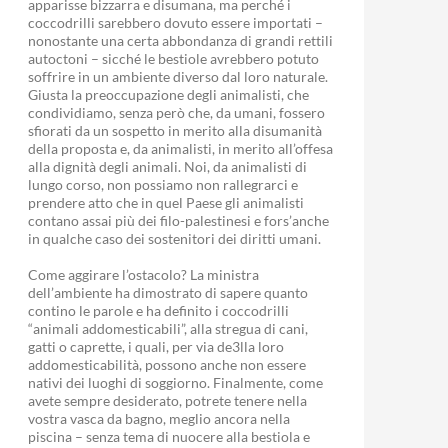
apparisse bizzarra e disumana, ma perché i
coccodrilli sarebbero dovuto essere importati –
nonostante una certa abbondanza di grandi rettili
autoctoni – sicché le bestiole avrebbero potuto
soffrire in un ambiente diverso dal loro naturale.
Giusta la preoccupazione degli animalisti, che
condividiamo, senza però che, da umani, fossero
sfiorati da un sospetto in merito alla disumanità
della proposta e, da animalisti, in merito all’offesa
alla dignità degli animali. Noi, da animalisti di
lungo corso, non possiamo non rallegrarci e
prendere atto che in quel Paese gli animalisti
contano assai più dei filo-palestinesi e fors’anche
in qualche caso dei sostenitori dei diritti umani.
Come aggirare l’ostacolo? La ministra
dell’ambiente ha dimostrato di sapere quanto
contino le parole e ha definito i coccodrilli
“animali addomesticabili”, alla stregua di cani,
gatti o caprette, i quali, per via de3lla loro
addomesticabilità, possono anche non essere
nativi dei luoghi di soggiorno. Finalmente, come
avete sempre desiderato, potrete tenere nella
vostra vasca da bagno, meglio ancora nella
piscina – senza tema di nuocere alla bestiola e