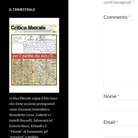
contrassegnati
*
IL TRIMESTRALE
Commento
*
Nome
*
Critica liberale
segue il filo rosso
che tiene assieme protagonisti
come Giovanni Amendola e
Benedetto Croce, Gobetti e i
fratelli Rosselli, Salvemini ed
Email
*
Ernesto Rossi, Einaudi e il
"Mondo" di Pannunzio, gli
"azionisti" e Bobbio.