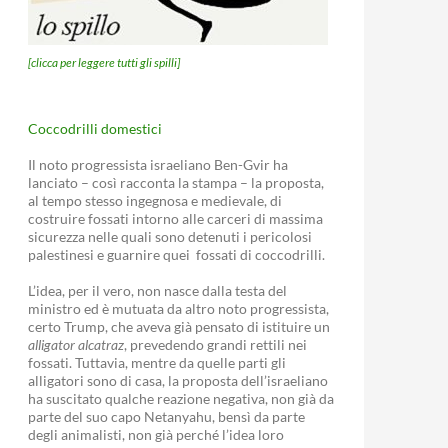
[clicca per leggere tutti gli spilli]
Coccodrilli domestici
Il noto progressista israeliano Ben-Gvir ha
lanciato – così racconta la stampa – la proposta,
al tempo stesso ingegnosa e medievale, di
costruire fossati intorno alle carceri di massima
sicurezza nelle quali sono detenuti i pericolosi
palestinesi e guarnire quei fossati di coccodrilli.
L’idea, per il vero, non nasce dalla testa del
ministro ed è mutuata da altro noto progressista,
certo Trump, che aveva già pensato di istituire un
alligator alcatraz
, prevedendo grandi rettili nei
fossati. Tuttavia, mentre da quelle parti gli
alligatori sono di casa, la proposta dell’israeliano
ha suscitato qualche reazione negativa, non già da
parte del suo capo Netanyahu, bensì da parte
degli animalisti, non già perché l’idea loro