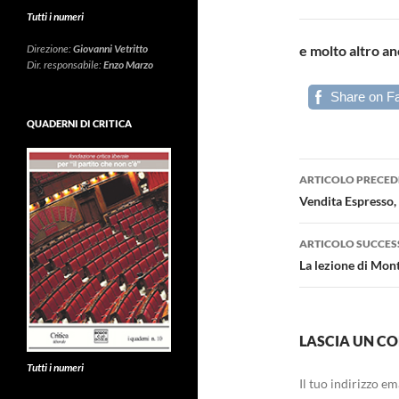
Tutti i numeri
e molto altro an
Direzione:
Giovanni Vetritto
Dir. responsabile:
Enzo Marzo
Share on F
QUADERNI DI CRITICA
Navigazi
ARTICOLO PRECED
articolo
Vendita Espresso, 
ARTICOLO SUCCES
La lezione di Mon
LASCIA UN 
Tutti i numeri
Il tuo indirizzo e