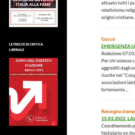
attuato tutti i p
relativismo relig
origini cristiane
Gocce
LE FRECCE DI CRITICA
EMERGENZA U
LIBERALE
Redazione 07.03
Per chi volesse c
aggrediti dagli e
riunite nel “Cong
associazioni lai
fortemente…
Rassegna stamp
15.03.2022, L
Coordinamento pe
Notiziario on li