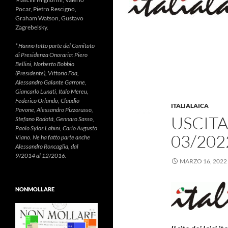
Pocar, Pietro Rescigno,
Graham Watson, Gustavo
Zagrebelsky.
* Hanno fatto parte del Comitato
di Presidenza Onoraria: Piero
Bellini, Norberto Bobbio
(Presidente), Vittorio Foa,
Alessandro Galante Garrone,
Giancarlo Lunati, Italo Mereu,
Federico Orlando, Claudio
ITALIALAICA
Pavone, Alessandro Pizzorusso,
USCITA
Stefano Rodotà, Gennaro Sasso,
Paolo Sylos Labini, Carlo Augusto
03/202
Viano. Ne ha fatto parte anche
Alessandro Roncaglia, dal
9/2014 al 12/2016.
MARZO 16, 2022
NONMOLLARE