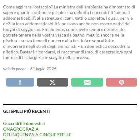
Come aggirare l’ostacolo? La ministra dell’ambiente ha dimostrato di
sapere quanto contino le parole e ha definito i coccodrilli “animali
addomesticabili”, alla stregua di cani, gatti o caprette, i quali, per via
de3lla loro addomesticabilità, possono anche non essere nativi dei
luoghi di soggiorno. Finalmente, come avete sempre desiderato,
potrete tenere nella vostra vasca da bagno, meglio ancora nella
piscina – senza tema di nuocere alla bestiola e soprattutto
d’incorrere negli strali degli animalisti – un domestico coccodrillo
nilotico. Basterà ricordarsi, ci raccomandiamo, di carezzarlo/a ogni
tanto e di lisciargli/le le scaglie della corazza.
valerio pocar – 31 luglio 2026
GLI SPILLI PIÙ RECENTI
Coccodrilli domestici
ONAGROCRAZIA
DELINQUENZA A CINQUE STELLE