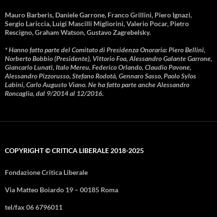
Mauro Barberis, Daniele Garrone, Franco Grillini, Piero Ignazi,
Sergio Lariccia, Luigi Mascilli Migliorini, Valerio Pocar, Pietro
Rescigno, Graham Watson, Gustavo Zagrebelsky.
* Hanno fatto parte del Comitato di Presidenza Onoraria: Piero Bellini,
Norberto Bobbio (Presidente), Vittorio Foa, Alessandro Galante Garrone,
Giancarlo Lunati, Italo Mereu, Federico Orlando, Claudio Pavone,
Alessandro Pizzorusso, Stefano Rodotà, Gennaro Sasso, Paolo Sylos
Labini, Carlo Augusto Viano. Ne ha fatto parte anche Alessandro
Roncaglia, dal 9/2014 al 12/2016.
COPYRIGHT © CRITICA LIBERALE 2018-2025
Fondazione Critica Liberale
Via Matteo Boiardo 19 – 00185 Roma
tel/fax 06 6796011