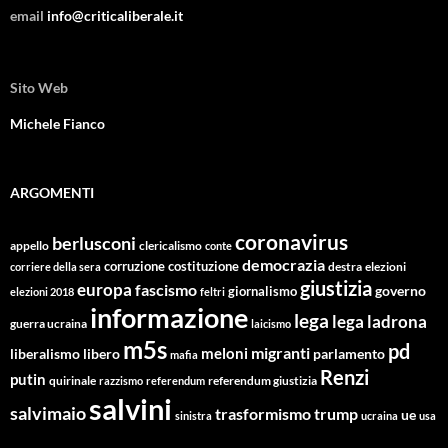
email
info@criticaliberale.it
Sito Web
Michele Fianco
ARGOMENTI
coronavirus
berlusconi
appello
clericalismo
conte
democrazia
corruzione
costituzione
corriere della sera
destra
elezioni
giustizia
europa
fascismo
giornalismo
governo
elezioni 2018
feltri
informazione
lega
lega ladrona
guerra ucraina
laicismo
m5s
pd
migranti
meloni
libero
parlamento
liberalismo
mafia
Renzi
putin
quirinale
referendum giustizia
razzismo
referendum
salvini
salvimaio
trasformismo
trump
ue
sinistra
ucraina
usa