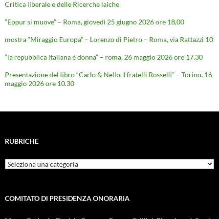
Critica liberale e delle Ricerche laiche
“Eppur si muove” – Roma, giovedì 25 giugno 2026 ore 18,00
mostra “Miraggio Europa” – Lorenzo di Pietro – Roma, via Rattazzi 10
“la repubblica italiana è donna” – roma, 26 maggio 2026 ore 17.30
Presentazione del libro “Carlo & Nello. I fratelli Rosselli” – Torino, 16
maggio 2026 ore 10.30
RUBRICHE
Rubriche
COMITATO DI PRESIDENZA ONORARIA