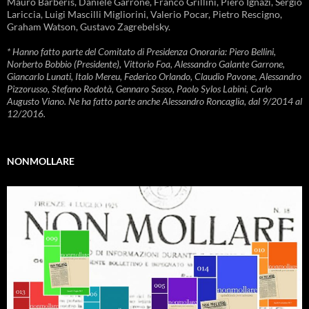
Mauro Barberis, Daniele Garrone, Franco Grillini, Piero Ignazi, Sergio
Lariccia, Luigi Mascilli Migliorini, Valerio Pocar, Pietro Rescigno,
Graham Watson, Gustavo Zagrebelsky.
* Hanno fatto parte del Comitato di Presidenza Onoraria: Piero Bellini,
Norberto Bobbio (Presidente), Vittorio Foa, Alessandro Galante Garrone,
Giancarlo Lunati, Italo Mereu, Federico Orlando, Claudio Pavone, Alessandro
Pizzorusso, Stefano Rodotà, Gennaro Sasso, Paolo Sylos Labini, Carlo
Augusto Viano. Ne ha fatto parte anche Alessandro Roncaglia, dal 9/2014 al
12/2016.
NONMOLLARE