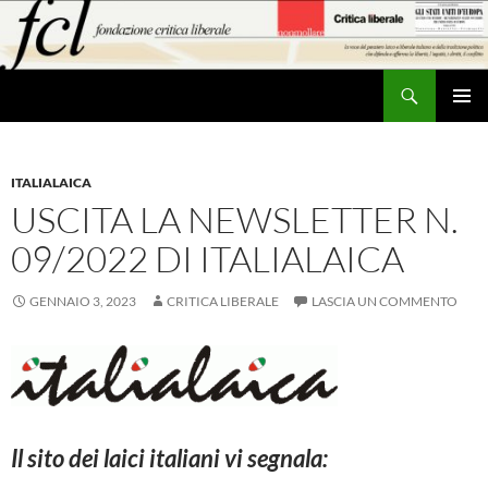
Vai
al
contenuto
Cerca
MENU
PRINCI
ITALIALAICA
USCITA LA NEWSLETTER N.
09/2022 DI ITALIALAICA
GENNAIO 3, 2023
CRITICA LIBERALE
LASCIA UN COMMENTO
Il sito dei laici italiani vi segnala: