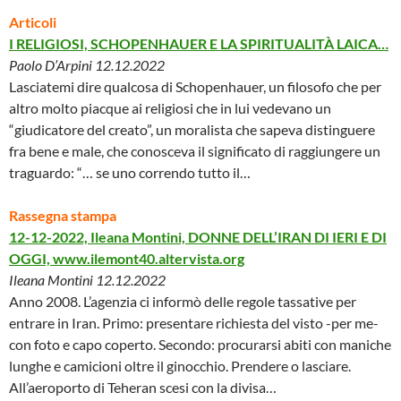
Articoli
I RELIGIOSI, SCHOPENHAUER E LA SPIRITUALITÀ LAICA…
Paolo D’Arpini 12.12.2022
Lasciatemi dire qualcosa di Schopenhauer, un filosofo che per
altro molto piacque ai religiosi che in lui vedevano un
“giudicatore del creato”, un moralista che sapeva distinguere
fra bene e male, che conosceva il significato di raggiungere un
traguardo: “… se uno correndo tutto il…
Rassegna stampa
12-12-2022, Ileana Montini, DONNE DELL’IRAN DI IERI E DI
OGGI, www.ilemont40.altervista.org
Ileana Montini 12.12.2022
Anno 2008. L’agenzia ci informò delle regole tassative per
entrare in Iran. Primo: presentare richiesta del visto -per me-
con foto e capo coperto. Secondo: procurarsi abiti con maniche
lunghe e camicioni oltre il ginocchio. Prendere o lasciare.
All’aeroporto di Teheran scesi con la divisa…