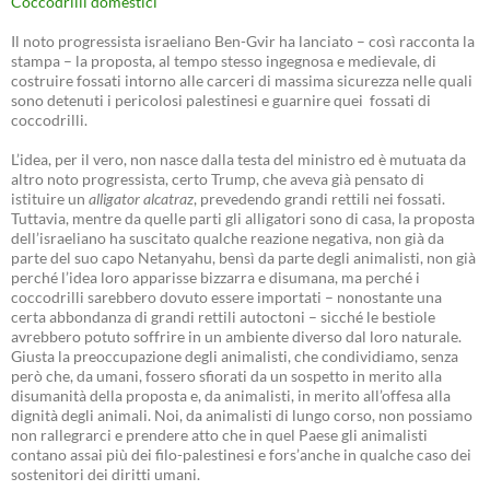
Coccodrilli domestici
Il noto progressista israeliano Ben-Gvir ha lanciato – così racconta la
stampa – la proposta, al tempo stesso ingegnosa e medievale, di
costruire fossati intorno alle carceri di massima sicurezza nelle quali
sono detenuti i pericolosi palestinesi e guarnire quei fossati di
coccodrilli.
L’idea, per il vero, non nasce dalla testa del ministro ed è mutuata da
altro noto progressista, certo Trump, che aveva già pensato di
istituire un
alligator alcatraz
, prevedendo grandi rettili nei fossati.
Tuttavia, mentre da quelle parti gli alligatori sono di casa, la proposta
dell’israeliano ha suscitato qualche reazione negativa, non già da
parte del suo capo Netanyahu, bensì da parte degli animalisti, non già
perché l’idea loro apparisse bizzarra e disumana, ma perché i
coccodrilli sarebbero dovuto essere importati – nonostante una
certa abbondanza di grandi rettili autoctoni – sicché le bestiole
avrebbero potuto soffrire in un ambiente diverso dal loro naturale.
Giusta la preoccupazione degli animalisti, che condividiamo, senza
però che, da umani, fossero sfiorati da un sospetto in merito alla
disumanità della proposta e, da animalisti, in merito all’offesa alla
dignità degli animali. Noi, da animalisti di lungo corso, non possiamo
non rallegrarci e prendere atto che in quel Paese gli animalisti
contano assai più dei filo-palestinesi e fors’anche in qualche caso dei
sostenitori dei diritti umani.