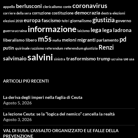
coronavirus
berlusconi
appello
clericalismo
conte
democrazia
corruzione
costituzione
corriere della sera
destra
elezioni
giustizia
europa
fascismo
giornalismo
governo
elezioni 2018
feltri
informazione
lega
lega ladrona
guerra ucraina
laicismo
m5s
pd
migranti
meloni
libero
parlamento
liberalismo
mafia
Renzi
putin
quirinale
referendum giustizia
razzismo
referendum
salvini
salvimaio
trasformismo
trump
ue
sinistra
ucraina
usa
ARTICOLI PIÙ RECENTI
La deriva degli imperi nella faglia di Ceuta
Agosto 5, 2026
La lezione Ceuta: se la “logica del nemico” cancella la realtà
Agosto 3, 2026
VAL DI SUSA: L’ASSALTO ORGANIZZATO E LE FALLE DELLA
PREVENZIONE