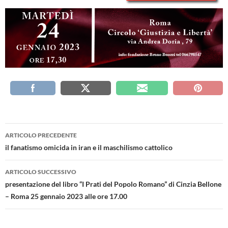
Navigazione
ARTICOLO PRECEDENTE
articolo
il fanatismo omicida in iran e il maschilismo cattolico
ARTICOLO SUCCESSIVO
presentazione del libro “I Prati del Popolo Romano” di Cinzia Bellone
– Roma 25 gennaio 2023 alle ore 17.00