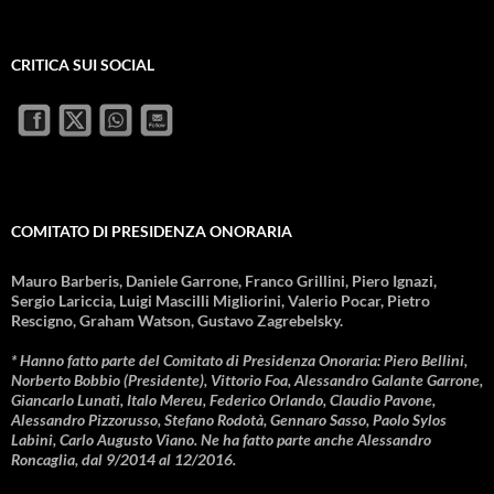
CRITICA SUI SOCIAL
COMITATO DI PRESIDENZA ONORARIA
Mauro Barberis, Daniele Garrone, Franco Grillini, Piero Ignazi,
Sergio Lariccia, Luigi Mascilli Migliorini, Valerio Pocar, Pietro
Rescigno, Graham Watson, Gustavo Zagrebelsky.
* Hanno fatto parte del Comitato di Presidenza Onoraria: Piero Bellini,
Norberto Bobbio (Presidente), Vittorio Foa, Alessandro Galante Garrone,
Giancarlo Lunati, Italo Mereu, Federico Orlando, Claudio Pavone,
Alessandro Pizzorusso, Stefano Rodotà, Gennaro Sasso, Paolo Sylos
Labini, Carlo Augusto Viano. Ne ha fatto parte anche Alessandro
Roncaglia, dal 9/2014 al 12/2016.