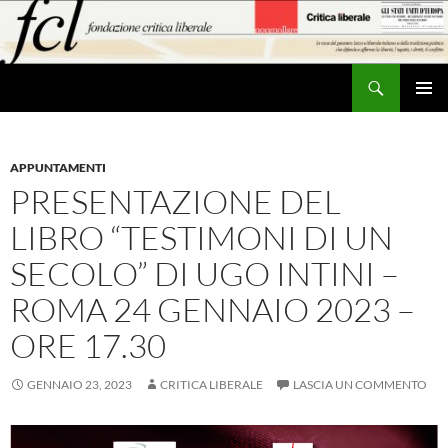
Vai
al
contenuto
Cerca
MENU
PRINCI
APPUNTAMENTI
PRESENTAZIONE DEL
LIBRO “TESTIMONI DI UN
SECOLO” DI UGO INTINI –
ROMA 24 GENNAIO 2023 –
ORE 17.30
GENNAIO 23, 2023
CRITICA LIBERALE
LASCIA UN COMMENTO