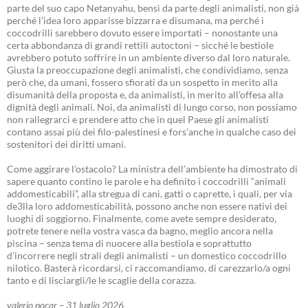
parte del suo capo Netanyahu, bensì da parte degli animalisti, non già
perché l’idea loro apparisse bizzarra e disumana, ma perché i
coccodrilli sarebbero dovuto essere importati – nonostante una
certa abbondanza di grandi rettili autoctoni – sicché le bestiole
avrebbero potuto soffrire in un ambiente diverso dal loro naturale.
Giusta la preoccupazione degli animalisti, che condividiamo, senza
però che, da umani, fossero sfiorati da un sospetto in merito alla
disumanità della proposta e, da animalisti, in merito all’offesa alla
dignità degli animali. Noi, da animalisti di lungo corso, non possiamo
non rallegrarci e prendere atto che in quel Paese gli animalisti
contano assai più dei filo-palestinesi e fors’anche in qualche caso dei
sostenitori dei diritti umani.
Come aggirare l’ostacolo? La ministra dell’ambiente ha dimostrato di
sapere quanto contino le parole e ha definito i coccodrilli “animali
addomesticabili”, alla stregua di cani, gatti o caprette, i quali, per via
de3lla loro addomesticabilità, possono anche non essere nativi dei
luoghi di soggiorno. Finalmente, come avete sempre desiderato,
potrete tenere nella vostra vasca da bagno, meglio ancora nella
piscina – senza tema di nuocere alla bestiola e soprattutto
d’incorrere negli strali degli animalisti – un domestico coccodrillo
nilotico. Basterà ricordarsi, ci raccomandiamo, di carezzarlo/a ogni
tanto e di lisciargli/le le scaglie della corazza.
valerio pocar – 31 luglio 2026