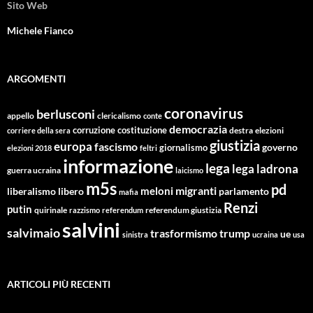
Sito Web
Michele Fianco
ARGOMENTI
coronavirus
berlusconi
appello
clericalismo
conte
democrazia
corruzione
costituzione
corriere della sera
destra
elezioni
giustizia
europa
fascismo
giornalismo
governo
elezioni 2018
feltri
informazione
lega
lega ladrona
guerra ucraina
laicismo
m5s
pd
migranti
meloni
libero
parlamento
liberalismo
mafia
Renzi
putin
quirinale
referendum giustizia
razzismo
referendum
salvini
salvimaio
trasformismo
trump
ue
sinistra
ucraina
usa
ARTICOLI PIÙ RECENTI