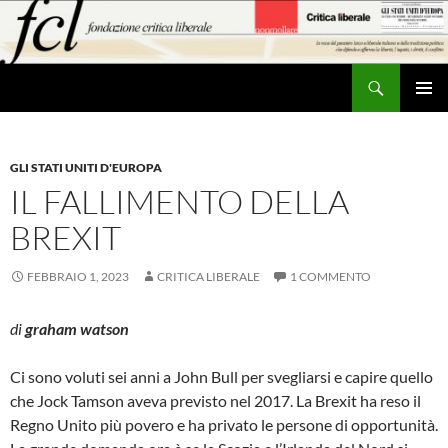
Vai
al
contenuto
Cerca
MENU
PRINCI
GLI STATI UNITI D'EUROPA
IL FALLIMENTO DELLA
BREXIT
FEBBRAIO 1, 2023
CRITICA LIBERALE
1 COMMENTO
di
graham watson
Ci sono voluti sei anni a John Bull per svegliarsi e capire quello
che Jock Tamson aveva previsto nel 2017. La Brexit ha reso il
Regno Unito più povero e ha privato le persone di opportunità.