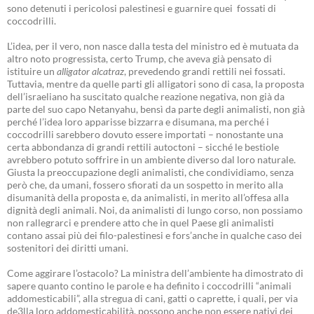
sono detenuti i pericolosi palestinesi e guarnire quei fossati di
coccodrilli.
L’idea, per il vero, non nasce dalla testa del ministro ed è mutuata da
altro noto progressista, certo Trump, che aveva già pensato di
istituire un
alligator alcatraz
, prevedendo grandi rettili nei fossati.
Tuttavia, mentre da quelle parti gli alligatori sono di casa, la proposta
dell’israeliano ha suscitato qualche reazione negativa, non già da
parte del suo capo Netanyahu, bensì da parte degli animalisti, non già
perché l’idea loro apparisse bizzarra e disumana, ma perché i
coccodrilli sarebbero dovuto essere importati – nonostante una
certa abbondanza di grandi rettili autoctoni – sicché le bestiole
avrebbero potuto soffrire in un ambiente diverso dal loro naturale.
Giusta la preoccupazione degli animalisti, che condividiamo, senza
però che, da umani, fossero sfiorati da un sospetto in merito alla
disumanità della proposta e, da animalisti, in merito all’offesa alla
dignità degli animali. Noi, da animalisti di lungo corso, non possiamo
non rallegrarci e prendere atto che in quel Paese gli animalisti
contano assai più dei filo-palestinesi e fors’anche in qualche caso dei
sostenitori dei diritti umani.
Come aggirare l’ostacolo? La ministra dell’ambiente ha dimostrato di
sapere quanto contino le parole e ha definito i coccodrilli “animali
addomesticabili”, alla stregua di cani, gatti o caprette, i quali, per via
de3lla loro addomesticabilità, possono anche non essere nativi dei