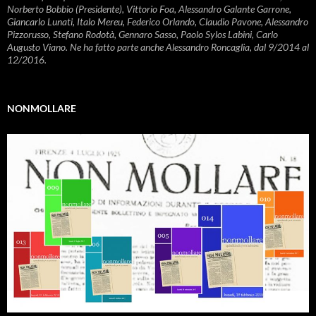
Norberto Bobbio (Presidente), Vittorio Foa, Alessandro Galante Garrone,
Giancarlo Lunati, Italo Mereu, Federico Orlando, Claudio Pavone, Alessandro
Pizzorusso, Stefano Rodotà, Gennaro Sasso, Paolo Sylos Labini, Carlo
Augusto Viano. Ne ha fatto parte anche Alessandro Roncaglia, dal 9/2014 al
12/2016.
NONMOLLARE