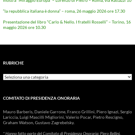
mostra “Miraggio Europa” – Lorenzo di Pietro – Roma, via Rattazzi 10
“la repubblica italiana è donna” – roma, 26 maggio 2026 ore 17.30
Presentazione del libro “Carlo & Nello. I fratelli Rosselli” – Torino, 16
maggio 2026 ore 10.30
RUBRICHE
Rubriche
COMITATO DI PRESIDENZA ONORARIA
Mauro Barberis, Daniele Garrone, Franco Grillini, Piero Ignazi, Sergio
Lariccia, Luigi Mascilli Migliorini, Valerio Pocar, Pietro Rescigno,
Graham Watson, Gustavo Zagrebelsky.
* Hanno fatto parte del Comitato di Presidenza Onoraria: Piero Bellini,