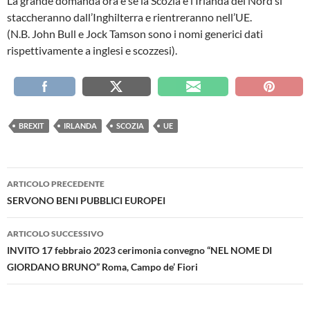
La grande domanda ora è se la Scozia e l’Irlanda del Nord si
staccheranno dall’Inghilterra e rientreranno nell’UE.
(N.B. John Bull e Jock Tamson sono i nomi generici dati
rispettivamente a inglesi e scozzesi).
BREXIT
IRLANDA
SCOZIA
UE
Navigazione
ARTICOLO PRECEDENTE
articolo
SERVONO BENI PUBBLICI EUROPEI
ARTICOLO SUCCESSIVO
INVITO 17 febbraio 2023 cerimonia convegno “NEL NOME DI
GIORDANO BRUNO” Roma, Campo de’ Fiori