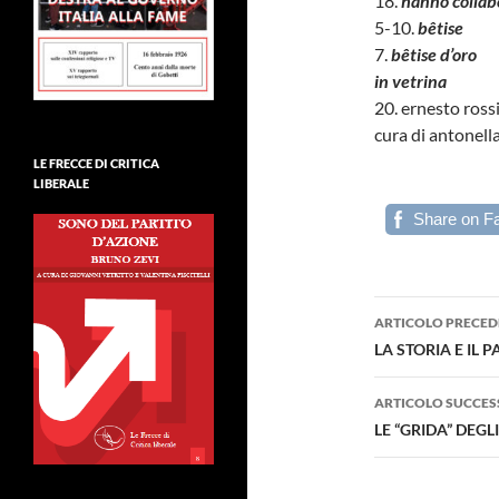
18.
hanno collab
5-10.
bêtise
7.
b
êtise d’oro
in vetrina
20. ernesto rossi
cura di antonell
LE FRECCE DI CRITICA
LIBERALE
Share on F
Navigazi
ARTICOLO PRECED
articolo
LA STORIA E IL 
ARTICOLO SUCCES
LE “GRIDA” DEGLI