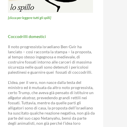
[clicca per leggere tutti gli spilli]
Coccodrilli domestici
Il noto progressista israeliano Ben-Gvir ha
lanciato – così racconta la stampa – la proposta,
al tempo stesso ingegnosa e medievale, di
costruire fossati intorno alle carceri di massima
sicurezza nelle quali sono detenuti i pericolosi
palestinesi e guarnire quei fossati di coccodrilli.
L’idea, per il vero, non nasce dalla testa del
ministro ed è mutuata da altro noto progressista,
certo Trump, che aveva già pensato di istituire un
alligator alcatraz
, prevedendo grandi rettili nei
fossati. Tuttavia, mentre da quelle parti gli
alligatori sono di casa, la proposta dell’israeliano
ha suscitato qualche reazione negativa, non già da
parte del suo capo Netanyahu, bensì da parte
degli animalisti, non già perché l’idea loro