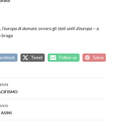
orato
,
l’europa di domani, ovvero gli stati uniti d’europa
– a
a braga
acebook
Tweet
Follow us
Salva
one
ENTE
PACIFISMO
SIVO
 ASINI