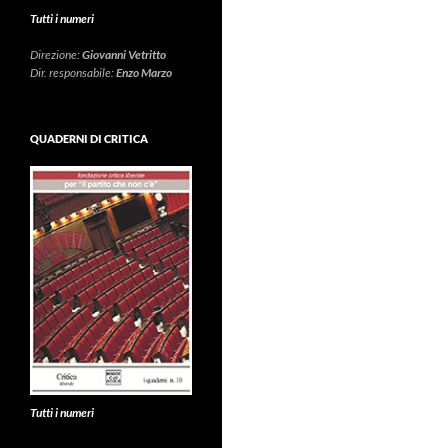
Tutti i numeri
Direzione:
Giovanni Vetritto
Dir. responsabile:
Enzo Marzo
QUADERNI DI CRITICA
Tutti i numeri