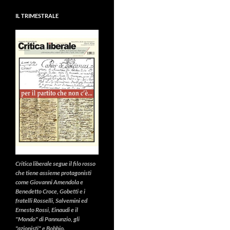
IL TRIMESTRALE
Critica liberale
segue il filo rosso
che tiene assieme protagonisti
come Giovanni Amendola e
Benedetto Croce, Gobetti e i
fratelli Rosselli, Salvemini ed
Ernesto Rossi, Einaudi e il
"Mondo" di Pannunzio, gli
"azionisti" e Bobbio.