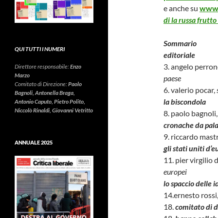
e anche su
www.i
di la russa frutto
Sommario
QUI TUTTI I NUMERI
editoriale
3. angelo perron
Direttore responsabile:
Enzo
Marzo
paese
Comitato di Direzione:
Paolo
6. valerio pocar,
Bagnoli, Antonella Braga,
la biscondola
Antonio Caputo, Pietro Polito,
Niccolò Rinaldi, Giovanni Vetritto
8. paolo bagnoli
cronache da pal
9. riccardo mastr
ANNUALE 2025
gli stati uniti d’
11. pier virgilio 
europei
lo spaccio delle 
14.ernesto rossi
18.
comitato di d