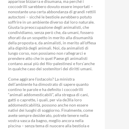
apparisse bizzarra e disumana, ma perché i
coccodrilli sarebbero dovuto essere importati –
nonostante una certa abbondanza di grandi rettili
autoctoni – sicché le bestiole avrebbero potuto
soffrire in un ambiente diverso dal loro naturale.
Giusta la preoccupazione degli animalisti, che
condividiamo, senza però che, da umani, fossero
sfiorati da un sospetto in merito alla disumanità
della proposta e, da animalisti, in merito all’offesa
alla dignità degli animali. Noi, da animalisti di
lungo corso, non possiamo non rallegrarci e
prendere atto che in quel Paese gli animalisti
contano assai più dei filo-palestinesi e fors’anche
in qualche caso dei sostenitori dei diritti umani.
Come aggirare l’ostacolo? La ministra
dell’ambiente ha dimostrato di sapere quanto
contino le parole e ha definito i coccodrilli
“animali addomesticabili”, alla stregua di cani,
gatti o caprette, i quali, per via de3lla loro
addomesticabilità, possono anche non essere
nativi dei luoghi di soggiorno. Finalmente, come
avete sempre desiderato, potrete tenere nella
vostra vasca da bagno, meglio ancora nella
piscina – senza tema di nuocere alla bestiola e