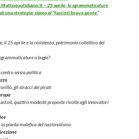
lfattoquotidiano.it –
25 aprile, le sgrammaticature
 di una strategia: siamo al “
fascisti brava gente
”
e,
il 25 aprile e la resistenza, patrimonio collettivo del
sgrammaticature o bugie?
,
centro senza politica
azzo
orillo,
gli stracci dei pirati
europa
dastoli,
quattro modeste proposte rivolte agli innovatori
idee
,
la pianta malefica del nazionalismo
irezione