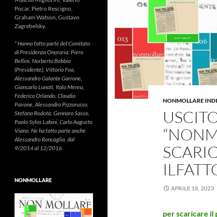
Pocar, Pietro Rescigno,
Graham Watson, Gustavo
Zagrebelsky.
* Hanno fatto parte del Comitato
di Presidenza Onoraria: Piero
Bellini, Norberto Bobbio
(Presidente), Vittorio Foa,
Alessandro Galante Garrone,
Giancarlo Lunati, Italo Mereu,
Federico Orlando, Claudio
NONMOLLARE IND
Pavone, Alessandro Pizzorusso,
USCITO 
Stefano Rodotà, Gennaro Sasso,
Paolo Sylos Labini, Carlo Augusto
“NONM
Viano. Ne ha fatto parte anche
Alessandro Roncaglia, dal
SCARIC
9/2014 al 12/2016.
ILFATT
NONMOLLARE
APRILE 18, 2023
per scaricare i