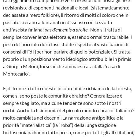
l’atteggiamento compiacente verso le esibizioni nostalgiche e
revisioniste di esponenti nazionali e locali (sistematicamente
declassate a mero folklore), il ritorno di molti di coloro che in
passato si erano allontanati in dissenso con la svolta
antifascista finiana:
pas d’ennemis à droite
. Non si tratta di
semplice convenienza elettorale, essendo ormai trascurabile il
peso del nocciolo duro fascistoide rispetto al vasto bacino di
consensi di FdI (per non parlare di quello potenziale). Si tratta
proprio di un posizionamento ideologico attribuibile in primis
a Giorgia Meloni, forse anche ammaestrata dalla “casa di
Montecarlo”.
E, di fronte a tutto questo incontenibile richiamo della foresta,
come si sono poste le comunità ebraiche? Generalizzare è
sempre sbagliato, ma alcune tendenze sono sotto i nostri
occhi. Anche la fisionomia del piccolo mondo ebraico italiano è
molto cambiata nei decenni. La narrazione antipolitica e la
priorità “materialistica” (la “roba”) della lunga stagione
berlusconiana hanno fatto presa, come per tutti gli altri italiani,