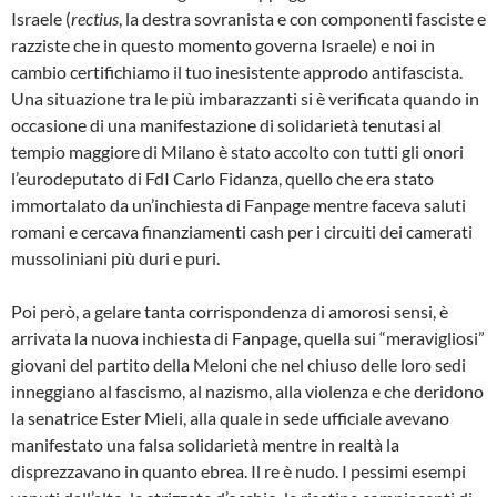
Israele (
rectius
, la destra sovranista e con componenti fasciste e
razziste che in questo momento governa Israele) e noi in
cambio certifichiamo il tuo inesistente approdo antifascista.
Una situazione tra le più imbarazzanti si è verificata quando in
occasione di una manifestazione di solidarietà tenutasi al
tempio maggiore di Milano è stato accolto con tutti gli onori
l’eurodeputato di FdI Carlo Fidanza, quello che era stato
immortalato da un’inchiesta di Fanpage mentre faceva saluti
romani e cercava finanziamenti cash per i circuiti dei camerati
mussoliniani più duri e puri.
Poi però, a gelare tanta corrispondenza di amorosi sensi, è
arrivata la nuova inchiesta di Fanpage, quella sui “meravigliosi”
giovani del partito della Meloni che nel chiuso delle loro sedi
inneggiano al fascismo, al nazismo, alla violenza e che deridono
la senatrice Ester Mieli, alla quale in sede ufficiale avevano
manifestato una falsa solidarietà mentre in realtà la
disprezzavano in quanto ebrea. Il re è nudo. I pessimi esempi