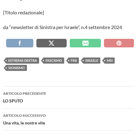
[Titolo redazionale]
da “newsletter di Sinistra per Israele”, n.4 settembre 2024
ESTREMA DESTRA
FASCISMO
FINI
ISRAELE
MSI
SIONISMO
Navigazione
ARTICOLO PRECEDENTE
articolo
LO SPUTO
ARTICOLO SUCCESSIVO
Una vita, le nostre vite