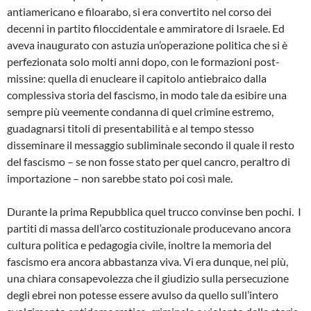
antiamericano e filoarabo, si era convertito nel corso dei
decenni in partito filoccidentale e ammiratore di Israele. Ed
aveva inaugurato con astuzia un’operazione politica che si è
perfezionata solo molti anni dopo, con le formazioni post-
missine: quella di enucleare il capitolo antiebraico dalla
complessiva storia del fascismo, in modo tale da esibire una
sempre più veemente condanna di quel crimine estremo,
guadagnarsi titoli di presentabilità e al tempo stesso
disseminare il messaggio subliminale secondo il quale il resto
del fascismo – se non fosse stato per quel cancro, peraltro di
importazione – non sarebbe stato poi così male.
Durante la prima Repubblica quel trucco convinse ben pochi. I
partiti di massa dell’arco costituzionale producevano ancora
cultura politica e pedagogia civile, inoltre la memoria del
fascismo era ancora abbastanza viva. Vi era dunque, nei più,
una chiara consapevolezza che il giudizio sulla persecuzione
degli ebrei non potesse essere avulso da quello sull’intero