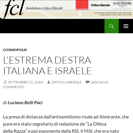
Vai
al
contenuto
Cerca
MENU
PRINCI
COSMOPOLIS
L’ESTREMA DESTRA
ITALIANA E ISRAELE
SETTEMBRE 21, 2024
CRITICA LIBERALE
LASCIA UN
COMMENTO
di
Luciano Belli Paci
La presa di distanza dall’antisemitismo risale ad Almirante, che
pure era stato segretario di redazione de “La Difesa
della Razza” e poi esponente della RSI. Il MSI, che era nato