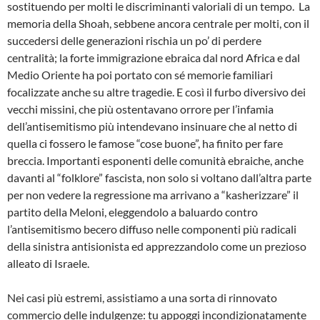
sostituendo per molti le discriminanti valoriali di un tempo. La
memoria della Shoah, sebbene ancora centrale per molti, con il
succedersi delle generazioni rischia un po’ di perdere
centralità; la forte immigrazione ebraica dal nord Africa e dal
Medio Oriente ha poi portato con sé memorie familiari
focalizzate anche su altre tragedie. E così il furbo diversivo dei
vecchi missini, che più ostentavano orrore per l’infamia
dell’antisemitismo più intendevano insinuare che al netto di
quella ci fossero le famose “cose buone”, ha finito per fare
breccia. Importanti esponenti delle comunità ebraiche, anche
davanti al “folklore” fascista, non solo si voltano dall’altra parte
per non vedere la regressione ma arrivano a “kasherizzare” il
partito della Meloni, eleggendolo a baluardo contro
l’antisemitismo becero diffuso nelle componenti più radicali
della sinistra antisionista ed apprezzandolo come un prezioso
alleato di Israele.
Nei casi più estremi, assistiamo a una sorta di rinnovato
commercio delle indulgenze: tu appoggi incondizionatamente