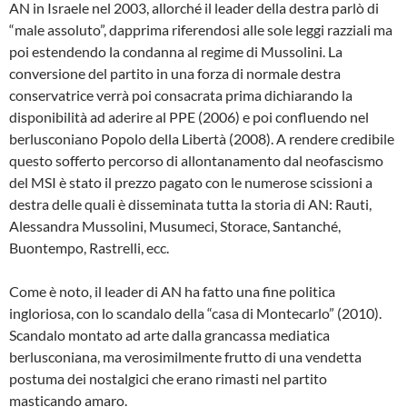
AN in Israele nel 2003, allorché il leader della destra parlò di
“male assoluto”, dapprima riferendosi alle sole leggi razziali ma
poi estendendo la condanna al regime di Mussolini. La
conversione del partito in una forza di normale destra
conservatrice verrà poi consacrata prima dichiarando la
disponibilità ad aderire al PPE (2006) e poi confluendo nel
berlusconiano Popolo della Libertà (2008). A rendere credibile
questo sofferto percorso di allontanamento dal neofascismo
del MSI è stato il prezzo pagato con le numerose scissioni a
destra delle quali è disseminata tutta la storia di AN: Rauti,
Alessandra Mussolini, Musumeci, Storace, Santanché,
Buontempo, Rastrelli, ecc.
Come è noto, il leader di AN ha fatto una fine politica
ingloriosa, con lo scandalo della “casa di Montecarlo” (2010).
Scandalo montato ad arte dalla grancassa mediatica
berlusconiana, ma verosimilmente frutto di una vendetta
postuma dei nostalgici che erano rimasti nel partito
masticando amaro.