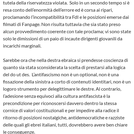
tutela della riservatezza violata. Solo in un secondo tempo si è
resa conto dell’enormità dell’errore ed è corsa ai ripari,
proclamando l’incompatibilità tra FdI e le posizioni emerse dai
filmati di Fanpage. Non risulta tuttavia che sia stato preso
alcun provvedimento coerente con tale proclama; vi sono state
solo le dimissioni di un paio di incaute dirigenti giovanili da
incarichi marginali.
Sarebbe ora che nella destra ebraica si prendesse coscienza di
quanto sia stata sconsiderata la scelta di prestarsi alla logica
del do ut des. L’antifascismo non è un optional, non è una
fissazione della sinistra a corto di contenuti identitari, non è un
logoro strumento per delegittimare le destre. Al contrario,
l’adesione senza equivoci alla cultura antifascista è la
precondizione per riconoscersi davvero dentro la stessa
cornice di valori costituzionali e per impedire alla radice il
ritorno di posizioni nostalgiche, antidemocratiche e razziste
delle quali gli ebrei italiani, tutti, dovrebbero avere ben chiare
le conseguenze.