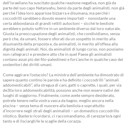
dell’israeliano ha suscitato qualche reazione negativa, non già da
parte del suo capo Netanyahu, bensì da parte degli animalisti, non già
perché l’idea loro apparisse bizzarra e disumana, ma perché i
coccodrilli sarebbero dovuto essere importati – nonostante una
certa abbondanza di grandi rettili autoctoni – sicché le bestiole
avrebbero potuto soffrire in un ambiente diverso dal loro naturale.
Giusta la preoccupazione degli animalisti, che condividiamo, senza
però che, da umani, fossero sfiorati da un sospetto in merito alla
disumanità della proposta e, da animalisti, in merito all’offesa alla
dignità degli animali. Noi, da animalisti di lungo corso, non possiamo
non rallegrarci e prendere atto che in quel Paese gli animalisti
contano assai più dei filo-palestinesi e fors’anche in qualche caso dei
sostenitori dei diritti umani.
Come aggirare l’ostacolo? La ministra dell’ambiente ha dimostrato di
sapere quanto contino le parole e ha definito i coccodrilli “animali
addomesticabili”, alla stregua di cani, gatti o caprette, i quali, per via
de3lla loro addomesticabilità, possono anche non essere nativi dei
luoghi di soggiorno. Finalmente, come avete sempre desiderato,
potrete tenere nella vostra vasca da bagno, meglio ancora nella
piscina – senza tema di nuocere alla bestiola e soprattutto
d’incorrere negli strali degli animalisti – un domestico coccodrillo
nilotico. Basterà ricordarsi, ci raccomandiamo, di carezzarlo/a ogni
tanto e di lisciargli/le le scaglie della corazza.