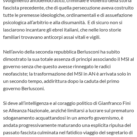
svolgimento antidemocratico, criminale e violento della storia
fascista precedente, che di quella persecuzione aveva costruito
tutte le premesse ideologiche, ordinamentali e di assuefazione
psicologica all’arbitrio e alla disumanità. E di sicuro non si
lasciarono incantare gli ebrei italiani, che nelle loro storie
familiari trovavano anticorpi assai vitali e vigili.
Nell’avvio della seconda repubblica Berlusconi ha subito
dimostrato la sua totale assenza di principi associando il MSI al
governo senza che questo avesse rinnegato le radici
neofasciste; la trasformazione del MSI in AN è arrivata solo in
un secondo tempo, addirittura dopo la caduta del primo
governo Berlusconi.
Si deve all’intelligenza e al coraggio politico di Gianfranco Fini
se Alleanza Nazionale, anziché limitarsi a lucrare sul prematuro
sdoganamento acquattandosi in un amorfo governismo, è
andata progressivamente maturando una esplicita ripulsa del
passato fascista culminata nel fatidico viaggio del segretario di