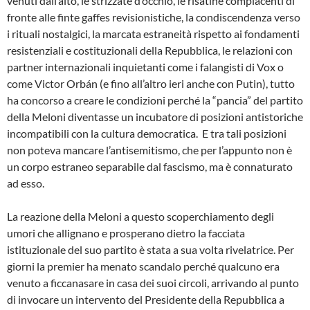
venuti dall’alto, le strizzate d’occhio, le risatine compiacenti di
fronte alle finte gaffes revisionistiche, la condiscendenza verso
i rituali nostalgici, la marcata estraneità rispetto ai fondamenti
resistenziali e costituzionali della Repubblica, le relazioni con
partner internazionali inquietanti come i falangisti di Vox o
come Victor Orbán (e fino all’altro ieri anche con Putin), tutto
ha concorso a creare le condizioni perché la “pancia” del partito
della Meloni diventasse un incubatore di posizioni antistoriche
incompatibili con la cultura democratica. E tra tali posizioni
non poteva mancare l’antisemitismo, che per l’appunto non è
un corpo estraneo separabile dal fascismo, ma è connaturato
ad esso.
La reazione della Meloni a questo scoperchiamento degli
umori che allignano e prosperano dietro la facciata
istituzionale del suo partito è stata a sua volta rivelatrice. Per
giorni la premier ha menato scandalo perché qualcuno era
venuto a ficcanasare in casa dei suoi circoli, arrivando al punto
di invocare un intervento del Presidente della Repubblica a