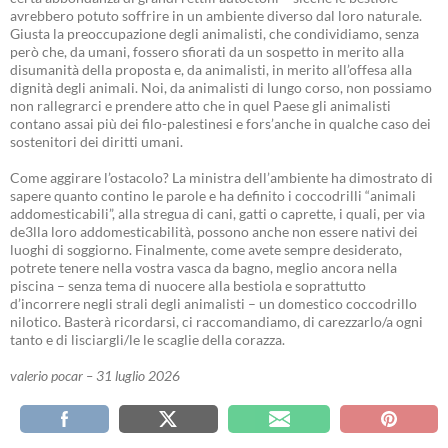
avrebbero potuto soffrire in un ambiente diverso dal loro naturale.
Giusta la preoccupazione degli animalisti, che condividiamo, senza
però che, da umani, fossero sfiorati da un sospetto in merito alla
disumanità della proposta e, da animalisti, in merito all’offesa alla
dignità degli animali. Noi, da animalisti di lungo corso, non possiamo
non rallegrarci e prendere atto che in quel Paese gli animalisti
contano assai più dei filo-palestinesi e fors’anche in qualche caso dei
sostenitori dei diritti umani.
Come aggirare l’ostacolo? La ministra dell’ambiente ha dimostrato di
sapere quanto contino le parole e ha definito i coccodrilli “animali
addomesticabili”, alla stregua di cani, gatti o caprette, i quali, per via
de3lla loro addomesticabilità, possono anche non essere nativi dei
luoghi di soggiorno. Finalmente, come avete sempre desiderato,
potrete tenere nella vostra vasca da bagno, meglio ancora nella
piscina – senza tema di nuocere alla bestiola e soprattutto
d’incorrere negli strali degli animalisti – un domestico coccodrillo
nilotico. Basterà ricordarsi, ci raccomandiamo, di carezzarlo/a ogni
tanto e di lisciargli/le le scaglie della corazza.
valerio pocar – 31 luglio 2026