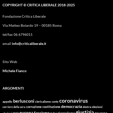
COPYRIGHT © CRITICA LIBERALE 2018-2025
Fondazione Critica Liberale
Via Matteo Boiardo 19 – 00185 Roma
tel/fax 06 6796011
email
info@criticaliberale.it
Sito Web
Michele Fianco
ARGOMENTI
coronavirus
berlusconi
appello
clericalismo
conte
democrazia
corruzione
costituzione
corriere della sera
destra
elezioni
giustizia
europa
fascismo
giornalismo
governo