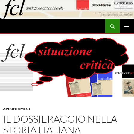
Vai
al
contenuto
Cerca
MENU
PRINCI
APPUNTAMENTI
IL DOSSIERAGGIO NELLA
STORIA ITALIANA