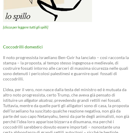
[clicca per leggere tutti gli spilli]
Coccodrilli domestici
Il noto progressista israeliano Ben-Gvir ha lanciato – così racconta la
stampa – la proposta, al tempo stesso ingegnosa e medievale, di
costruire fossati intorno alle carceri di massima sicurezza nelle quali
sono detenuti i pericolosi palestinesi e guarnire quei fossati di
coccodrilli.
L’idea, per il vero, non nasce dalla testa del ministro ed è mutuata da
altro noto progressista, certo Trump, che aveva già pensato di
istituire un
alligator alcatraz
, prevedendo grandi rettili nei fossati.
Tuttavia, mentre da quelle parti gli alligatori sono di casa, la proposta
dell’israeliano ha suscitato qualche reazione negativa, non già da
parte del suo capo Netanyahu, bensì da parte degli animalisti, non già
perché l’idea loro apparisse bizzarra e disumana, ma perché i
coccodrilli sarebbero dovuto essere importati – nonostante una
certa abbondanza di grandi rettili autoctoni – sicché le bestiole