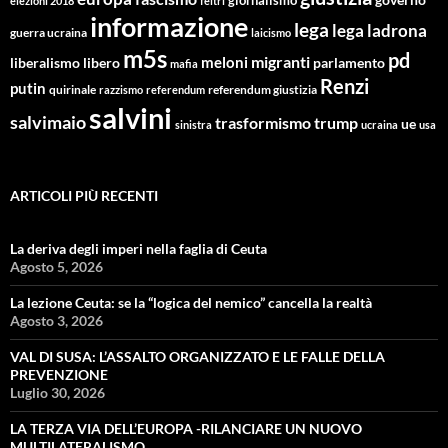
elezioni 2018
feltri
informazione
lega
lega ladrona
guerra ucraina
laicismo
m5s
pd
migranti
meloni
libero
parlamento
liberalismo
mafia
Renzi
putin
quirinale
referendum giustizia
razzismo
referendum
salvini
salvimaio
trasformismo
trump
ue
sinistra
ucraina
usa
ARTICOLI PIÙ RECENTI
La deriva degli imperi nella faglia di Ceuta
Agosto 5, 2026
La lezione Ceuta: se la “logica del nemico” cancella la realtà
Agosto 3, 2026
VAL DI SUSA: L’ASSALTO ORGANIZZATO E LE FALLE DELLA
PREVENZIONE
Luglio 30, 2026
LA TERZA VIA DELL’EUROPA -RILANCIARE UN NUOVO
MULTILATERALISMO