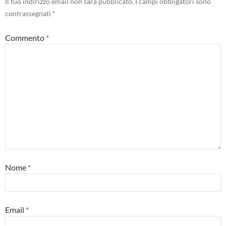
Il tuo indirizzo email non sarà pubblicato.
I campi obbligatori sono
contrassegnati
*
Commento
*
Nome
*
Email
*