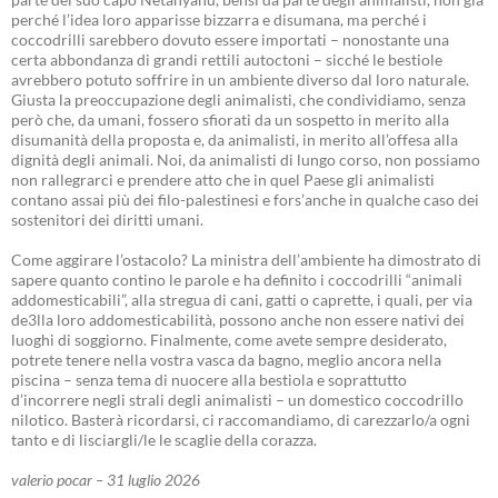
perché l’idea loro apparisse bizzarra e disumana, ma perché i
coccodrilli sarebbero dovuto essere importati – nonostante una
certa abbondanza di grandi rettili autoctoni – sicché le bestiole
avrebbero potuto soffrire in un ambiente diverso dal loro naturale.
Giusta la preoccupazione degli animalisti, che condividiamo, senza
però che, da umani, fossero sfiorati da un sospetto in merito alla
disumanità della proposta e, da animalisti, in merito all’offesa alla
dignità degli animali. Noi, da animalisti di lungo corso, non possiamo
non rallegrarci e prendere atto che in quel Paese gli animalisti
contano assai più dei filo-palestinesi e fors’anche in qualche caso dei
sostenitori dei diritti umani.
Come aggirare l’ostacolo? La ministra dell’ambiente ha dimostrato di
sapere quanto contino le parole e ha definito i coccodrilli “animali
addomesticabili”, alla stregua di cani, gatti o caprette, i quali, per via
de3lla loro addomesticabilità, possono anche non essere nativi dei
luoghi di soggiorno. Finalmente, come avete sempre desiderato,
potrete tenere nella vostra vasca da bagno, meglio ancora nella
piscina – senza tema di nuocere alla bestiola e soprattutto
d’incorrere negli strali degli animalisti – un domestico coccodrillo
nilotico. Basterà ricordarsi, ci raccomandiamo, di carezzarlo/a ogni
tanto e di lisciargli/le le scaglie della corazza.
valerio pocar – 31 luglio 2026