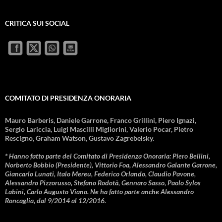
CRITICA SUI SOCIAL
COMITATO DI PRESIDENZA ONORARIA
Mauro Barberis, Daniele Garrone, Franco Grillini, Piero Ignazi,
Sergio Lariccia, Luigi Mascilli Migliorini, Valerio Pocar, Pietro
Rescigno, Graham Watson, Gustavo Zagrebelsky.
* Hanno fatto parte del Comitato di Presidenza Onoraria: Piero Bellini,
Norberto Bobbio (Presidente), Vittorio Foa, Alessandro Galante Garrone,
Giancarlo Lunati, Italo Mereu, Federico Orlando, Claudio Pavone,
Alessandro Pizzorusso, Stefano Rodotà, Gennaro Sasso, Paolo Sylos
Labini, Carlo Augusto Viano. Ne ha fatto parte anche Alessandro
Roncaglia, dal 9/2014 al 12/2016.