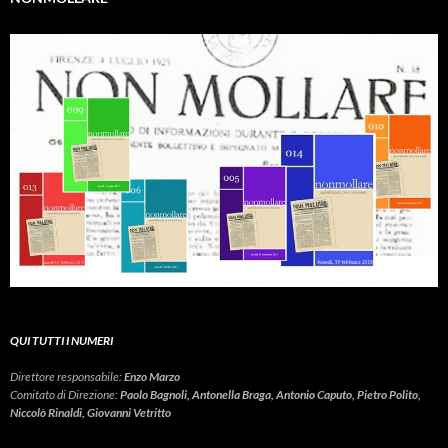
QUI TUTTI I NUMERI
Direttore responsabile:
Enzo Marzo
Comitato di Direzione:
Paolo Bagnoli, Antonella Braga, Antonio Caputo, Pietro Polito,
Niccolò Rinaldi, Giovanni Vetritto