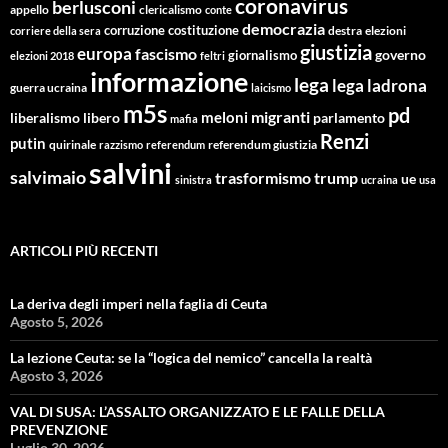
coronavirus
berlusconi
appello
clericalismo
conte
democrazia
corruzione
costituzione
corriere della sera
destra
elezioni
giustizia
europa
fascismo
giornalismo
governo
elezioni 2018
feltri
informazione
lega
lega ladrona
guerra ucraina
laicismo
m5s
pd
migranti
meloni
libero
parlamento
liberalismo
mafia
Renzi
putin
quirinale
referendum giustizia
razzismo
referendum
salvini
salvimaio
trasformismo
trump
ue
sinistra
ucraina
usa
ARTICOLI PIÙ RECENTI
La deriva degli imperi nella faglia di Ceuta
Agosto 5, 2026
La lezione Ceuta: se la “logica del nemico” cancella la realtà
Agosto 3, 2026
VAL DI SUSA: L’ASSALTO ORGANIZZATO E LE FALLE DELLA
PREVENZIONE
Luglio 30, 2026