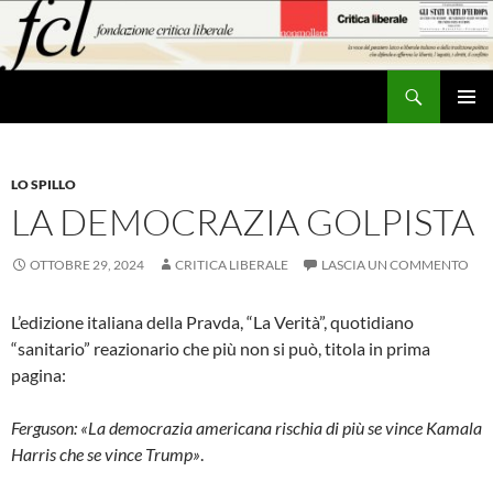
Vai
al
contenuto
Cerca
MENU
PRINCI
LO SPILLO
LA DEMOCRAZIA GOLPISTA
OTTOBRE 29, 2024
CRITICA LIBERALE
LASCIA UN COMMENTO
L’edizione italiana della Pravda, “La Verità”, quotidiano
“sanitario” reazionario che più non si può, titola in prima
pagina:
Ferguson: «La democrazia americana rischia di più se vince Kamala
Harris che se vince Trump»
.