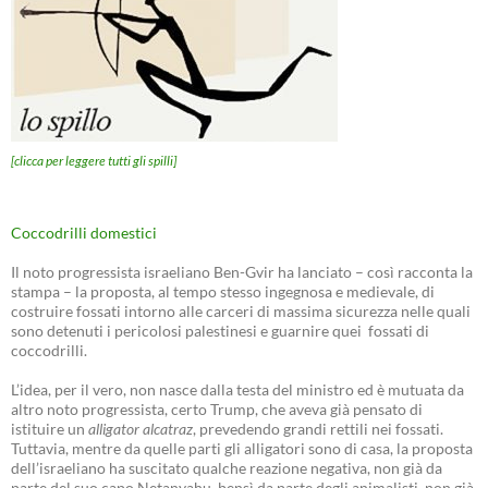
[clicca per leggere tutti gli spilli]
Coccodrilli domestici
Il noto progressista israeliano Ben-Gvir ha lanciato – così racconta la
stampa – la proposta, al tempo stesso ingegnosa e medievale, di
costruire fossati intorno alle carceri di massima sicurezza nelle quali
sono detenuti i pericolosi palestinesi e guarnire quei fossati di
coccodrilli.
L’idea, per il vero, non nasce dalla testa del ministro ed è mutuata da
altro noto progressista, certo Trump, che aveva già pensato di
istituire un
alligator alcatraz
, prevedendo grandi rettili nei fossati.
Tuttavia, mentre da quelle parti gli alligatori sono di casa, la proposta
dell’israeliano ha suscitato qualche reazione negativa, non già da
parte del suo capo Netanyahu, bensì da parte degli animalisti, non già