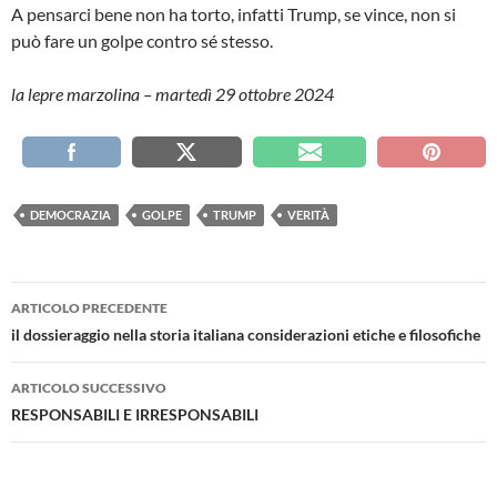
A pensarci bene non ha torto, infatti Trump, se vince, non si
può fare un golpe contro sé stesso.
la lepre marzolina – martedì 29 ottobre 2024
DEMOCRAZIA
GOLPE
TRUMP
VERITÀ
Navigazione
ARTICOLO PRECEDENTE
articolo
il dossieraggio nella storia italiana considerazioni etiche e filosofiche
ARTICOLO SUCCESSIVO
RESPONSABILI E IRRESPONSABILI