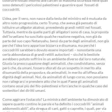
costruire fossati intorno alle carceri di massima sicurezza nelle quali
sono detenuti i pericolosi palestinesi e guarnire quei fossati di
coccodrilli.
L’idea, per il vero, non nasce dalla testa del ministro ed è mutuata da
altro noto progressista, certo Trump, che aveva già pensato di
istituire un
alligator alcatraz
, prevedendo grandi rettili nei fossati.
Tuttavia, mentre da quelle parti gli alligatori sono di casa, la proposta
dell’israeliano ha suscitato qualche reazione negativa, non già da
parte del suo capo Netanyahu, bensì da parte degli animalisti, non già
perché l’idea loro apparisse bizzarra e disumana, ma perché i
coccodrilli sarebbero dovuto essere importati – nonostante una
certa abbondanza di grandi rettili autoctoni – sicché le bestiole
avrebbero potuto soffrire in un ambiente diverso dal loro naturale.
Giusta la preoccupazione degli animalisti, che condividiamo, senza
però che, da umani, fossero sfiorati da un sospetto in merito alla
disumanità della proposta e, da animalisti, in merito all’offesa alla
dignità degli animali. Noi, da animalisti di lungo corso, non possiamo
non rallegrarci e prendere atto che in quel Paese gli animalisti
contano assai più dei filo-palestinesi e fors’anche in qualche caso dei
sostenitori dei diritti umani.
Come aggirare l’ostacolo? La ministra dell’ambiente ha dimostrato di
sapere quanto contino le parole e ha definito i coccodrilli “animali
addomesticabili”, alla stregua di cani, gatti o caprette, i quali, per via