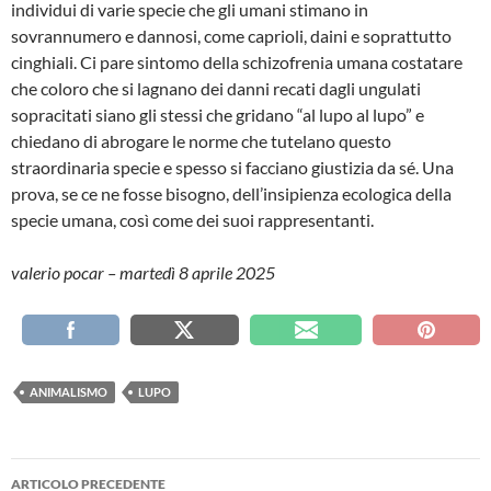
individui di varie specie che gli umani stimano in
sovrannumero e dannosi, come caprioli, daini e soprattutto
cinghiali. Ci pare sintomo della schizofrenia umana costatare
che coloro che si lagnano dei danni recati dagli ungulati
sopracitati siano gli stessi che gridano “al lupo al lupo” e
chiedano di abrogare le norme che tutelano questo
straordinaria specie e spesso si facciano giustizia da sé. Una
prova, se ce ne fosse bisogno, dell’insipienza ecologica della
specie umana, così come dei suoi rappresentanti.
valerio pocar – martedì 8 aprile 2025
ANIMALISMO
LUPO
Navigazione
ARTICOLO PRECEDENTE