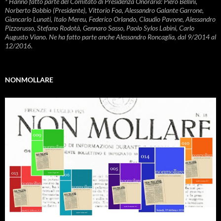
* Hanno fatto parte del Comitato di Presidenza Onoraria: Piero Bellini,
Norberto Bobbio (Presidente), Vittorio Foa, Alessandro Galante Garrone,
Giancarlo Lunati, Italo Mereu, Federico Orlando, Claudio Pavone, Alessandro
Pizzorusso, Stefano Rodotà, Gennaro Sasso, Paolo Sylos Labini, Carlo
Augusto Viano. Ne ha fatto parte anche Alessandro Roncaglia, dal 9/2014 al
12/2016.
NONMOLLARE