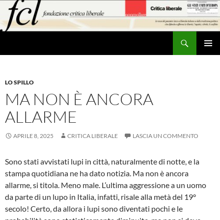
Vai
al
contenuto
Cerca
MENU
PRINCI
LO SPILLO
MA NON È ANCORA
ALLARME
APRILE 8, 2025
CRITICA LIBERALE
LASCIA UN COMMENTO
Sono stati avvistati lupi in città, naturalmente di notte, e la
stampa quotidiana ne ha dato notizia. Ma non è ancora
allarme, si titola. Meno male. L’ultima aggressione a un uomo
da parte di un lupo in Italia, infatti, risale alla metà del 19°
secolo! Certo, da allora i lupi sono diventati pochi e le