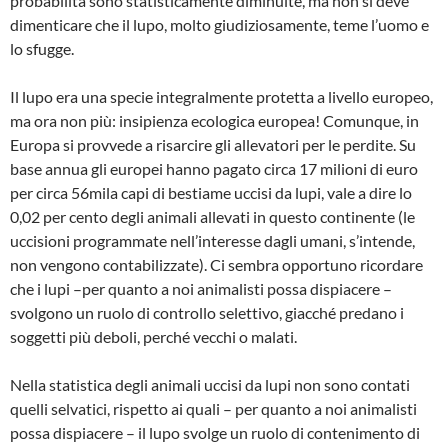
probabilità sono statisticamente diminuite, ma non si deve
dimenticare che il lupo, molto giudiziosamente, teme l’uomo e
lo sfugge.
Il lupo era una specie integralmente protetta a livello europeo,
ma ora non più: insipienza ecologica europea! Comunque, in
Europa si provvede a risarcire gli allevatori per le perdite. Su
base annua gli europei hanno pagato circa 17 milioni di euro
per circa 56mila capi di bestiame uccisi da lupi, vale a dire lo
0,02 per cento degli animali allevati in questo continente (le
uccisioni programmate nell’interesse dagli umani, s’intende,
non vengono contabilizzate). Ci sembra opportuno ricordare
che i lupi –per quanto a noi animalisti possa dispiacere –
svolgono un ruolo di controllo selettivo, giacché predano i
soggetti più deboli, perché vecchi o malati.
Nella statistica degli animali uccisi da lupi non sono contati
quelli selvatici, rispetto ai quali – per quanto a noi animalisti
possa dispiacere – il lupo svolge un ruolo di contenimento di