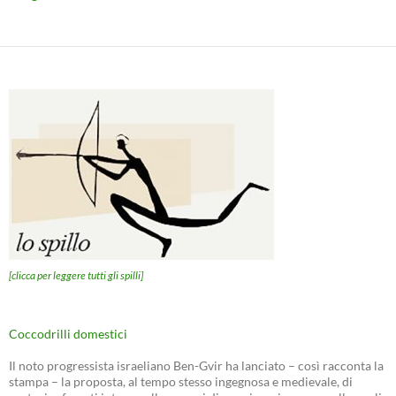
[clicca per leggere tutti gli spilli]
Coccodrilli domestici
Il noto progressista israeliano Ben-Gvir ha lanciato – così racconta la
stampa – la proposta, al tempo stesso ingegnosa e medievale, di