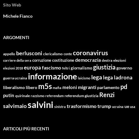
Sito Web
Michele Fianco
ARGOMENTI
coronavirus
berlusconi
appello
clericalismo
conte
democrazia
corruzione
costituzione
corriere della sera
destra
elezioni
giustizia
europa
fascismo
giornalismo
governo
elezioni 2018
feltri
informazione
lega
lega ladrona
guerra ucraina
laicismo
m5s
pd
migranti
meloni
libero
parlamento
liberalismo
mafia
Renzi
putin
quirinale
referendum giustizia
razzismo
referendum
salvini
salvimaio
trasformismo
trump
ue
sinistra
ucraina
usa
ARTICOLI PIÙ RECENTI