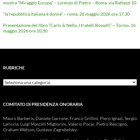
mostra “Miraggio Europa” – Lorenzo di Pietro – Roma, via Rattazzi 10
“la repubblica italiana è donna” – roma, 26 maggio 2026 ore 17.30
Presentazione del libro “Carlo & Nello. I fratelli Rosselli” – Torino, 16
maggio 2026 ore 10.30
RUBRICHE
Rubriche
COMITATO DI PRESIDENZA ONORARIA
Mauro Barberis, Daniele Garrone, Franco Grillini, Piero Ignazi, Sergio
Lariccia, Luigi Mascilli Migliorini, Valerio Pocar, Pietro Rescigno,
Graham Watson, Gustavo Zagrebelsky.