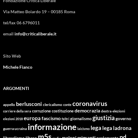
Fondazione Critica Liberale
Via Matteo Boiardo 19 – 00185 Roma
tel/fax 06 6796011
email
info@criticaliberale.it
Sito Web
Michele Fianco
ARGOMENTI
coronavirus
berlusconi
appello
clericalismo
conte
democrazia
corruzione
costituzione
corriere della sera
destra
elezioni
giustizia
europa
fascismo
giornalismo
governo
elezioni 2018
feltri
informazione
lega
lega ladrona
guerra ucraina
laicismo
m5s
pd
migranti
meloni
libero
parlamento