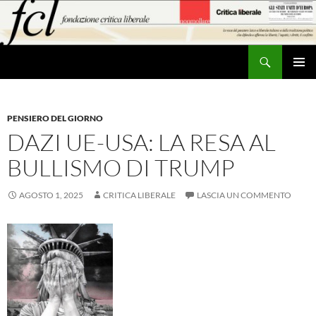
Vai
al
contenuto
Cerca
MENU
PRINCI
PENSIERO DEL GIORNO
DAZI UE-USA: LA RESA AL
BULLISMO DI TRUMP
AGOSTO 1, 2025
CRITICA LIBERALE
LASCIA UN COMMENTO