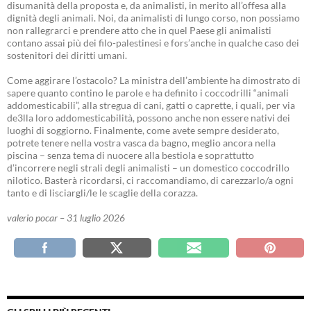
disumanità della proposta e, da animalisti, in merito all’offesa alla
dignità degli animali. Noi, da animalisti di lungo corso, non possiamo
non rallegrarci e prendere atto che in quel Paese gli animalisti
contano assai più dei filo-palestinesi e fors’anche in qualche caso dei
sostenitori dei diritti umani.
Come aggirare l’ostacolo? La ministra dell’ambiente ha dimostrato di
sapere quanto contino le parole e ha definito i coccodrilli “animali
addomesticabili”, alla stregua di cani, gatti o caprette, i quali, per via
de3lla loro addomesticabilità, possono anche non essere nativi dei
luoghi di soggiorno. Finalmente, come avete sempre desiderato,
potrete tenere nella vostra vasca da bagno, meglio ancora nella
piscina – senza tema di nuocere alla bestiola e soprattutto
d’incorrere negli strali degli animalisti – un domestico coccodrillo
nilotico. Basterà ricordarsi, ci raccomandiamo, di carezzarlo/a ogni
tanto e di lisciargli/le le scaglie della corazza.
valerio pocar – 31 luglio 2026