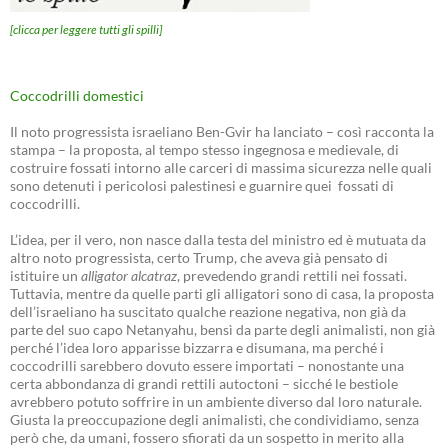
[clicca per leggere tutti gli spilli]
Coccodrilli domestici
Il noto progressista israeliano Ben-Gvir ha lanciato – così racconta la
stampa – la proposta, al tempo stesso ingegnosa e medievale, di
costruire fossati intorno alle carceri di massima sicurezza nelle quali
sono detenuti i pericolosi palestinesi e guarnire quei fossati di
coccodrilli.
L’idea, per il vero, non nasce dalla testa del ministro ed è mutuata da
altro noto progressista, certo Trump, che aveva già pensato di
istituire un
alligator alcatraz
, prevedendo grandi rettili nei fossati.
Tuttavia, mentre da quelle parti gli alligatori sono di casa, la proposta
dell’israeliano ha suscitato qualche reazione negativa, non già da
parte del suo capo Netanyahu, bensì da parte degli animalisti, non già
perché l’idea loro apparisse bizzarra e disumana, ma perché i
coccodrilli sarebbero dovuto essere importati – nonostante una
certa abbondanza di grandi rettili autoctoni – sicché le bestiole
avrebbero potuto soffrire in un ambiente diverso dal loro naturale.
Giusta la preoccupazione degli animalisti, che condividiamo, senza
però che, da umani, fossero sfiorati da un sospetto in merito alla