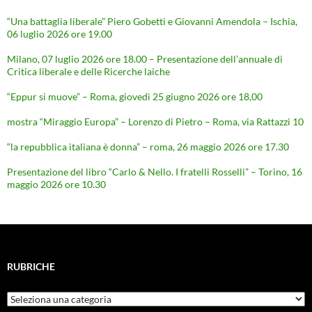
“Una battaglia liberale” Piero Gobetti e Giovanni Amendola – Ischia,
06 luglio 2026 ore 19.00
Milano, 07 luglio 2026 ore 18.00 – Presentazione dell’annuale di
Critica liberale e delle Ricerche laiche
“Eppur si muove” – Roma, giovedì 25 giugno 2026 ore 18,00
mostra “Miraggio Europa” – Lorenzo di Pietro – Roma, via Rattazzi 10
“la repubblica italiana è donna” – roma, 26 maggio 2026 ore 17.30
Presentazione del libro “Carlo & Nello. I fratelli Rosselli” – Torino, 16
maggio 2026 ore 10.30
RUBRICHE
Rubriche