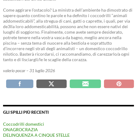
Come aggirare l’ostacolo? La ministra dell’ambiente ha dimostrato di
sapere quanto contino le parole e ha definito i coccodrilli “animali
addomesticabili”, alla stregua di cani, gatti o caprette, i quali, per via
de3lla loro addomesticabilità, possono anche non essere nativi dei
luoghi di soggiorno. Finalmente, come avete sempre desiderato,
potrete tenere nella vostra vasca da bagno, meglio ancora nella
piscina – senza tema di nuocere alla bestiola e soprattutto
d’incorrere negli strali degli animalisti – un domestico coccodrillo
nilotico. Basterà ricordarsi, ci raccomandiamo, di carezzarlo/a ogni
tanto e di lisciargli/le le scaglie della corazza.
valerio pocar – 31 luglio 2026
GLI SPILLI PIÙ RECENTI
Coccodrilli domestici
ONAGROCRAZIA
DELINQUENZA A CINQUE STELLE