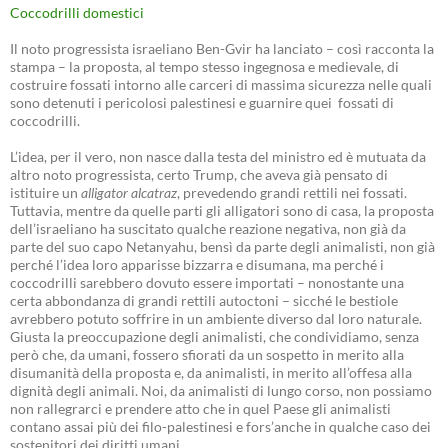
Coccodrilli domestici
Il noto progressista israeliano Ben-Gvir ha lanciato – così racconta la
stampa – la proposta, al tempo stesso ingegnosa e medievale, di
costruire fossati intorno alle carceri di massima sicurezza nelle quali
sono detenuti i pericolosi palestinesi e guarnire quei fossati di
coccodrilli.
L’idea, per il vero, non nasce dalla testa del ministro ed è mutuata da
altro noto progressista, certo Trump, che aveva già pensato di
istituire un
alligator alcatraz
, prevedendo grandi rettili nei fossati.
Tuttavia, mentre da quelle parti gli alligatori sono di casa, la proposta
dell’israeliano ha suscitato qualche reazione negativa, non già da
parte del suo capo Netanyahu, bensì da parte degli animalisti, non già
perché l’idea loro apparisse bizzarra e disumana, ma perché i
coccodrilli sarebbero dovuto essere importati – nonostante una
certa abbondanza di grandi rettili autoctoni – sicché le bestiole
avrebbero potuto soffrire in un ambiente diverso dal loro naturale.
Giusta la preoccupazione degli animalisti, che condividiamo, senza
però che, da umani, fossero sfiorati da un sospetto in merito alla
disumanità della proposta e, da animalisti, in merito all’offesa alla
dignità degli animali. Noi, da animalisti di lungo corso, non possiamo
non rallegrarci e prendere atto che in quel Paese gli animalisti
contano assai più dei filo-palestinesi e fors’anche in qualche caso dei
sostenitori dei diritti umani.