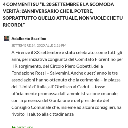
4 COMMENTI SU “IL 20 SETTEMBRE E LA SCOMODA
VERITÀ: L’ANNIVERSARIO CHE IL POTERE,
SOPRATTUTTO QUELLO ATTUALE, NON VUOLE CHE TU
RICORDI.”
Adalberto Scarlino
SETTEMBRE 24, 2025 ALLE 2:26 PM
A Firenze il XX settembre è stato celebrato, come tutti gli
anni, per iniziativa congiunta del Comitato Fiorentino per
il Risorgimento, del Circolo Piero Gobetti, della
Fondazione Rossi – Salvemini. Anche quest’ anno le tre
associazioni hanno ottenuto che la cerimonia – in piazza
dell’ Unità d’ Italia, all’ Obelisco ai Caduti – fosse
ufficialmente promossa dall’ amministrazione cmunale,
con la presenza del Gonfalone e del presidente del
Consiglio Comunale che, insieme ad alcuni consiglieri, ha
rivolto il saluto alla cittadinanza
RISPONDI