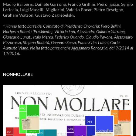
Mauro Barberis, Daniele Garrone, Franco Grillini, Piero Ignazi, Sergio
Lariccia, Luigi Mascilli Migliorini, Valerio Pocar, Pietro Rescigno,
Graham Watson, Gustavo Zagrebelsky.
* Hanno fatto parte del Comitato di Presidenza Onoraria: Piero Bellini,
Norberto Bobbio (Presidente), Vittorio Foa, Alessandro Galante Garrone,
Giancarlo Lunati, Italo Mereu, Federico Orlando, Claudio Pavone, Alessandro
Pizzorusso, Stefano Rodotà, Gennaro Sasso, Paolo Sylos Labini, Carlo
Augusto Viano. Ne ha fatto parte anche Alessandro Roncaglia, dal 9/2014 al
12/2016.
NONMOLLARE