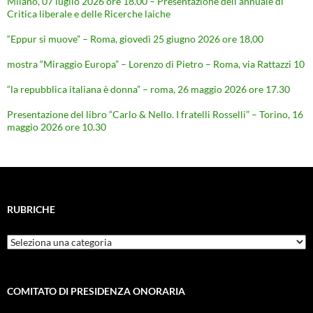
Milano, 07 luglio 2026 ore 18.00 – Presentazione dell’annuale di
Critica liberale e delle Ricerche laiche
“Eppur si muove” – Roma, giovedì 25 giugno 2026 ore 18,00
mostra “Miraggio Europa” – Lorenzo di Pietro – Roma, via Rattazzi 10
“la repubblica italiana è donna” – roma, 26 maggio 2026 ore 17.30
Presentazione del libro “Carlo & Nello. I fratelli Rosselli” – Torino, 16
maggio 2026 ore 10.30
RUBRICHE
Rubriche
COMITATO DI PRESIDENZA ONORARIA