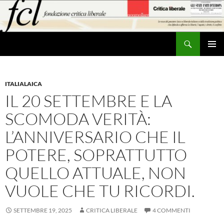
Vai
al
contenuto
Cerca
MENU
PRINCI
ITALIALAICA
IL 20 SETTEMBRE E LA
SCOMODA VERITÀ:
L’ANNIVERSARIO CHE IL
POTERE, SOPRATTUTTO
QUELLO ATTUALE, NON
VUOLE CHE TU RICORDI.
SETTEMBRE 19, 2025
CRITICA LIBERALE
4 COMMENTI