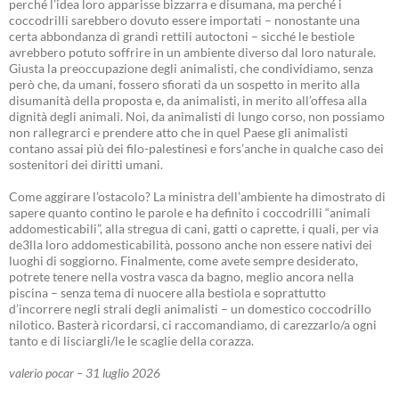
perché l’idea loro apparisse bizzarra e disumana, ma perché i
coccodrilli sarebbero dovuto essere importati – nonostante una
certa abbondanza di grandi rettili autoctoni – sicché le bestiole
avrebbero potuto soffrire in un ambiente diverso dal loro naturale.
Giusta la preoccupazione degli animalisti, che condividiamo, senza
però che, da umani, fossero sfiorati da un sospetto in merito alla
disumanità della proposta e, da animalisti, in merito all’offesa alla
dignità degli animali. Noi, da animalisti di lungo corso, non possiamo
non rallegrarci e prendere atto che in quel Paese gli animalisti
contano assai più dei filo-palestinesi e fors’anche in qualche caso dei
sostenitori dei diritti umani.
Come aggirare l’ostacolo? La ministra dell’ambiente ha dimostrato di
sapere quanto contino le parole e ha definito i coccodrilli “animali
addomesticabili”, alla stregua di cani, gatti o caprette, i quali, per via
de3lla loro addomesticabilità, possono anche non essere nativi dei
luoghi di soggiorno. Finalmente, come avete sempre desiderato,
potrete tenere nella vostra vasca da bagno, meglio ancora nella
piscina – senza tema di nuocere alla bestiola e soprattutto
d’incorrere negli strali degli animalisti – un domestico coccodrillo
nilotico. Basterà ricordarsi, ci raccomandiamo, di carezzarlo/a ogni
tanto e di lisciargli/le le scaglie della corazza.
valerio pocar – 31 luglio 2026