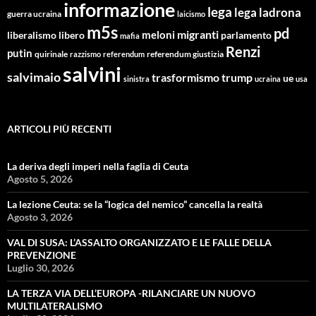
informazione
lega
lega ladrona
guerra ucraina
laicismo
m5s
pd
migranti
meloni
libero
parlamento
liberalismo
mafia
Renzi
putin
quirinale
referendum giustizia
razzismo
referendum
salvini
salvimaio
trasformismo
trump
ue
sinistra
ucraina
usa
ARTICOLI PIÙ RECENTI
La deriva degli imperi nella faglia di Ceuta
Agosto 5, 2026
La lezione Ceuta: se la “logica del nemico” cancella la realtà
Agosto 3, 2026
VAL DI SUSA: L’ASSALTO ORGANIZZATO E LE FALLE DELLA
PREVENZIONE
Luglio 30, 2026
LA TERZA VIA DELL’EUROPA -RILANCIARE UN NUOVO
MULTILATERALISMO