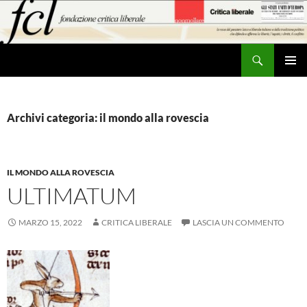
Vai
al
contenuto
Cerca
MENU
PRINCI
Archivi categoria: il mondo alla rovescia
IL MONDO ALLA ROVESCIA
ULTIMATUM
MARZO 15, 2022
CRITICA LIBERALE
LASCIA UN COMMENTO