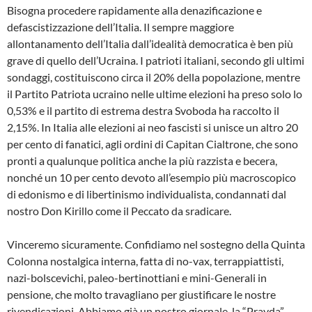
Bisogna procedere rapidamente alla denazificazione e
defascistizzazione dell’Italia. Il sempre maggiore
allontanamento dell’Italia dall’idealità democratica è ben più
grave di quello dell’Ucraina. I patrioti italiani, secondo gli ultimi
sondaggi, costituiscono circa il 20% della popolazione, mentre
il Partito Patriota ucraino nelle ultime elezioni ha preso solo lo
0,53% e il partito di estrema destra Svoboda ha raccolto il
2,15%. In Italia alle elezioni ai neo fascisti si unisce un altro 20
per cento di fanatici, agli ordini di Capitan Cialtrone, che sono
pronti a qualunque politica anche la più razzista e becera,
nonché un 10 per cento devoto all’esempio più macroscopico
di edonismo e di libertinismo individualista, condannati dal
nostro Don Kirillo come il Peccato da sradicare.
Vinceremo sicuramente. Confidiamo nel sostegno della Quinta
Colonna nostalgica interna, fatta di no-vax, terrappiattisti,
nazi-bolscevichi, paleo-bertinottiani e mini-Generali in
pensione, che molto travagliano per giustificare le nostre
rivendicazioni. Abbiamo già un nostro giornale, la “Pravda”,