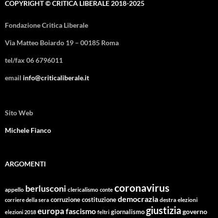
COPYRIGHT © CRITICA LIBERALE 2018-2025
Fondazione Critica Liberale
Via Matteo Boiardo 19 – 00185 Roma
tel/fax 06 6796011
email
info@criticaliberale.it
Sito Web
Michele Fianco
ARGOMENTI
coronavirus
berlusconi
appello
clericalismo
conte
democrazia
corruzione
costituzione
corriere della sera
destra
elezioni
giustizia
europa
fascismo
giornalismo
governo
elezioni 2018
feltri