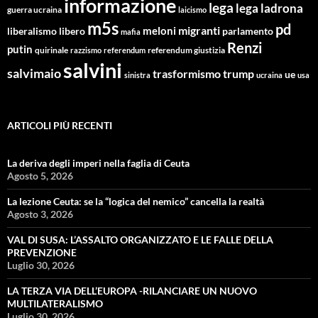
informazione
lega
lega ladrona
guerra ucraina
laicismo
m5s
pd
migranti
meloni
libero
parlamento
liberalismo
mafia
Renzi
putin
quirinale
referendum giustizia
razzismo
referendum
salvini
salvimaio
trasformismo
trump
ue
sinistra
ucraina
usa
ARTICOLI PIÙ RECENTI
La deriva degli imperi nella faglia di Ceuta
Agosto 5, 2026
La lezione Ceuta: se la “logica del nemico” cancella la realtà
Agosto 3, 2026
VAL DI SUSA: L’ASSALTO ORGANIZZATO E LE FALLE DELLA
PREVENZIONE
Luglio 30, 2026
LA TERZA VIA DELL’EUROPA -RILANCIARE UN NUOVO
MULTILATERALISMO
Luglio 30, 2026