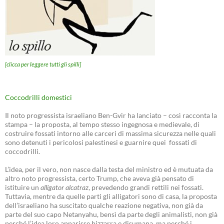
[clicca per leggere tutti gli spilli]
Coccodrilli domestici
Il noto progressista israeliano Ben-Gvir ha lanciato – così racconta la
stampa – la proposta, al tempo stesso ingegnosa e medievale, di
costruire fossati intorno alle carceri di massima sicurezza nelle quali
sono detenuti i pericolosi palestinesi e guarnire quei fossati di
coccodrilli.
L’idea, per il vero, non nasce dalla testa del ministro ed è mutuata da
altro noto progressista, certo Trump, che aveva già pensato di
istituire un
alligator alcatraz
, prevedendo grandi rettili nei fossati.
Tuttavia, mentre da quelle parti gli alligatori sono di casa, la proposta
dell’israeliano ha suscitato qualche reazione negativa, non già da
parte del suo capo Netanyahu, bensì da parte degli animalisti, non già
perché l’idea loro apparisse bizzarra e disumana, ma perché i