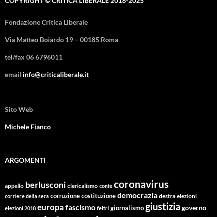
COPYRIGHT © CRITICA LIBERALE 2018-2025
Fondazione Critica Liberale
Via Matteo Boiardo 19 – 00185 Roma
tel/fax 06 6796011
email
info@criticaliberale.it
Sito Web
Michele Fianco
ARGOMENTI
coronavirus
berlusconi
appello
clericalismo
conte
democrazia
corruzione
costituzione
corriere della sera
destra
elezioni
giustizia
europa
fascismo
giornalismo
governo
elezioni 2018
feltri