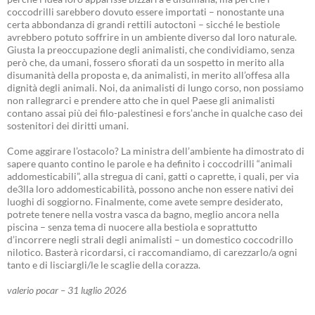
coccodrilli sarebbero dovuto essere importati – nonostante una
certa abbondanza di grandi rettili autoctoni – sicché le bestiole
avrebbero potuto soffrire in un ambiente diverso dal loro naturale.
Giusta la preoccupazione degli animalisti, che condividiamo, senza
però che, da umani, fossero sfiorati da un sospetto in merito alla
disumanità della proposta e, da animalisti, in merito all’offesa alla
dignità degli animali. Noi, da animalisti di lungo corso, non possiamo
non rallegrarci e prendere atto che in quel Paese gli animalisti
contano assai più dei filo-palestinesi e fors’anche in qualche caso dei
sostenitori dei diritti umani.
Come aggirare l’ostacolo? La ministra dell’ambiente ha dimostrato di
sapere quanto contino le parole e ha definito i coccodrilli “animali
addomesticabili”, alla stregua di cani, gatti o caprette, i quali, per via
de3lla loro addomesticabilità, possono anche non essere nativi dei
luoghi di soggiorno. Finalmente, come avete sempre desiderato,
potrete tenere nella vostra vasca da bagno, meglio ancora nella
piscina – senza tema di nuocere alla bestiola e soprattutto
d’incorrere negli strali degli animalisti – un domestico coccodrillo
nilotico. Basterà ricordarsi, ci raccomandiamo, di carezzarlo/a ogni
tanto e di lisciargli/le le scaglie della corazza.
valerio pocar – 31 luglio 2026