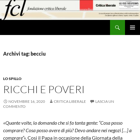
Vai
al
contenuto
Cerca
MENU
PRINCI
Archivi tag: becciu
LO SPILLO
RICCHI E POVERI
NOVEMBRE 16, 2020
CRITICA LIBERALE
LASCIA UN
COMMENTO
«Quante volte, la domanda che si fa tanta gente: “Cosa posso
comprare? Cosa posso avere di più? Devo andare nei negozi […] a
comprare”».
Così il Papa in occasione della Giornata della