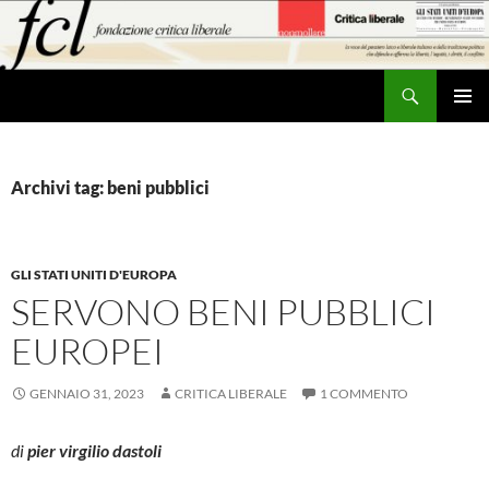
Vai
al
contenuto
Cerca
MENU
PRINCI
Archivi tag: beni pubblici
GLI STATI UNITI D'EUROPA
SERVONO BENI PUBBLICI
EUROPEI
GENNAIO 31, 2023
CRITICA LIBERALE
1 COMMENTO
di
pier virgilio dastoli