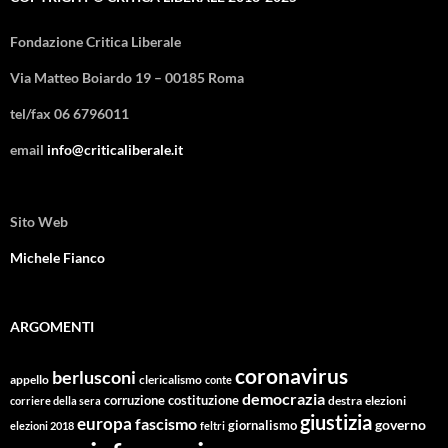
Fondazione Critica Liberale
Via Matteo Boiardo 19 – 00185 Roma
tel/fax 06 6796011
email
info@criticaliberale.it
Sito Web
Michele Fianco
ARGOMENTI
coronavirus
berlusconi
appello
clericalismo
conte
democrazia
corruzione
costituzione
corriere della sera
destra
elezioni
giustizia
europa
fascismo
giornalismo
governo
elezioni 2018
feltri