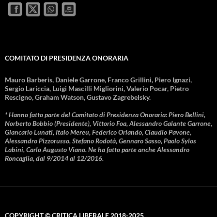
COMITATO DI PRESIDENZA ONORARIA
Mauro Barberis, Daniele Garrone, Franco Grillini, Piero Ignazi,
Sergio Lariccia, Luigi Mascilli Migliorini, Valerio Pocar, Pietro
Rescigno, Graham Watson, Gustavo Zagrebelsky.
* Hanno fatto parte del Comitato di Presidenza Onoraria: Piero Bellini,
Norberto Bobbio (Presidente), Vittorio Foa, Alessandro Galante Garrone,
Giancarlo Lunati, Italo Mereu, Federico Orlando, Claudio Pavone,
Alessandro Pizzorusso, Stefano Rodotà, Gennaro Sasso, Paolo Sylos
Labini, Carlo Augusto Viano. Ne ha fatto parte anche Alessandro
Roncaglia, dal 9/2014 al 12/2016.
COPYRIGHT © CRITICA LIBERALE 2018-2025