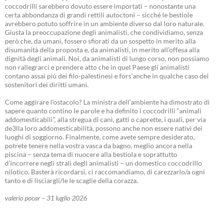
coccodrilli sarebbero dovuto essere importati – nonostante una
certa abbondanza di grandi rettili autoctoni – sicché le bestiole
avrebbero potuto soffrire in un ambiente diverso dal loro naturale.
Giusta la preoccupazione degli animalisti, che condividiamo, senza
però che, da umani, fossero sfiorati da un sospetto in merito alla
disumanità della proposta e, da animalisti, in merito all’offesa alla
dignità degli animali. Noi, da animalisti di lungo corso, non possiamo
non rallegrarci e prendere atto che in quel Paese gli animalisti
contano assai più dei filo-palestinesi e fors’anche in qualche caso dei
sostenitori dei diritti umani.
Come aggirare l’ostacolo? La ministra dell’ambiente ha dimostrato di
sapere quanto contino le parole e ha definito i coccodrilli “animali
addomesticabili”, alla stregua di cani, gatti o caprette, i quali, per via
de3lla loro addomesticabilità, possono anche non essere nativi dei
luoghi di soggiorno. Finalmente, come avete sempre desiderato,
potrete tenere nella vostra vasca da bagno, meglio ancora nella
piscina – senza tema di nuocere alla bestiola e soprattutto
d’incorrere negli strali degli animalisti – un domestico coccodrillo
nilotico. Basterà ricordarsi, ci raccomandiamo, di carezzarlo/a ogni
tanto e di lisciargli/le le scaglie della corazza.
valerio pocar – 31 luglio 2026