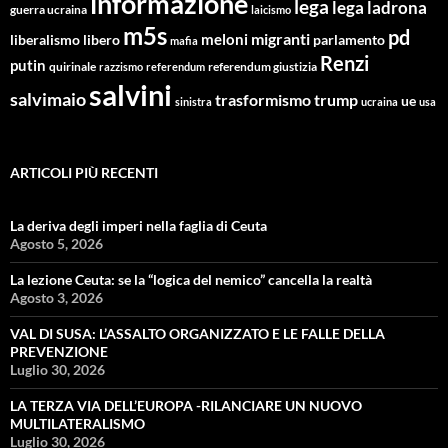
informazione
lega
lega ladrona
guerra ucraina
laicismo
m5s
pd
migranti
meloni
libero
parlamento
liberalismo
mafia
Renzi
putin
quirinale
referendum giustizia
razzismo
referendum
salvini
salvimaio
trasformismo
trump
ue
sinistra
ucraina
usa
ARTICOLI PIÙ RECENTI
La deriva degli imperi nella faglia di Ceuta
Agosto 5, 2026
La lezione Ceuta: se la “logica del nemico” cancella la realtà
Agosto 3, 2026
VAL DI SUSA: L’ASSALTO ORGANIZZATO E LE FALLE DELLA
PREVENZIONE
Luglio 30, 2026
LA TERZA VIA DELL’EUROPA -RILANCIARE UN NUOVO
MULTILATERALISMO
Luglio 30, 2026