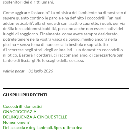
sostenitori dei diritti umani.
Come aggirare l’ostacolo? La ministra dell’ambiente ha dimostrato di
sapere quanto contino le parole e ha definito i coccodrilli “animali
addomesticabili”, alla stregua di cani, gatti o caprette, i quali, per via
de3lla loro addomesticabilità, possono anche non essere nativi dei
luoghi di soggiorno. Finalmente, come avete sempre desiderato,
potrete tenere nella vostra vasca da bagno, meglio ancora nella
piscina – senza tema di nuocere alla bestiola e soprattutto
d’incorrere negli strali degli animalisti – un domestico coccodrillo
nilotico. Basterà ricordarsi, ci raccomandiamo, di carezzarlo/a ogni
tanto e di lisciargli/le le scaglie della corazza.
valerio pocar – 31 luglio 2026
GLI SPILLI PIÙ RECENTI
Coccodrilli domestici
ONAGROCRAZIA
DELINQUENZA A CINQUE STELLE
Nomen omen?
Della caccia e degli animali. Spes ultima dea