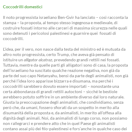
Coccodrilli domestici
Il noto progressista israeliano Ben-Gvir ha lanciato – così racconta la
stampa – la proposta, al tempo stesso ingegnosa e medievale, di
costruire fossati intorno alle carceri di massima sicurezza nelle quali
sono detenuti i pericolosi palestinesi e guarnire quei fossati di
coccodrilli.
L’idea, per il vero, non nasce dalla testa del ministro ed è mutuata da
altro noto progressista, certo Trump, che aveva già pensato di
istituire un
alligator alcatraz
, prevedendo grandi rettili nei fossati.
Tuttavia, mentre da quelle parti gli alligatori sono di casa, la proposta
dell’israeliano ha suscitato qualche reazione negativa, non già da
parte del suo capo Netanyahu, bensì da parte degli animalisti, non già
perché l’idea loro apparisse bizzarra e disumana, ma perché i
coccodrilli sarebbero dovuto essere importati – nonostante una
certa abbondanza di grandi rettili autoctoni – sicché le bestiole
avrebbero potuto soffrire in un ambiente diverso dal loro naturale.
Giusta la preoccupazione degli animalisti, che condividiamo, senza
però che, da umani, fossero sfiorati da un sospetto in merito alla
disumanità della proposta e, da animalisti, in merito all’offesa alla
dignità degli animali. Noi, da animalisti di lungo corso, non possiamo
non rallegrarci e prendere atto che in quel Paese gli animalisti
contano assai più dei filo-palestinesi e fors’anche in qualche caso dei