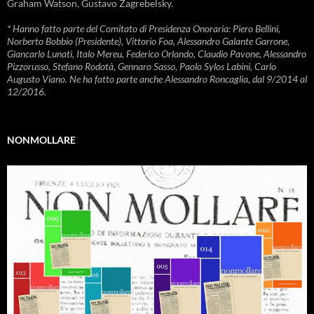
Graham Watson, Gustavo Zagrebelsky.
* Hanno fatto parte del Comitato di Presidenza Onoraria: Piero Bellini,
Norberto Bobbio (Presidente), Vittorio Foa, Alessandro Galante Garrone,
Giancarlo Lunati, Italo Mereu, Federico Orlando, Claudio Pavone, Alessandro
Pizzorusso, Stefano Rodotà, Gennaro Sasso, Paolo Sylos Labini, Carlo
Augusto Viano. Ne ha fatto parte anche Alessandro Roncaglia, dal 9/2014 al
12/2016.
NONMOLLARE