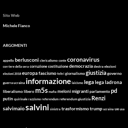
Sito Web
Michele Fianco
ARGOMENTI
coronavirus
berlusconi
appello
clericalismo
conte
democrazia
corruzione
costituzione
corriere della sera
destra
elezioni
giustizia
europa
fascismo
giornalismo
governo
elezioni 2018
feltri
informazione
lega
lega ladrona
guerra ucraina
laicismo
m5s
pd
migranti
meloni
libero
parlamento
liberalismo
mafia
Renzi
putin
quirinale
referendum giustizia
razzismo
referendum
salvini
salvimaio
trasformismo
trump
ue
sinistra
ucraina
usa