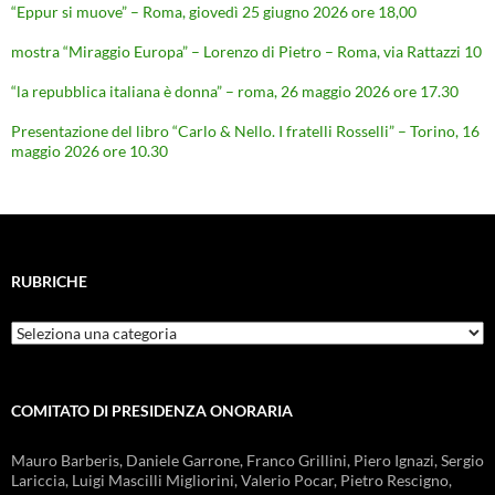
“Eppur si muove” – Roma, giovedì 25 giugno 2026 ore 18,00
mostra “Miraggio Europa” – Lorenzo di Pietro – Roma, via Rattazzi 10
“la repubblica italiana è donna” – roma, 26 maggio 2026 ore 17.30
Presentazione del libro “Carlo & Nello. I fratelli Rosselli” – Torino, 16
maggio 2026 ore 10.30
RUBRICHE
Rubriche
COMITATO DI PRESIDENZA ONORARIA
Mauro Barberis, Daniele Garrone, Franco Grillini, Piero Ignazi, Sergio
Lariccia, Luigi Mascilli Migliorini, Valerio Pocar, Pietro Rescigno,