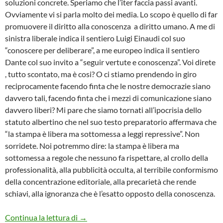
soluzioni concrete. Speriamo che l’iter faccia passi avanti.
Ovviamente vi si parla molto dei media. Lo scopo è quello di far
promuovere il diritto alla conoscenza a diritto umano. A me di
sinistra liberale indica il sentiero Luigi Einaudi col suo
“conoscere per deliberare”, a me europeo indica il sentiero
Dante col suo invito a “seguir vertute e conoscenza”. Voi direte
, tutto scontato, ma è cosi? O ci stiamo prendendo in giro
reciprocamente facendo finta che le nostre democrazie siano
davvero tali, facendo finta che i mezzi di comunicazione siano
davvero liberi? Mi pare che siamo tornati all’ipocrisia dello
statuto albertino che nel suo testo preparatorio affermava che
“la stampa è libera ma sottomessa a leggi repressive”. Non
sorridete. Noi potremmo dire: la stampa è libera ma
sottomessa a regole che nessuno fa rispettare, al crollo della
professionalità, alla pubblicità occulta, al terribile conformismo
della concentrazione editoriale, alla precarietà che rende
schiavi, alla ignoranza che è l’esatto opposto della conoscenza.
DUE PROPOSTE PER USCIRE DALLA M
Continua la lettura di
→