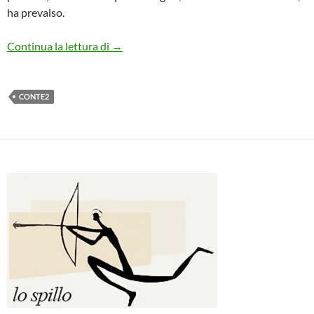
ha prevalso.
DI NECESSITÀ VIRTÙ, INTANTO SALVIA
Continua la lettura di
→
CONTE2