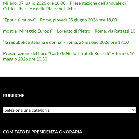
Milano, 07 luglio 2026 ore 18.00 – Presentazione dell’annuale di
Critica liberale e delle Ricerche laiche
“Eppur si muove” – Roma, giovedì 25 giugno 2026 ore 18,00
mostra “Miraggio Europa” – Lorenzo di Pietro – Roma, via Rattazzi 10
“la repubblica italiana è donna” – roma, 26 maggio 2026 ore 17.30
Presentazione del libro “Carlo & Nello. I fratelli Rosselli” – Torino, 16
maggio 2026 ore 10.30
RUBRICHE
Rubriche
COMITATO DI PRESIDENZA ONORARIA