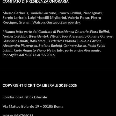
COMITATO DI PRESIDENZA ONORARIA
Mauro Barberis, Daniele Garrone, Franco Grillini, Piero Ignazi,
Sergio Lariccia, Luigi Mascilli Migliorini, Valerio Pocar, Pietro
Rescigno, Graham Watson, Gustavo Zagrebelsky.
* Hanno fatto parte del Comitato di Presidenza Onoraria: Piero Bellini,
Norberto Bobbio (Presidente), Vittorio Foa, Alessandro Galante Garrone,
Giancarlo Lunati, Italo Mereu, Federico Orlando, Claudio Pavone,
Alessandro Pizzorusso, Stefano Rodotà, Gennaro Sasso, Paolo Sylos
Labini, Carlo Augusto Viano. Ne ha fatto parte anche Alessandro
Roncaglia, dal 9/2014 al 12/2016.
COPYRIGHT © CRITICA LIBERALE 2018-2025
Fondazione Critica Liberale
Via Matteo Boiardo 19 – 00185 Roma
tel/fax 06 6796011