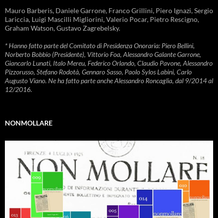
Mauro Barberis, Daniele Garrone, Franco Grillini, Piero Ignazi, Sergio
Lariccia, Luigi Mascilli Migliorini, Valerio Pocar, Pietro Rescigno,
Graham Watson, Gustavo Zagrebelsky.
* Hanno fatto parte del Comitato di Presidenza Onoraria: Piero Bellini,
Norberto Bobbio (Presidente), Vittorio Foa, Alessandro Galante Garrone,
Giancarlo Lunati, Italo Mereu, Federico Orlando, Claudio Pavone, Alessandro
Pizzorusso, Stefano Rodotà, Gennaro Sasso, Paolo Sylos Labini, Carlo
Augusto Viano. Ne ha fatto parte anche Alessandro Roncaglia, dal 9/2014 al
12/2016.
NONMOLLARE