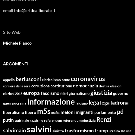
email
info@criticaliberale.it
Sito Web
Michele Fianco
ARGOMENTI
coronavirus
berlusconi
appello
clericalismo
conte
democrazia
corruzione
costituzione
corriere della sera
destra
elezioni
giustizia
europa
fascismo
giornalismo
governo
elezioni 2018
feltri
informazione
lega
lega ladrona
guerra ucraina
laicismo
m5s
pd
migranti
meloni
libero
parlamento
liberalismo
mafia
Renzi
putin
quirinale
referendum giustizia
razzismo
referendum
salvini
salvimaio
trasformismo
trump
ue
sinistra
ucraina
usa