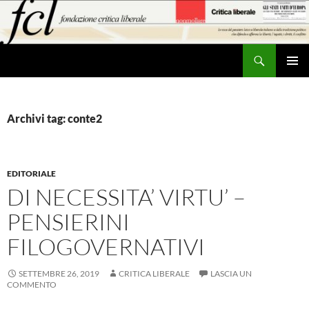
Vai
al
contenuto
Cerca
MENU
PRINCI
Archivi tag: conte2
EDITORIALE
DI NECESSITA’ VIRTU’ –
PENSIERINI
FILOGOVERNATIVI
SETTEMBRE 26, 2019
CRITICA LIBERALE
LASCIA UN
COMMENTO