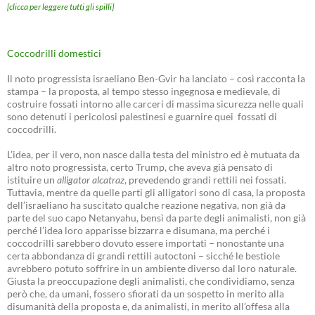
[clicca per leggere tutti gli spilli]
Coccodrilli domestici
Il noto progressista israeliano Ben-Gvir ha lanciato – così racconta la
stampa – la proposta, al tempo stesso ingegnosa e medievale, di
costruire fossati intorno alle carceri di massima sicurezza nelle quali
sono detenuti i pericolosi palestinesi e guarnire quei fossati di
coccodrilli.
L’idea, per il vero, non nasce dalla testa del ministro ed è mutuata da
altro noto progressista, certo Trump, che aveva già pensato di
istituire un
alligator alcatraz
, prevedendo grandi rettili nei fossati.
Tuttavia, mentre da quelle parti gli alligatori sono di casa, la proposta
dell’israeliano ha suscitato qualche reazione negativa, non già da
parte del suo capo Netanyahu, bensì da parte degli animalisti, non già
perché l’idea loro apparisse bizzarra e disumana, ma perché i
coccodrilli sarebbero dovuto essere importati – nonostante una
certa abbondanza di grandi rettili autoctoni – sicché le bestiole
avrebbero potuto soffrire in un ambiente diverso dal loro naturale.
Giusta la preoccupazione degli animalisti, che condividiamo, senza
però che, da umani, fossero sfiorati da un sospetto in merito alla
disumanità della proposta e, da animalisti, in merito all’offesa alla