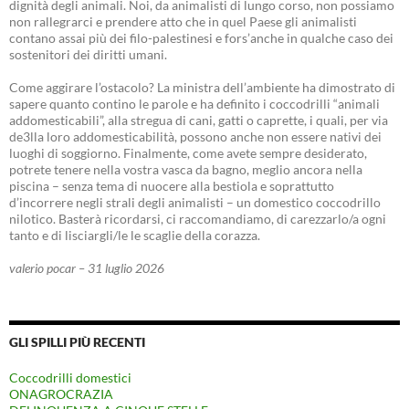
dignità degli animali. Noi, da animalisti di lungo corso, non possiamo
non rallegrarci e prendere atto che in quel Paese gli animalisti
contano assai più dei filo-palestinesi e fors’anche in qualche caso dei
sostenitori dei diritti umani.
Come aggirare l’ostacolo? La ministra dell’ambiente ha dimostrato di
sapere quanto contino le parole e ha definito i coccodrilli “animali
addomesticabili”, alla stregua di cani, gatti o caprette, i quali, per via
de3lla loro addomesticabilità, possono anche non essere nativi dei
luoghi di soggiorno. Finalmente, come avete sempre desiderato,
potrete tenere nella vostra vasca da bagno, meglio ancora nella
piscina – senza tema di nuocere alla bestiola e soprattutto
d’incorrere negli strali degli animalisti – un domestico coccodrillo
nilotico. Basterà ricordarsi, ci raccomandiamo, di carezzarlo/a ogni
tanto e di lisciargli/le le scaglie della corazza.
valerio pocar – 31 luglio 2026
GLI SPILLI PIÙ RECENTI
Coccodrilli domestici
ONAGROCRAZIA