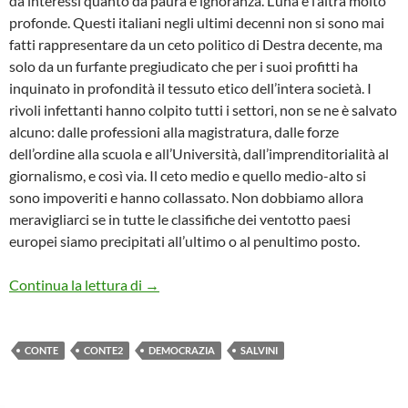
da interessi quanto da paura e ignoranza. L’una e l’altra molto
profonde. Questi italiani negli ultimi decenni non si sono mai
fatti rappresentare da un ceto politico di Destra decente, ma
solo da un furfante pregiudicato che per i suoi profitti ha
inquinato in profondità il tessuto etico dell’intera società. I
rivoli infettanti hanno colpito tutti i settori, non se ne è salvato
alcuno: dalle professioni alla magistratura, dalle forze
dell’ordine alla scuola e all’Università, dall’imprenditorialità al
giornalismo, e così via. Il ceto medio e quello medio-alto si
sono impoveriti e hanno collassato. Non dobbiamo allora
meravigliarci se in tutte le classifiche dei ventotto paesi
europei siamo precipitati all’ultimo o al penultimo posto.
DI NECESSITA’ VIRTU’ – PENSIERINI F
Continua la lettura di
→
CONTE
CONTE2
DEMOCRAZIA
SALVINI