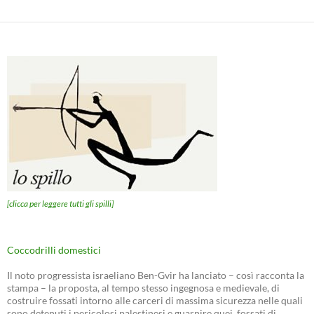
[clicca per leggere tutti gli spilli]
Coccodrilli domestici
Il noto progressista israeliano Ben-Gvir ha lanciato – così racconta la
stampa – la proposta, al tempo stesso ingegnosa e medievale, di
costruire fossati intorno alle carceri di massima sicurezza nelle quali
sono detenuti i pericolosi palestinesi e guarnire quei fossati di