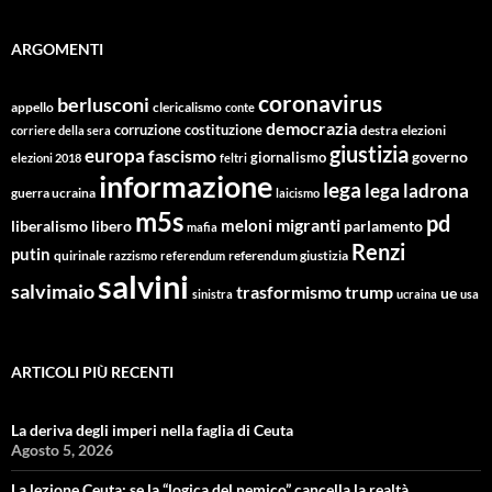
ARGOMENTI
coronavirus
berlusconi
appello
clericalismo
conte
democrazia
corruzione
costituzione
corriere della sera
destra
elezioni
giustizia
europa
fascismo
giornalismo
governo
elezioni 2018
feltri
informazione
lega
lega ladrona
guerra ucraina
laicismo
m5s
pd
migranti
meloni
libero
parlamento
liberalismo
mafia
Renzi
putin
quirinale
referendum giustizia
razzismo
referendum
salvini
salvimaio
trasformismo
trump
ue
sinistra
ucraina
usa
ARTICOLI PIÙ RECENTI
La deriva degli imperi nella faglia di Ceuta
Agosto 5, 2026
La lezione Ceuta: se la “logica del nemico” cancella la realtà