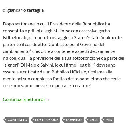
di
giancarlo tartaglia
Dopo settimane in cui il Presidente della Repubblica ha
consentito a grillini e leghisti, forse con eccessivo garbo
istituzionale, di tenere in ostaggio lo Stato, è stato finalmente
partorito il cosiddetto “Contratto per il Governo del
cambiamento”, che, oltre a contenere aspetti decisamente
ridicoli, quali la previsione della sua sottoscrizione da parte dei
“signori” Di Maio e Salvini, le cui firme “leggibili” dovranno
essere autenticate da un Pubblico Ufficiale, richiama alla
mente nel suo complesso l’antico detto napoletano che certe
cose non vanno messe in mano alle “creature”.
LA REPUBBLICA IN OSTAGGIO
Continua la lettura di
→
CONTRATTO
COSTITUZIONE
GOVERNO
LEGA
M5S