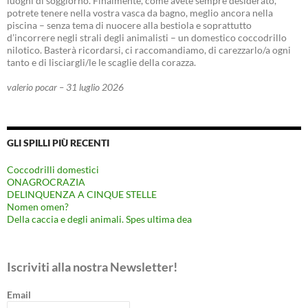
luoghi di soggiorno. Finalmente, come avete sempre desiderato,
potrete tenere nella vostra vasca da bagno, meglio ancora nella
piscina – senza tema di nuocere alla bestiola e soprattutto
d’incorrere negli strali degli animalisti – un domestico coccodrillo
nilotico. Basterà ricordarsi, ci raccomandiamo, di carezzarlo/a ogni
tanto e di lisciargli/le le scaglie della corazza.
valerio pocar – 31 luglio 2026
GLI SPILLI PIÙ RECENTI
Coccodrilli domestici
ONAGROCRAZIA
DELINQUENZA A CINQUE STELLE
Nomen omen?
Della caccia e degli animali. Spes ultima dea
Iscriviti alla nostra Newsletter!
Email