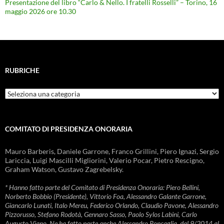
Presentazione del libro “Carlo & Nello. I fratelli Rosselli” – Torino, 16
maggio 2026 ore 10.30
RUBRICHE
Rubriche
COMITATO DI PRESIDENZA ONORARIA
Mauro Barberis, Daniele Garrone, Franco Grillini, Piero Ignazi, Sergio
Lariccia, Luigi Mascilli Migliorini, Valerio Pocar, Pietro Rescigno,
Graham Watson, Gustavo Zagrebelsky.
* Hanno fatto parte del Comitato di Presidenza Onoraria: Piero Bellini,
Norberto Bobbio (Presidente), Vittorio Foa, Alessandro Galante Garrone,
Giancarlo Lunati, Italo Mereu, Federico Orlando, Claudio Pavone, Alessandro
Pizzorusso, Stefano Rodotà, Gennaro Sasso, Paolo Sylos Labini, Carlo
Augusto Viano. Ne ha fatto parte anche Alessandro Roncaglia, dal 9/2014 al