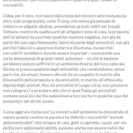
coccodrilli.
L’idea, per il vero, non nasce dalla testa del ministro ed è mutuata da
altro noto progressista, certo Trump, che aveva già pensato di
istituire un
alligator alcatraz
, prevedendo grandi rettili nei fossati.
Tuttavia, mentre da quelle parti gli alligatori sono di casa, la proposta
dell’israeliano ha suscitato qualche reazione negativa, non già da
parte del suo capo Netanyahu, bensì da parte degli animalisti, non già
perché l’idea loro apparisse bizzarra e disumana, ma perché i
coccodrilli sarebbero dovuto essere importati – nonostante una
certa abbondanza di grandi rettili autoctoni – sicché le bestiole
avrebbero potuto soffrire in un ambiente diverso dal loro naturale.
Giusta la preoccupazione degli animalisti, che condividiamo, senza
però che, da umani, fossero sfiorati da un sospetto in merito alla
disumanità della proposta e, da animalisti, in merito all’offesa alla
dignità degli animali. Noi, da animalisti di lungo corso, non possiamo
non rallegrarci e prendere atto che in quel Paese gli animalisti
contano assai più dei filo-palestinesi e fors’anche in qualche caso dei
sostenitori dei diritti umani.
Come aggirare l’ostacolo? La ministra dell’ambiente ha dimostrato di
sapere quanto contino le parole e ha definito i coccodrilli “animali
addomesticabili”, alla stregua di cani, gatti o caprette, i quali, per via
de3lla loro addomesticabilità, possono anche non essere nativi dei