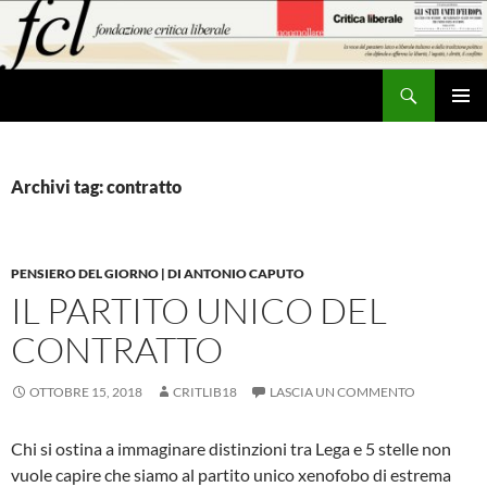
Vai
al
contenuto
Cerca
MENU
PRINCI
Archivi tag: contratto
PENSIERO DEL GIORNO | DI ANTONIO CAPUTO
IL PARTITO UNICO DEL
CONTRATTO
OTTOBRE 15, 2018
CRITLIB18
LASCIA UN COMMENTO
Chi si ostina a immaginare distinzioni tra Lega e 5 stelle non
vuole capire che siamo al partito unico xenofobo di estrema