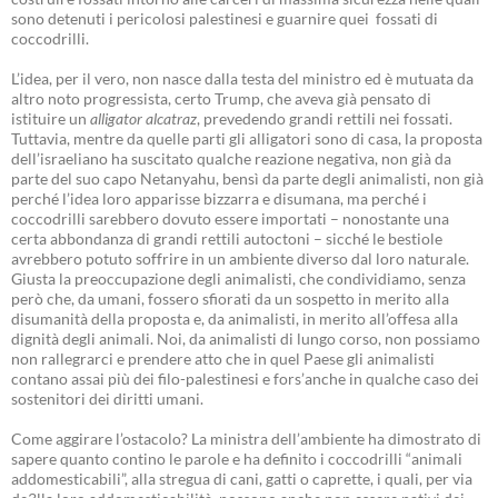
sono detenuti i pericolosi palestinesi e guarnire quei fossati di
coccodrilli.
L’idea, per il vero, non nasce dalla testa del ministro ed è mutuata da
altro noto progressista, certo Trump, che aveva già pensato di
istituire un
alligator alcatraz
, prevedendo grandi rettili nei fossati.
Tuttavia, mentre da quelle parti gli alligatori sono di casa, la proposta
dell’israeliano ha suscitato qualche reazione negativa, non già da
parte del suo capo Netanyahu, bensì da parte degli animalisti, non già
perché l’idea loro apparisse bizzarra e disumana, ma perché i
coccodrilli sarebbero dovuto essere importati – nonostante una
certa abbondanza di grandi rettili autoctoni – sicché le bestiole
avrebbero potuto soffrire in un ambiente diverso dal loro naturale.
Giusta la preoccupazione degli animalisti, che condividiamo, senza
però che, da umani, fossero sfiorati da un sospetto in merito alla
disumanità della proposta e, da animalisti, in merito all’offesa alla
dignità degli animali. Noi, da animalisti di lungo corso, non possiamo
non rallegrarci e prendere atto che in quel Paese gli animalisti
contano assai più dei filo-palestinesi e fors’anche in qualche caso dei
sostenitori dei diritti umani.
Come aggirare l’ostacolo? La ministra dell’ambiente ha dimostrato di
sapere quanto contino le parole e ha definito i coccodrilli “animali
addomesticabili”, alla stregua di cani, gatti o caprette, i quali, per via