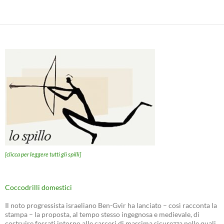
[clicca per leggere tutti gli spilli]
Coccodrilli domestici
Il noto progressista israeliano Ben-Gvir ha lanciato – così racconta la
stampa – la proposta, al tempo stesso ingegnosa e medievale, di
costruire fossati intorno alle carceri di massima sicurezza nelle quali