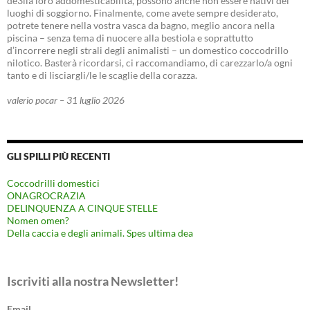
de3lla loro addomesticabilità, possono anche non essere nativi dei
luoghi di soggiorno. Finalmente, come avete sempre desiderato,
potrete tenere nella vostra vasca da bagno, meglio ancora nella
piscina – senza tema di nuocere alla bestiola e soprattutto
d’incorrere negli strali degli animalisti – un domestico coccodrillo
nilotico. Basterà ricordarsi, ci raccomandiamo, di carezzarlo/a ogni
tanto e di lisciargli/le le scaglie della corazza.
valerio pocar – 31 luglio 2026
GLI SPILLI PIÙ RECENTI
Coccodrilli domestici
ONAGROCRAZIA
DELINQUENZA A CINQUE STELLE
Nomen omen?
Della caccia e degli animali. Spes ultima dea
Iscriviti alla nostra Newsletter!
Email