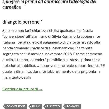
spingere la prima ad abbracciare l’ideologia del
carnefice
di
angelo perrone *
Solo il tempo farà chiarezza, ci dirà qualcosa in più sulla
“conversione” all’islamismo di Silvia Romano, la cooperante
italiana liberata dietro il pagamento di un forte riscatto alla
banda criminale jihadista di al-Shabaab che l’ha tenuta
segregata per 18 mesi dal novembre 2018. E forse nemmeno
quello, il tempo, lo renderà possibile a lei stessa prima che a
noi, cioè al pubblico. Una conversione reale, oppure indotta? E
quale la dinamica, durante l’abbrutimento della prigionia in
mani tanto ostili?
LA STRANA CONVERSIONE ALL’ISLAM
Continua la lettura di
→
CONVERSIONE
ISLAM
RISCATTO
ROMANO