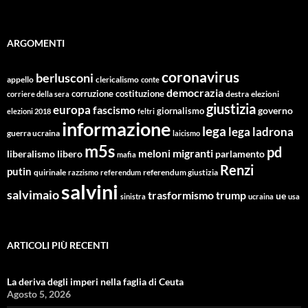
ARGOMENTI
coronavirus
berlusconi
appello
clericalismo
conte
democrazia
corruzione
costituzione
corriere della sera
destra
elezioni
giustizia
europa
fascismo
giornalismo
governo
elezioni 2018
feltri
informazione
lega
lega ladrona
guerra ucraina
laicismo
m5s
pd
migranti
meloni
libero
parlamento
liberalismo
mafia
Renzi
putin
quirinale
referendum giustizia
razzismo
referendum
salvini
salvimaio
trasformismo
trump
ue
sinistra
ucraina
usa
ARTICOLI PIÙ RECENTI
La deriva degli imperi nella faglia di Ceuta
Agosto 5, 2026