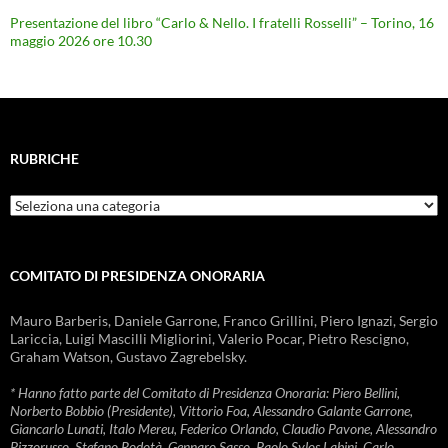
Presentazione del libro “Carlo & Nello. I fratelli Rosselli” – Torino, 16
maggio 2026 ore 10.30
RUBRICHE
Rubriche
COMITATO DI PRESIDENZA ONORARIA
Mauro Barberis, Daniele Garrone, Franco Grillini, Piero Ignazi, Sergio
Lariccia, Luigi Mascilli Migliorini, Valerio Pocar, Pietro Rescigno,
Graham Watson, Gustavo Zagrebelsky.
* Hanno fatto parte del Comitato di Presidenza Onoraria: Piero Bellini,
Norberto Bobbio (Presidente), Vittorio Foa, Alessandro Galante Garrone,
Giancarlo Lunati, Italo Mereu, Federico Orlando, Claudio Pavone, Alessandro
Pizzorusso, Stefano Rodotà, Gennaro Sasso, Paolo Sylos Labini, Carlo