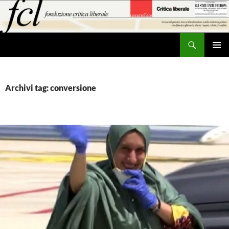
Vai
al
contenuto
Cerca
MENU
PRINCI
Archivi tag: conversione