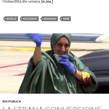
l’imbecillità dis-umana.
[e.ma.]
BUFALE
RAZZISMO
ROMANO
WEB
RES PUBLICA