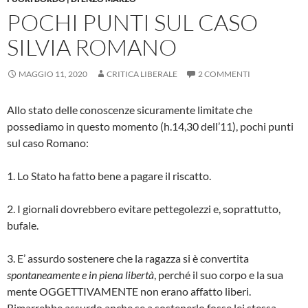
POCHI PUNTI SUL CASO
SILVIA ROMANO
MAGGIO 11, 2020
CRITICA LIBERALE
2 COMMENTI
Allo stato delle conoscenze sicuramente limitate che
possediamo in questo momento (h.14,30 dell’11), pochi punti
sul caso Romano:
1. Lo Stato ha fatto bene a pagare il riscatto.
2. I giornali dovrebbero evitare pettegolezzi e, soprattutto,
bufale.
3. E’ assurdo sostenere che la ragazza si è convertita
spontaneamente e in piena libertà
, perché il suo corpo e la sua
mente OGGETTIVAMENTE non erano affatto liberi.
Rimarrebbe assurdo anche se a sostenerlo fosse lei stessa.