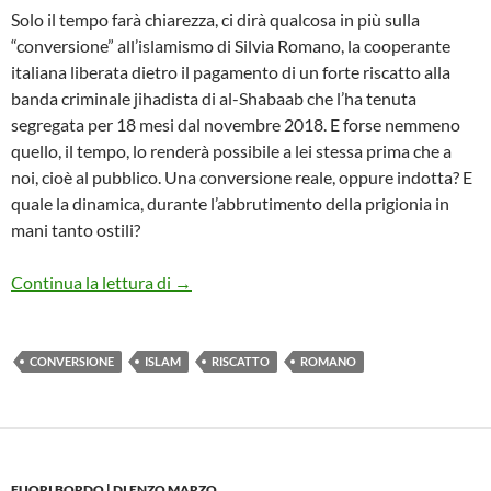
Solo il tempo farà chiarezza, ci dirà qualcosa in più sulla
“conversione” all’islamismo di Silvia Romano, la cooperante
italiana liberata dietro il pagamento di un forte riscatto alla
banda criminale jihadista di al-Shabaab che l’ha tenuta
segregata per 18 mesi dal novembre 2018. E forse nemmeno
quello, il tempo, lo renderà possibile a lei stessa prima che a
noi, cioè al pubblico. Una conversione reale, oppure indotta? E
quale la dinamica, durante l’abbrutimento della prigionia in
mani tanto ostili?
LA STRANA CONVERSIONE ALL’ISLAM
Continua la lettura di
→
CONVERSIONE
ISLAM
RISCATTO
ROMANO
FUORI BORDO | DI ENZO MARZO