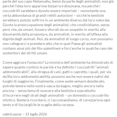
parte del suo capo Netanyahu, bensì da parte degli animalisti, non già
perché l’idea loro apparisse bizzarra e disumana, ma perché i
coccodrilli sarebbero dovuto essere importati – nonostante una
certa abbondanza di grandi rettili autoctoni – sicché le bestiole
avrebbero potuto soffrire in un ambiente diverso dal loro naturale.
Giusta la preoccupazione degli animalisti, che condividiamo, senza
però che, da umani, fossero sfiorati da un sospetto in merito alla
disumanità della proposta e, da animalisti, in merito all’offesa alla
dignità degli animali. Noi, da animalisti di lungo corso, non possiamo
non rallegrarci e prendere atto che in quel Paese gli animalisti
contano assai più dei filo-palestinesi e fors’anche in qualche caso dei
sostenitori dei diritti umani.
Come aggirare l’ostacolo? La ministra dell’ambiente ha dimostrato di
sapere quanto contino le parole e ha definito i coccodrilli “animali
addomesticabili”, alla stregua di cani, gatti o caprette, i quali, per via
de3lla loro addomesticabilità, possono anche non essere nativi dei
luoghi di soggiorno. Finalmente, come avete sempre desiderato,
potrete tenere nella vostra vasca da bagno, meglio ancora nella
piscina – senza tema di nuocere alla bestiola e soprattutto
d’incorrere negli strali degli animalisti – un domestico coccodrillo
nilotico. Basterà ricordarsi, ci raccomandiamo, di carezzarlo/a ogni
tanto e di lisciargli/le le scaglie della corazza.
valerio pocar – 31 luglio 2026