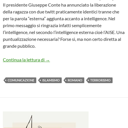
Il presidente Giuseppe Conte ha annunciato la liberazione
della ragazza con due twitt praticamente identici tranne che
per la parola “esterna” aggiunta accanto a intelligence. Nel
primo messaggio si ringrazia infatti semplicemente
l’intelligence, nel secondo l’intelligence esterna cioè l’AISE. Una
puntualizzazione necessaria? Forse sì, ma non certo diretta al
grande pubblico.
SILVIA E’ TORNATA, LASCIAMOLA IN P
Continua la lettura di
→
COMUNICAZIONE
ISLAMISMO
ROMANO
TERRORISMO