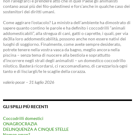
non rallegrarci e prendere atto che in quel Paese gli animalisti
contano assai più dei filo-palestinesi e fors’anche in qualche caso dei
sostenitori dei diritti umani.
Come aggirare l’ostacolo? La ministra dell’ambiente ha dimostrato di
sapere quanto contino le parole e ha definito i coccodrilli “animali
addomesticabili”, alla stregua di cani, gatti o caprette, i quali, per via
de3lla loro addomesticabilità, possono anche non essere nativi dei
luoghi di soggiorno. Finalmente, come avete sempre desiderato,
potrete tenere nella vostra vasca da bagno, meglio ancora nella
piscina – senza tema di nuocere alla bestiola e soprattutto
d’incorrere negli strali degli animalisti – un domestico coccodrillo
nilotico. Basterà ricordarsi, ci raccomandiamo, di carezzarlo/a ogni
tanto e di lisciargli/le le scaglie della corazza.
valerio pocar – 31 luglio 2026
GLI SPILLI PIÙ RECENTI
Coccodrilli domestici
ONAGROCRAZIA
DELINQUENZA A CINQUE STELLE
Nomen omen?