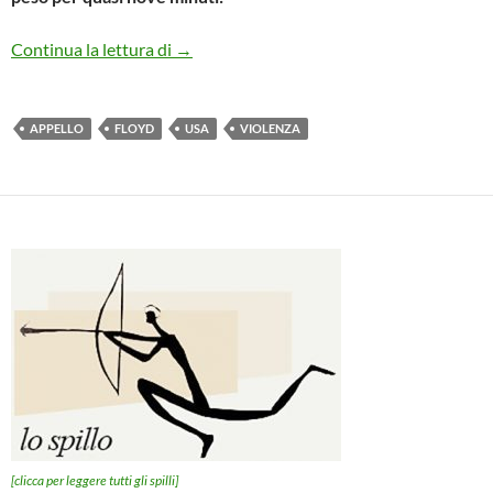
Come cittadini del mondo…
Continua la lettura di
→
APPELLO
FLOYD
USA
VIOLENZA
[clicca per leggere tutti gli spilli]