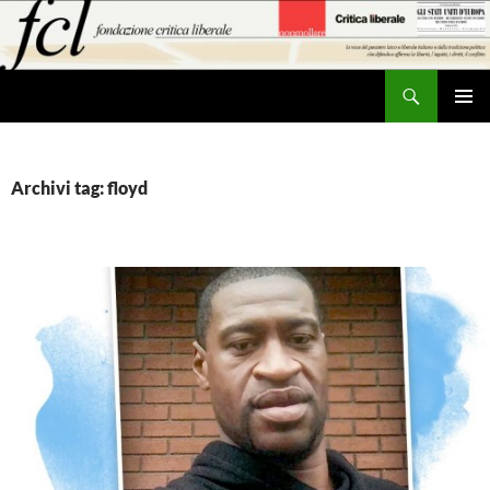
Vai
al
contenuto
Cerca
MENU
PRINCI
Archivi tag: floyd