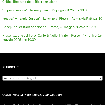
Critica liberale e delle Ricerche laiche
“Eppur si muove” – Roma, giovedì 25 giugno 2026 ore 18,00
mostra “Miraggio Europa” – Lorenzo di Pietro – Roma, via Rattazzi 10
“la repubblica italiana è donna” – roma, 26 maggio 2026 ore 17.30
Presentazione del libro “Carlo & Nello. I fratelli Rosselli” – Torino, 16
maggio 2026 ore 10.30
RUBRICHE
Rubriche
COMITATO DI PRESIDENZA ONORARIA