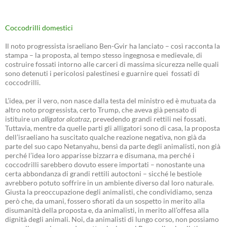
Coccodrilli domestici
Il noto progressista israeliano Ben-Gvir ha lanciato – così racconta la
stampa – la proposta, al tempo stesso ingegnosa e medievale, di
costruire fossati intorno alle carceri di massima sicurezza nelle quali
sono detenuti i pericolosi palestinesi e guarnire quei fossati di
coccodrilli.
L’idea, per il vero, non nasce dalla testa del ministro ed è mutuata da
altro noto progressista, certo Trump, che aveva già pensato di
istituire un
alligator alcatraz
, prevedendo grandi rettili nei fossati.
Tuttavia, mentre da quelle parti gli alligatori sono di casa, la proposta
dell’israeliano ha suscitato qualche reazione negativa, non già da
parte del suo capo Netanyahu, bensì da parte degli animalisti, non già
perché l’idea loro apparisse bizzarra e disumana, ma perché i
coccodrilli sarebbero dovuto essere importati – nonostante una
certa abbondanza di grandi rettili autoctoni – sicché le bestiole
avrebbero potuto soffrire in un ambiente diverso dal loro naturale.
Giusta la preoccupazione degli animalisti, che condividiamo, senza
però che, da umani, fossero sfiorati da un sospetto in merito alla
disumanità della proposta e, da animalisti, in merito all’offesa alla
dignità degli animali. Noi, da animalisti di lungo corso, non possiamo