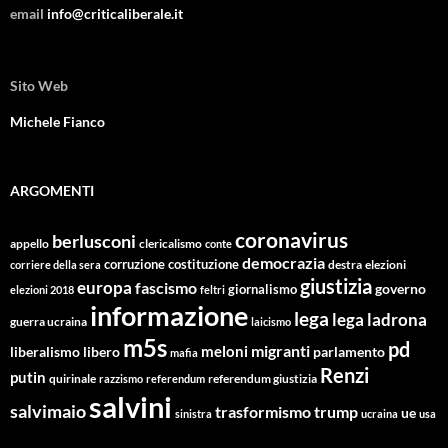
email
info@criticaliberale.it
Sito Web
Michele Fianco
ARGOMENTI
coronavirus
berlusconi
appello
clericalismo
conte
democrazia
corruzione
costituzione
corriere della sera
destra
elezioni
giustizia
europa
fascismo
giornalismo
governo
elezioni 2018
feltri
informazione
lega
lega ladrona
guerra ucraina
laicismo
m5s
pd
migranti
meloni
libero
parlamento
liberalismo
mafia
Renzi
putin
quirinale
referendum giustizia
razzismo
referendum
salvini
salvimaio
trasformismo
trump
ue
sinistra
ucraina
usa