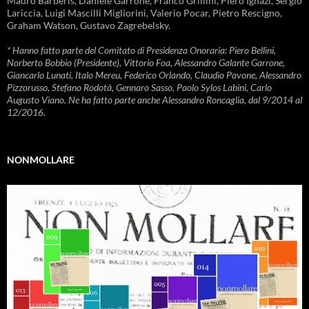
Mauro Barberis, Daniele Garrone, Franco Grillini, Piero Ignazi, Sergio
Lariccia, Luigi Mascilli Migliorini, Valerio Pocar, Pietro Rescigno,
Graham Watson, Gustavo Zagrebelsky.
* Hanno fatto parte del Comitato di Presidenza Onoraria: Piero Bellini,
Norberto Bobbio (Presidente), Vittorio Foa, Alessandro Galante Garrone,
Giancarlo Lunati, Italo Mereu, Federico Orlando, Claudio Pavone, Alessandro
Pizzorusso, Stefano Rodotà, Gennaro Sasso, Paolo Sylos Labini, Carlo
Augusto Viano. Ne ha fatto parte anche Alessandro Roncaglia, dal 9/2014 al
12/2016.
NONMOLLARE