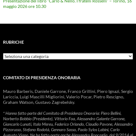
Presentazione del libro “Carlo & Nello. I fratelli Rosselli” – Torino, 16
maggio 2026 ore 10.30
RUBRICHE
Rubriche
COMITATO DI PRESIDENZA ONORARIA
Mauro Barberis, Daniele Garrone, Franco Grillini, Piero Ignazi, Sergio
Lariccia, Luigi Mascilli Migliorini, Valerio Pocar, Pietro Rescigno,
Graham Watson, Gustavo Zagrebelsky.
* Hanno fatto parte del Comitato di Presidenza Onoraria: Piero Bellini,
Norberto Bobbio (Presidente), Vittorio Foa, Alessandro Galante Garrone,
Giancarlo Lunati, Italo Mereu, Federico Orlando, Claudio Pavone, Alessandro
Pizzorusso, Stefano Rodotà, Gennaro Sasso, Paolo Sylos Labini, Carlo
Augusto Viano. Ne ha fatto parte anche Alessandro Roncaglia, dal 9/2014 al