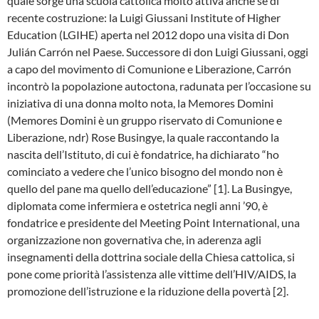
quale sorge una scuola cattolica molto attiva anche se di
recente costruzione: la Luigi Giussani Institute of Higher
Education (LGIHE) aperta nel 2012 dopo una visita di Don
Julián Carrón nel Paese. Successore di don Luigi Giussani, oggi
a capo del movimento di Comunione e Liberazione, Carrón
incontrò la popolazione autoctona, radunata per l’occasione su
iniziativa di una donna molto nota, la Memores Domini
(Memores Domini è un gruppo riservato di Comunione e
Liberazione, ndr) Rose Busingye, la quale raccontando la
nascita dell’Istituto, di cui è fondatrice, ha dichiarato “ho
cominciato a vedere che l’unico bisogno del mondo non è
quello del pane ma quello dell’educazione” [1]. La Busingye,
diplomata come infermiera e ostetrica negli anni ’90, è
fondatrice e presidente del Meeting Point International, una
organizzazione non governativa che, in aderenza agli
insegnamenti della dottrina sociale della Chiesa cattolica, si
pone come priorità l’assistenza alle vittime dell’HIV/AIDS, la
promozione dell’istruzione e la riduzione della povertà [2].