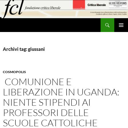
Vai
al
contenuto
Cerca
MENU
PRINCI
Archivi tag: giussani
COSMOPOLIS
COMUNIONE E
LIBERAZIONE IN UGANDA:
NIENTE STIPENDI AI
PROFESSORI DELLE
SCUOLE CATTOLICHE