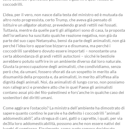
coccodrilli.
L’idea, per il vero, non nasce dalla testa del ministro ed è mutuata da
altro noto progressista, certo Trump, che aveva già pensato di
istituire un
alligator alcatraz
, prevedendo grandi rettili nei fossati.
Tuttavia, mentre da quelle parti gli alligatori sono di casa, la proposta
dell’israeliano ha suscitato qualche reazione negativa, non già da
parte del suo capo Netanyahu, bensì da parte degli animalisti, non già
perché l’idea loro apparisse bizzarra e disumana, ma perché i
coccodrilli sarebbero dovuto essere importati – nonostante una
certa abbondanza di grandi rettili autoctoni – sicché le bestiole
avrebbero potuto soffrire in un ambiente diverso dal loro naturale.
Giusta la preoccupazione degli animalisti, che condividiamo, senza
però che, da umani, fossero sfiorati da un sospetto in merito alla
disumanità della proposta e, da animalisti, in merito all’offesa alla
dignità degli animali. Noi, da animalisti di lungo corso, non possiamo
non rallegrarci e prendere atto che in quel Paese gli animalisti
contano assai più dei filo-palestinesi e fors’anche in qualche caso dei
sostenitori dei diritti umani.
Come aggirare l’ostacolo? La ministra dell’ambiente ha dimostrato di
sapere quanto contino le parole e ha definito i coccodrilli “animali
addomesticabili”, alla stregua di cani, gatti o caprette, i quali, per via
de3lla loro addomesticabilità, possono anche non essere nativi dei
luoghi di soggiorno. Finalmente, come avete sempre desiderato,