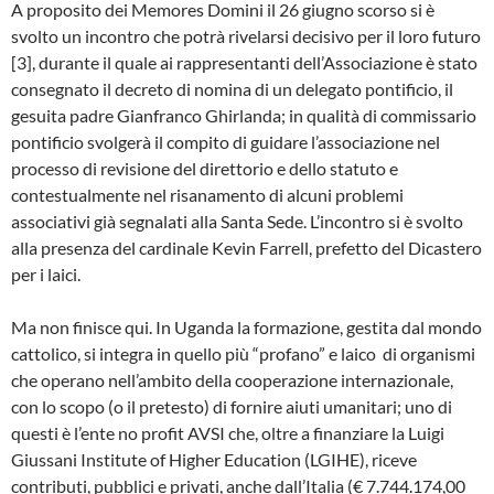
A proposito dei Memores Domini il 26 giugno scorso si è
svolto un incontro che potrà rivelarsi decisivo per il loro futuro
[3], durante il quale ai rappresentanti dell’Associazione è stato
consegnato il decreto di nomina di un delegato pontificio, il
gesuita padre Gianfranco Ghirlanda; in qualità di commissario
pontificio svolgerà il compito di guidare l’associazione nel
processo di revisione del direttorio e dello statuto e
contestualmente nel risanamento di alcuni problemi
associativi già segnalati alla Santa Sede. L’incontro si è svolto
alla presenza del cardinale Kevin Farrell, prefetto del Dicastero
per i laici.
Ma non finisce qui. In Uganda la formazione, gestita dal mondo
cattolico, si integra in quello più “profano” e laico di organismi
che operano nell’ambito della cooperazione internazionale,
con lo scopo (o il pretesto) di fornire aiuti umanitari; uno di
questi è l’ente no profit AVSI che, oltre a finanziare la Luigi
Giussani Institute of Higher Education (LGIHE), riceve
contributi, pubblici e privati, anche dall’Italia (€ 7.744.174,00