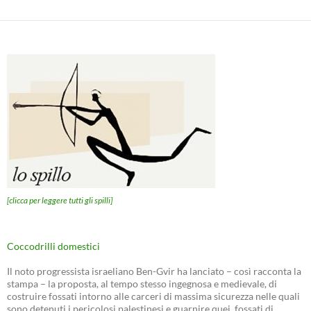
[clicca per leggere tutti gli spilli]
Coccodrilli domestici
Il noto progressista israeliano Ben-Gvir ha lanciato – così racconta la
stampa – la proposta, al tempo stesso ingegnosa e medievale, di
costruire fossati intorno alle carceri di massima sicurezza nelle quali
sono detenuti i pericolosi palestinesi e guarnire quei fossati di