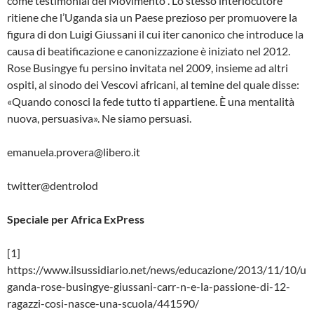
come testimonial del Movimento”. Lo stesso interlocutore
ritiene che l’Uganda sia un Paese prezioso per promuovere la
figura di don Luigi Giussani il cui iter canonico che introduce la
causa di beatificazione e canonizzazione è iniziato nel 2012.
Rose Busingye fu persino invitata nel 2009, insieme ad altri
ospiti, al sinodo dei Vescovi africani, al temine del quale disse:
«Quando conosci la fede tutto ti appartiene. È una mentalità
nuova, persuasiva». Ne siamo persuasi.
emanuela.provera@libero.it
twitter@dentrolod
Speciale per Africa ExPress
[1]
https://www.ilsussidiario.net/news/educazione/2013/11/10/u
ganda-rose-busingye-giussani-carr-n-e-la-passione-di-12-
ragazzi-cosi-nasce-una-scuola/441590/