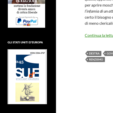
per aprire mosch
l’infamia di un at
certo il bisogno
di meno clerical
Continua la lett
GLI STATI UNITI D’EUROPA
DESTRA
GOV
RENZISMO