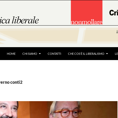
HOME
CHI SIAMO
CONTATTI
CHE COS’È IL LIBERALISMO
L
verno conti2