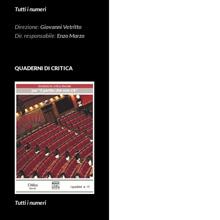
Tutti i numeri
Direzione:
Giovanni Vetritto
Dir. responsabile:
Enzo Marzo
QUADERNI DI CRITICA
Tutti i numeri