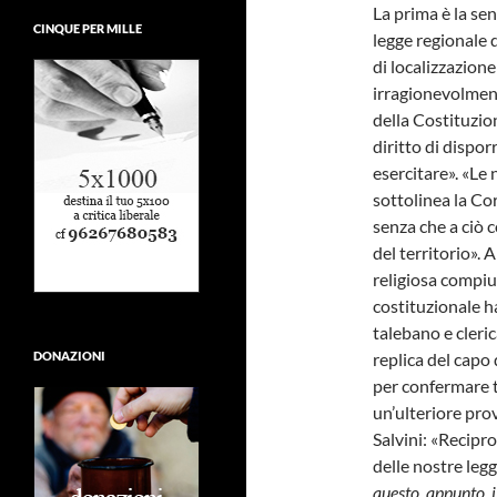
La prima è la se
CINQUE PER MILLE
legge regionale 
di localizzazione
irragionevolmente
della Costituzion
diritto di dispo
esercitare». «Le
sottolinea la Co
senza che a ciò 
del territorio». 
religiosa compiu
costituzionale h
talebano e cler
replica del capo 
DONAZIONI
per confermare t
un’ulteriore pro
Salvini: «Recipro
delle nostre legg
questo, appunto, i