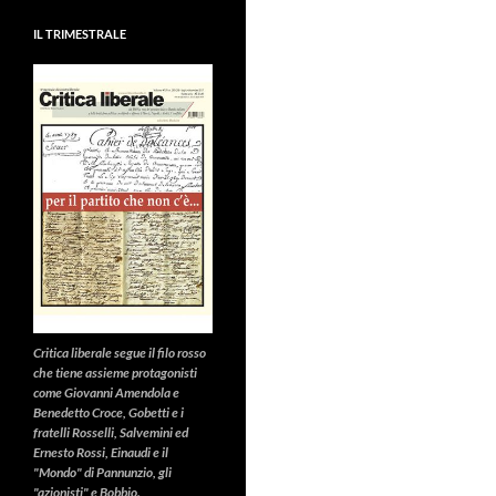
IL TRIMESTRALE
Critica liberale
segue il filo rosso
che tiene assieme protagonisti
come Giovanni Amendola e
Benedetto Croce, Gobetti e i
fratelli Rosselli, Salvemini ed
Ernesto Rossi, Einaudi e il
"Mondo" di Pannunzio, gli
"azionisti" e Bobbio.