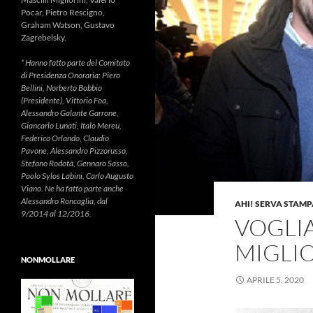
Pocar, Pietro Rescigno,
Graham Watson, Gustavo
Zagrebelsky.
* Hanno fatto parte del Comitato
di Presidenza Onoraria: Piero
Bellini, Norberto Bobbio
(Presidente), Vittorio Foa,
Alessandro Galante Garrone,
Giancarlo Lunati, Italo Mereu,
Federico Orlando, Claudio
Pavone, Alessandro Pizzorusso,
Stefano Rodotà, Gennaro Sasso,
Paolo Sylos Labini, Carlo Augusto
Viano. Ne ha fatto parte anche
Alessandro Roncaglia, dal
AHI! SERVA STAMP
9/2014 al 12/2016.
VOGLI
MIGLIO
NONMOLLARE
APRILE 5, 2020