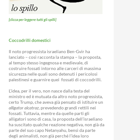
[clicca per leggere tutti gli spilli]
Coccodrilli domestici
Il noto progressista israeliano Ben-Gvir ha
lanciato – così racconta la stampa – la proposta,
al tempo stesso ingegnosa e medievale, di
costruire fossati intorno alle carceri di massima
sicurezza nelle quali sono detenuti i pericolosi
palestinesi e guarnire quei fossati di coccodrilli.
L’idea, per il vero, non nasce dalla testa del
ministro ed è mutuata da altro noto progressista,
certo Trump, che aveva già pensato di istituire un
alligator alcatraz
, prevedendo grandi rettili nei
fossati. Tuttavia, mentre da quelle parti gli
alligatori sono di casa, la proposta dell’israeliano
ha suscitato qualche reazione negativa, non già da
parte del suo capo Netanyahu, bensì da parte
degli animalisti, non già perché l’idea loro