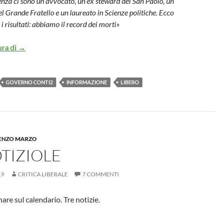
enza ci sono un avvocato, un ex steward del San Paolo, un
l Grande Fratello e un laureato in Scienze politiche. Ecco
i risultati: abbiamo il record dei morti»
VOGLIAMO IL GOVERNO DEI MIGLIORI
ura di
→
GOVERNO CONTI2
INFORMAZIONE
LIBERO
 ENZO MARZO
TIZIOLE
19
CRITICA LIBERALE
7 COMMENTI
are sul calendario. Tre notizie.