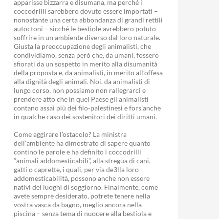
apparisse bizzarra e disumana, ma perché i
coccodrilli sarebbero dovuto essere importati –
nonostante una certa abbondanza di grandi rettili
autoctoni – sicché le bestiole avrebbero potuto
soffrire in un ambiente diverso dal loro naturale.
Giusta la preoccupazione degli animalisti, che
condividiamo, senza però che, da umani, fossero
sfiorati da un sospetto in merito alla disumanità
della proposta e, da animalisti, in merito all’offesa
alla dignità degli animali. Noi, da animalisti di
lungo corso, non possiamo non rallegrarci e
prendere atto che in quel Paese gli animalisti
contano assai più dei filo-palestinesi e fors’anche
in qualche caso dei sostenitori dei diritti umani.
Come aggirare l’ostacolo? La ministra
dell’ambiente ha dimostrato di sapere quanto
contino le parole e ha definito i coccodrilli
“animali addomesticabili”, alla stregua di cani,
gatti o caprette, i quali, per via de3lla loro
addomesticabilità, possono anche non essere
nativi dei luoghi di soggiorno. Finalmente, come
avete sempre desiderato, potrete tenere nella
vostra vasca da bagno, meglio ancora nella
piscina – senza tema di nuocere alla bestiola e