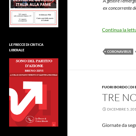
A gestire l’emerg
ex concorrente de
Continua la lett
LE FRECCE DI CRITICA
LIBERALE
CORONAVIRUS
FUORI BORDO | DI
TRE NO
DICEMBRE 5, 20
Giornate da segn