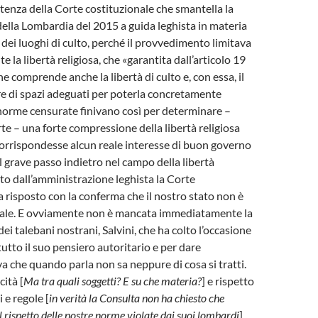
ntenza della Corte costituzionale che smantella la
della Lombardia del 2015 a guida leghista in materia
 dei luoghi di culto, perché il provvedimento limitava
 la libertà religiosa, che «garantita dall’articolo 19
e comprende anche la libertà di culto e, con essa, il
rre di spazi adeguati per poterla concretamente
 norme censurate finivano così per determinare –
rte – una forte compressione della libertà religiosa
corrispondesse alcun reale interesse di buon governo
Al grave passo indietro nel campo della libertà
to dall’amministrazione leghista la Corte
a risposto con la conferma che il nostro stato non è
icale. E ovviamente non è mancata immediatamente la
dei talebani nostrani, Salvini, che ha colto l’occasione
utto il suo pensiero autoritario e per dare
va che quando parla non sa neppure di cosa si tratti.
cità [
Ma tra quali soggetti? E su che materia?
] e rispetto
i e regole [
in verità la Consulta non ha chiesto che
l rispetto delle nostre norme violate dai suoi lombardi
]