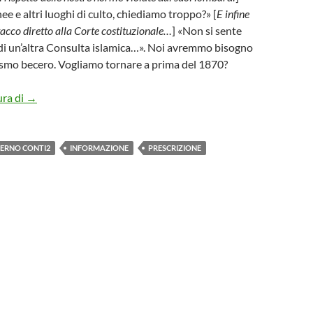
ee e altri luoghi di culto, chiediamo troppo?» [
E infine
tacco diretto alla Corte costituzionale…
] «Non si sente
 di un’altra Consulta islamica…». Noi avremmo bisogno
ismo becero. Vogliamo tornare a prima del 1870?
TRE NOTIZIOLE
ura di
→
ERNO CONTI2
INFORMAZIONE
PRESCRIZIONE