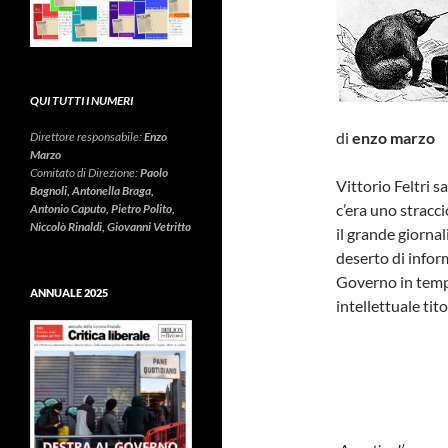
QUI TUTTI I NUMERI
di
enzo marzo
Direttore responsabile:
Enzo
Marzo
Comitato di Direzione:
Paolo
Vittorio Feltri s
Bagnoli, Antonella Braga,
c’era uno stracci
Antonio Caputo, Pietro Polito,
Niccolò Rinaldi, Giovanni Vetritto
il grande giornal
deserto di infor
Governo in tempo
ANNUALE 2025
intellettuale tit