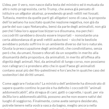
L’idea, per il vero, non nasce dalla testa del ministro ed è mutuata da
altro noto progressista, certo Trump, che aveva già pensato di
istituire un
alligator alcatraz
, prevedendo grandi rettili nei fossati.
Tuttavia, mentre da quelle parti gli alligatori sono di casa, la proposta
dell’israeliano ha suscitato qualche reazione negativa, non già da
parte del suo capo Netanyahu, bensì da parte degli animalisti, non già
perché l’idea loro apparisse bizzarra e disumana, ma perché i
coccodrilli sarebbero dovuto essere importati – nonostante una
certa abbondanza di grandi rettili autoctoni – sicché le bestiole
avrebbero potuto soffrire in un ambiente diverso dal loro naturale.
Giusta la preoccupazione degli animalisti, che condividiamo, senza
però che, da umani, fossero sfiorati da un sospetto in merito alla
disumanità della proposta e, da animalisti, in merito all’offesa alla
dignità degli animali. Noi, da animalisti di lungo corso, non possiamo
non rallegrarci e prendere atto che in quel Paese gli animalisti
contano assai più dei filo-palestinesi e fors’anche in qualche caso dei
sostenitori dei diritti umani.
Come aggirare l’ostacolo? La ministra dell’ambiente ha dimostrato di
sapere quanto contino le parole e ha definito i coccodrilli “animali
addomesticabili”, alla stregua di cani, gatti o caprette, i quali, per via
de3lla loro addomesticabilità, possono anche non essere nativi dei
luoghi di soggiorno. Finalmente, come avete sempre desiderato,
potrete tenere nella vostra vasca da bagno, meglio ancora nella