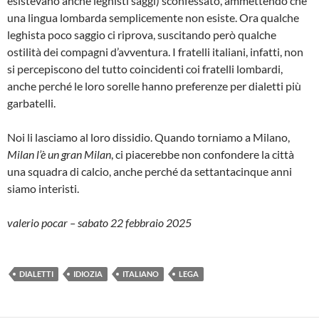
esistevano anche leghisti saggi) sconfessato, ammettendo che
una lingua lombarda semplicemente non esiste. Ora qualche
leghista poco saggio ci riprova, suscitando però qualche
ostilità dei compagni d’avventura. I fratelli italiani, infatti, non
si percepiscono del tutto coincidenti coi fratelli lombardi,
anche perché le loro sorelle hanno preferenze per dialetti più
garbatelli.
Noi li lasciamo al loro dissidio. Quando torniamo a Milano,
Milan l’è un gran Milan
, ci piacerebbe non confondere la città
una squadra di calcio, anche perché da settantacinque anni
siamo interisti.
valerio pocar – sabato 22 febbraio 2025
DIALETTI
IDIOZIA
ITALIANO
LEGA