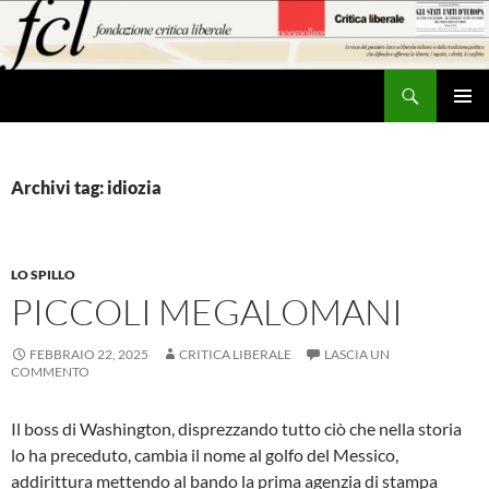
Vai
al
contenuto
Cerca
MENU
PRINCI
Archivi tag: idiozia
LO SPILLO
PICCOLI MEGALOMANI
FEBBRAIO 22, 2025
CRITICA LIBERALE
LASCIA UN
COMMENTO
Il boss di Washington, disprezzando tutto ciò che nella storia
lo ha preceduto, cambia il nome al golfo del Messico,
addirittura mettendo al bando la prima agenzia di stampa