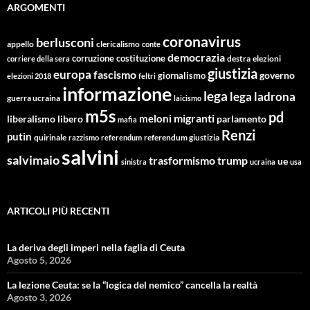
ARGOMENTI
coronavirus
berlusconi
appello
clericalismo
conte
democrazia
corruzione
costituzione
corriere della sera
destra
elezioni
giustizia
europa
fascismo
giornalismo
governo
elezioni 2018
feltri
informazione
lega
lega ladrona
guerra ucraina
laicismo
m5s
pd
migranti
meloni
libero
parlamento
liberalismo
mafia
Renzi
putin
quirinale
referendum giustizia
razzismo
referendum
salvini
salvimaio
trasformismo
trump
ue
sinistra
ucraina
usa
ARTICOLI PIÙ RECENTI
La deriva degli imperi nella faglia di Ceuta
Agosto 5, 2026
La lezione Ceuta: se la “logica del nemico” cancella la realtà
Agosto 3, 2026