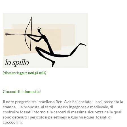
[clicca per leggere tutti gli spilli]
Coccodrilli domestici
Il noto progressista israeliano Ben-Gvir ha lanciato – così racconta la
stampa – la proposta, al tempo stesso ingegnosa e medievale, di
costruire fossati intorno alle carceri di massima sicurezza nelle quali
sono detenuti i pericolosi palestinesi e guarnire quei fossati di
coccodrilli.