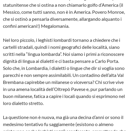
statunitense che si ostina a non chiamarlo golfo d’America (il
Messico, come tutti sanno, non è in America. Povero Monroe,
che si ostinò a pensarla diversamente, allargando alquanto i
confini americani!) Megalomania.
Nel loro piccolo, i leghisti lombardi tornano a chiedere che i
cartelli stradali, quindi i nomi geografici delle località, siano
scritti nella “lingua lombarda”. Noi siamo i primi a riconoscere
dignità di lingua ai dialetti e ci basta pensare a Carlo Porta.
Solo che, in Lombardia, i dialetti o lingue che dir si voglia sono
parecchi e non sempre assimilabili. Un contadino dell’alta Val
Brembana capirebbe un milanese o viceversa? Chi scrive vive
in una amena località dell’Oltrepò Pavese e, pur parlando un
buon milanese, fatica a capire i locali quando si esprimono nel
loro dialetto stretto.
La questione non è nuova, ma già una decina d’anni or sono il
medesimo tentativo fu saggiamente (esistono o almeno