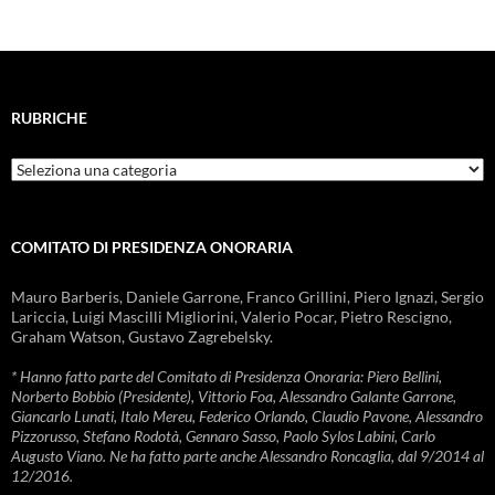
RUBRICHE
Rubriche
COMITATO DI PRESIDENZA ONORARIA
Mauro Barberis, Daniele Garrone, Franco Grillini, Piero Ignazi, Sergio
Lariccia, Luigi Mascilli Migliorini, Valerio Pocar, Pietro Rescigno,
Graham Watson, Gustavo Zagrebelsky.
* Hanno fatto parte del Comitato di Presidenza Onoraria: Piero Bellini,
Norberto Bobbio (Presidente), Vittorio Foa, Alessandro Galante Garrone,
Giancarlo Lunati, Italo Mereu, Federico Orlando, Claudio Pavone, Alessandro
Pizzorusso, Stefano Rodotà, Gennaro Sasso, Paolo Sylos Labini, Carlo
Augusto Viano. Ne ha fatto parte anche Alessandro Roncaglia, dal 9/2014 al
12/2016.