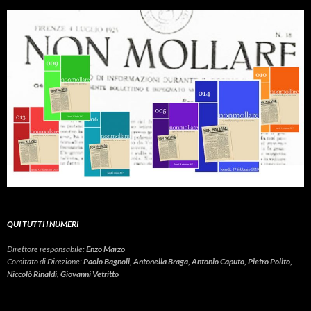
QUI TUTTI I NUMERI
Direttore responsabile:
Enzo Marzo
Comitato di Direzione:
Paolo Bagnoli, Antonella Braga, Antonio Caputo, Pietro Polito,
Niccolò Rinaldi, Giovanni Vetritto