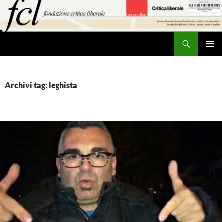
Vai
al
contenuto
Cerca
MENU
PRINCI
Archivi tag: leghista