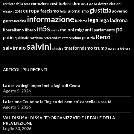
democrazia
corruzione
costituzione
corriere della sera
destra
elezioni
giustizia
europa
fascismo
giornalismo
governo
elezioni 2018
feltri
informazione
lega
lega ladrona
guerra ucraina
laicismo
m5s
pd
migranti
meloni
libero
parlamento
liberalismo
mafia
Renzi
putin
quirinale
referendum giustizia
razzismo
referendum
salvini
salvimaio
trasformismo
trump
ue
sinistra
ucraina
usa
ARTICOLI PIÙ RECENTI
La deriva degli imperi nella faglia di Ceuta
Agosto 5, 2026
La lezione Ceuta: se la “logica del nemico” cancella la realtà
Agosto 3, 2026
VAL DI SUSA: L’ASSALTO ORGANIZZATO E LE FALLE DELLA
PREVENZIONE
Luglio 30, 2026