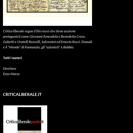
Critica liberale
segue il filo rosso che tiene assieme
protagonisti come Giovanni Amendola e Benedetto Croce,
Gobetti e i fratelli Rosselli, Salvemini ed Ernesto Rossi, Einaudi
e il "Mondo" di Pannunzio, gli "azionisti" e Bobbio.
Tutti i numeri
Direttore
Enzo Marzo
CRITICALIBERALE.IT