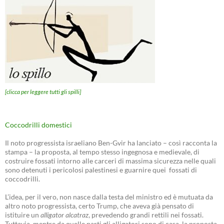
[clicca per leggere tutti gli spilli]
Coccodrilli domestici
Il noto progressista israeliano Ben-Gvir ha lanciato – così racconta la
stampa – la proposta, al tempo stesso ingegnosa e medievale, di
costruire fossati intorno alle carceri di massima sicurezza nelle quali
sono detenuti i pericolosi palestinesi e guarnire quei fossati di
coccodrilli.
L’idea, per il vero, non nasce dalla testa del ministro ed è mutuata da
altro noto progressista, certo Trump, che aveva già pensato di
istituire un
alligator alcatraz
, prevedendo grandi rettili nei fossati.
Tuttavia, mentre da quelle parti gli alligatori sono di casa, la proposta