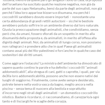
dell’israeliano ha suscitato qualche reazione negativa, non già da
parte del suo capo Netanyahu, bensì da parte degli animalisti, non già
perché l’idea loro apparisse bizzarra e disumana, ma perché i
coccodrilli sarebbero dovuto essere importati – nonostante una
certa abbondanza di grandi rettili autoctoni – sicché le bestiole
avrebbero potuto soffrire in un ambiente diverso dal loro naturale.
Giusta la preoccupazione degli animalisti, che condividiamo, senza
però che, da umani, fossero sfiorati da un sospetto in merito alla
disumanità della proposta e, da animalisti, in merito all’offesa alla
dignità degli animali. Noi, da animalisti di lungo corso, non possiamo
non rallegrarci e prendere atto che in quel Paese gli animalisti
contano assai più dei filo-palestinesi e fors’anche in qualche caso dei
sostenitori dei diritti umani.
Come aggirare l’ostacolo? La ministra dell’ambiente ha dimostrato di
sapere quanto contino le parole e ha definito i coccodrilli “animali
addomesticabili”, alla stregua di cani, gatti o caprette, i quali, per via
de3lla loro addomesticabilità, possono anche non essere nativi dei
luoghi di soggiorno. Finalmente, come avete sempre desiderato,
potrete tenere nella vostra vasca da bagno, meglio ancora nella
piscina – senza tema di nuocere alla bestiola e soprattutto
d’incorrere negli strali degli animalisti – un domestico coccodrillo
nilotico. Basterà ricordarsi, ci raccomandiamo, di carezzarlo/a ogni
tanto e di lisciargli/le le scaglie della corazza.