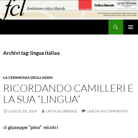
Vai
al
contenuto
Cerca
MENU
PRINCI
Archivi tag: lingua italiaa
LA CERIMONIA DEGLI ADDII
RICORDANDO CAMILLERI E
LA SUA “LINGUA”
LUGLIO 18, 2019
CRITICA LIBERALE
LASCIA UN COMMENTO
di
giuseppe “pino” nicotri