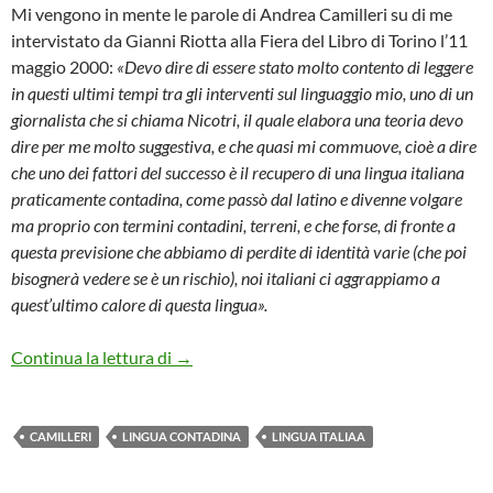
Mi vengono in mente le parole di Andrea Camilleri su di me
intervistato da Gianni Riotta alla Fiera del Libro di Torino l’11
maggio 2000:
«Devo dire di essere stato molto contento di leggere
in questi ultimi tempi tra gli interventi sul linguaggio mio, uno di un
giornalista che si chiama Nicotri, il quale elabora una teoria devo
dire per me molto suggestiva, e che quasi mi commuove, cioè a dire
che uno dei fattori del successo è il recupero di una lingua italiana
praticamente contadina, come passò dal latino e divenne volgare
ma proprio con termini contadini, terreni, e che forse, di fronte a
questa previsione che abbiamo di perdite di identità varie (che poi
bisognerà vedere se è un rischio), noi italiani ci aggrappiamo a
quest’ultimo calore di questa lingua».
RICORDANDO CAMILLERI E LA SUA “L
Continua la lettura di
→
CAMILLERI
LINGUA CONTADINA
LINGUA ITALIAA