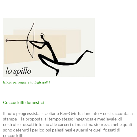
[clicca per leggere tutti gli spilli]
Coccodrilli domestici
Il noto progressista israeliano Ben-Gvir ha lanciato – così racconta la
stampa – la proposta, al tempo stesso ingegnosa e medievale, di
costruire fossati intorno alle carceri di massima sicurezza nelle quali
sono detenuti i pericolosi palestinesi e guarnire quei fossati di
coccodrilli.