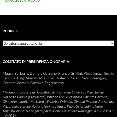
maggio 2026 ore 10.30
RUBRICHE
Rubriche
COMITATO DI PRESIDENZA ONORARIA
Mauro Barberis, Daniele Garrone, Franco Grillini, Piero Ignazi, Sergio
Lariccia, Luigi Mascilli Migliorini, Valerio Pocar, Pietro Rescigno,
Graham Watson, Gustavo Zagrebelsky.
* Hanno fatto parte del Comitato di Presidenza Onoraria: Piero Bellini,
Norberto Bobbio (Presidente), Vittorio Foa, Alessandro Galante Garrone,
Giancarlo Lunati, Italo Mereu, Federico Orlando, Claudio Pavone, Alessandro
Pizzorusso, Stefano Rodotà, Gennaro Sasso, Paolo Sylos Labini, Carlo
Augusto Viano. Ne ha fatto parte anche Alessandro Roncaglia, dal 9/2014 al
12/2016.