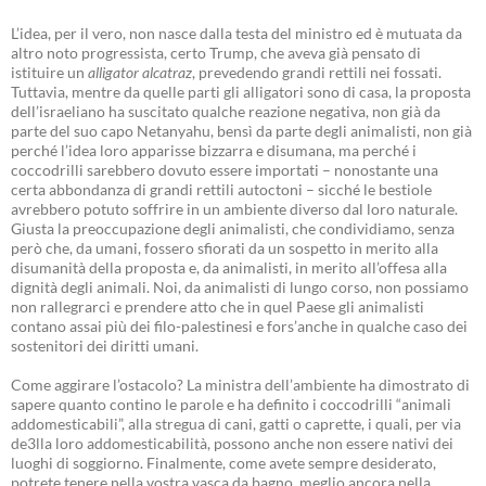
L’idea, per il vero, non nasce dalla testa del ministro ed è mutuata da
altro noto progressista, certo Trump, che aveva già pensato di
istituire un
alligator alcatraz
, prevedendo grandi rettili nei fossati.
Tuttavia, mentre da quelle parti gli alligatori sono di casa, la proposta
dell’israeliano ha suscitato qualche reazione negativa, non già da
parte del suo capo Netanyahu, bensì da parte degli animalisti, non già
perché l’idea loro apparisse bizzarra e disumana, ma perché i
coccodrilli sarebbero dovuto essere importati – nonostante una
certa abbondanza di grandi rettili autoctoni – sicché le bestiole
avrebbero potuto soffrire in un ambiente diverso dal loro naturale.
Giusta la preoccupazione degli animalisti, che condividiamo, senza
però che, da umani, fossero sfiorati da un sospetto in merito alla
disumanità della proposta e, da animalisti, in merito all’offesa alla
dignità degli animali. Noi, da animalisti di lungo corso, non possiamo
non rallegrarci e prendere atto che in quel Paese gli animalisti
contano assai più dei filo-palestinesi e fors’anche in qualche caso dei
sostenitori dei diritti umani.
Come aggirare l’ostacolo? La ministra dell’ambiente ha dimostrato di
sapere quanto contino le parole e ha definito i coccodrilli “animali
addomesticabili”, alla stregua di cani, gatti o caprette, i quali, per via
de3lla loro addomesticabilità, possono anche non essere nativi dei
luoghi di soggiorno. Finalmente, come avete sempre desiderato,
potrete tenere nella vostra vasca da bagno, meglio ancora nella