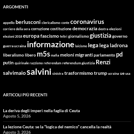
ARGOMENTI
coronavirus
berlusconi
appello
clericalismo
conte
democrazia
corruzione
costituzione
corriere della sera
destra
elezioni
giustizia
europa
fascismo
giornalismo
governo
elezioni 2018
feltri
informazione
lega
lega ladrona
guerra ucraina
laicismo
m5s
pd
migranti
meloni
libero
parlamento
liberalismo
mafia
Renzi
putin
quirinale
referendum giustizia
razzismo
referendum
salvini
salvimaio
trasformismo
trump
ue
sinistra
ucraina
usa
ARTICOLI PIÙ RECENTI
La deriva degli imperi nella faglia di Ceuta
Agosto 5, 2026
La lezione Ceuta: se la “logica del nemico” cancella la realtà
Agosto 3, 2026