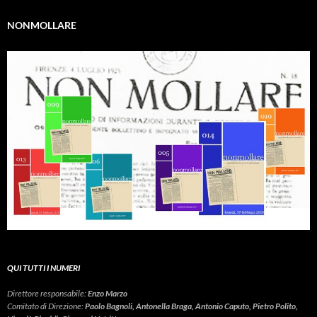
NONMOLLARE
QUI TUTTI I NUMERI
Direttore responsabile:
Enzo Marzo
Comitato di Direzione:
Paolo Bagnoli, Antonella Braga, Antonio Caputo, Pietro Polito,