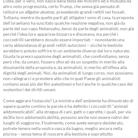
L’idea, per il vero, non nasce dalla testa del ministro ed è mutuata da
altro noto progressista, certo Trump, che aveva già pensato di
istituire un
alligator alcatraz
, prevedendo grandi rettili nei fossati.
Tuttavia, mentre da quelle parti gli alligatori sono di casa, la proposta
dell’israeliano ha suscitato qualche reazione negativa, non già da
parte del suo capo Netanyahu, bensì da parte degli animalisti, non già
perché l’idea loro apparisse bizzarra e disumana, ma perché i
coccodrilli sarebbero dovuto essere importati – nonostante una
certa abbondanza di grandi rettili autoctoni – sicché le bestiole
avrebbero potuto soffrire in un ambiente diverso dal loro naturale.
Giusta la preoccupazione degli animalisti, che condividiamo, senza
però che, da umani, fossero sfiorati da un sospetto in merito alla
disumanità della proposta e, da animalisti, in merito all’offesa alla
dignità degli animali. Noi, da animalisti di lungo corso, non possiamo
non rallegrarci e prendere atto che in quel Paese gli animalisti
contano assai più dei filo-palestinesi e fors’anche in qualche caso dei
sostenitori dei diritti umani.
Come aggirare l’ostacolo? La ministra dell’ambiente ha dimostrato di
sapere quanto contino le parole e ha definito i coccodrilli “animali
addomesticabili”, alla stregua di cani, gatti o caprette, i quali, per via
de3lla loro addomesticabilità, possono anche non essere nativi dei
luoghi di soggiorno. Finalmente, come avete sempre desiderato,
potrete tenere nella vostra vasca da bagno, meglio ancora nella
piscina – senza tema di nuocere alla bestiola e soprattutto