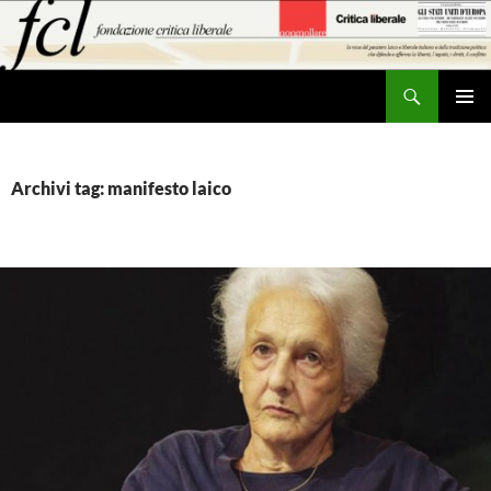
Vai
al
contenuto
Cerca
MENU
PRINCI
Archivi tag: manifesto laico