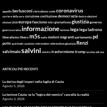
coronavirus
berlusconi
appello
clericalismo
conte
democrazia
corruzione
costituzione
corriere della sera
destra
elezioni
giustizia
europa
fascismo
giornalismo
governo
elezioni 2018
feltri
informazione
lega
lega ladrona
guerra ucraina
laicismo
m5s
pd
migranti
meloni
libero
parlamento
liberalismo
mafia
Renzi
putin
quirinale
referendum giustizia
razzismo
referendum
salvini
salvimaio
trasformismo
trump
ue
sinistra
ucraina
usa
ARTICOLI PIÙ RECENTI
La deriva degli imperi nella faglia di Ceuta
Agosto 5, 2026
La lezione Ceuta: se la “logica del nemico” cancella la realtà
Agosto 3, 2026