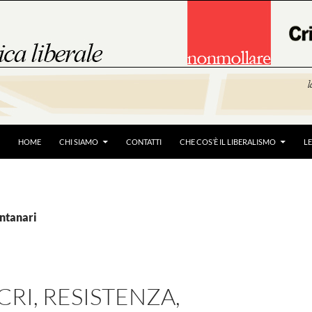
HOME
CHI SIAMO
CONTATTI
CHE COS’È IL LIBERALISMO
L
ontanari
RI, RESISTENZA,