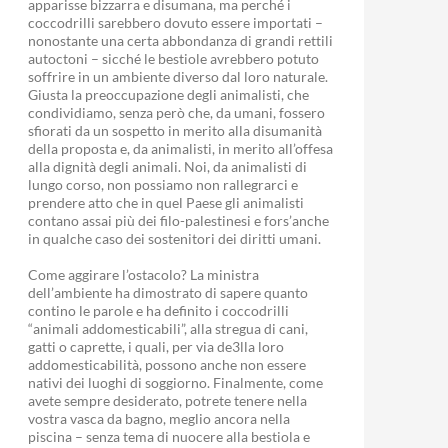
apparisse bizzarra e disumana, ma perché i
coccodrilli sarebbero dovuto essere importati –
nonostante una certa abbondanza di grandi rettili
autoctoni – sicché le bestiole avrebbero potuto
soffrire in un ambiente diverso dal loro naturale.
Giusta la preoccupazione degli animalisti, che
condividiamo, senza però che, da umani, fossero
sfiorati da un sospetto in merito alla disumanità
della proposta e, da animalisti, in merito all’offesa
alla dignità degli animali. Noi, da animalisti di
lungo corso, non possiamo non rallegrarci e
prendere atto che in quel Paese gli animalisti
contano assai più dei filo-palestinesi e fors’anche
in qualche caso dei sostenitori dei diritti umani.
Come aggirare l’ostacolo? La ministra
dell’ambiente ha dimostrato di sapere quanto
contino le parole e ha definito i coccodrilli
“animali addomesticabili”, alla stregua di cani,
gatti o caprette, i quali, per via de3lla loro
addomesticabilità, possono anche non essere
nativi dei luoghi di soggiorno. Finalmente, come
avete sempre desiderato, potrete tenere nella
vostra vasca da bagno, meglio ancora nella
piscina – senza tema di nuocere alla bestiola e