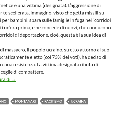
nefice e una vittima (designata). L’aggressione di
 te scellerata, immagino, visto che getta missili su
 per bambini, spara sulle famiglie in fuga nei “corridoi
ti un’ora prima, e ne concede di nuovi, che conducono
orridoi di deportazione, cioè, questa è la sua idea di
di massacro, il popolo ucraino, stretto attorno al suo
raticamente eletto (col 73% dei voti), ha deciso di
renua resistenza. La vittima designata rifiuta di
sceglie di combattere.
MASSACRI, RESISTENZA, LOGICA
ura di
→
IANO
MONTANARI
PACIFISMO
UCRAINA