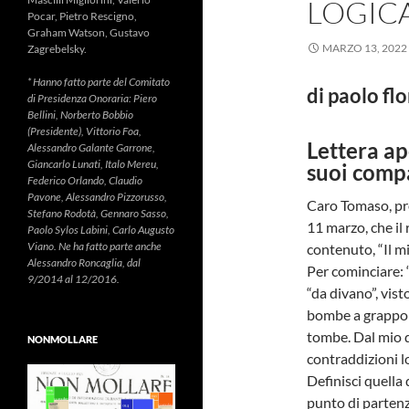
LOGIC
Pocar, Pietro Rescigno,
Graham Watson, Gustavo
MARZO 13, 2022
Zagrebelsky.
* Hanno fatto parte del Comitato
di
paolo flo
di Presidenza Onoraria: Piero
Bellini, Norberto Bobbio
(Presidente), Vittorio Foa,
Lettera a
Alessandro Galante Garrone,
Giancarlo Lunati, Italo Mereu,
suoi compa
Federico Orlando, Claudio
Pavone, Alessandro Pizzorusso,
Caro Tomaso, pro
Stefano Rodotà, Gennaro Sasso,
11 marzo, che il 
Paolo Sylos Labini, Carlo Augusto
Viano. Ne ha fatto parte anche
contenuto, “Il mi
Alessandro Roncaglia, dal
Per cominciare: 
9/2014 al 12/2016.
“da divano”, vis
bombe a grappolo
tombe. Dal mio d
NONMOLLARE
contraddizioni l
Definisci quella 
punto di partenz