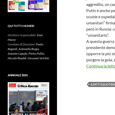
aggredito, un car
Putin è anche per
scuole e ospedali
umanitari” firma
QUI TUTTI I NUMERI
però in Russia: c
“umanitario”.
Direttore responsabile:
Enzo
Marzo
A questa guerra 
Comitato di Direzione:
Paolo
presidente democ
Bagnoli, Antonella Braga,
opporre la più st
Antonio Caputo, Pietro Polito,
Niccolò Rinaldi, Giovanni Vetritto
porgere la gola, 
Continua la lett
ANNUALE 2025
ILFATTOQUOTID