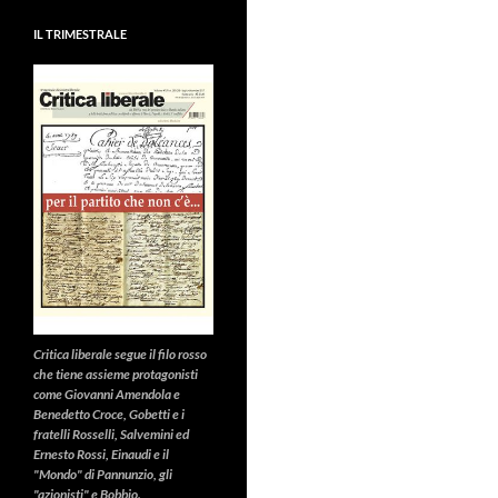
IL TRIMESTRALE
Critica liberale
segue il filo rosso
che tiene assieme protagonisti
come Giovanni Amendola e
Benedetto Croce, Gobetti e i
fratelli Rosselli, Salvemini ed
Ernesto Rossi, Einaudi e il
"Mondo" di Pannunzio, gli
"azionisti" e Bobbio.