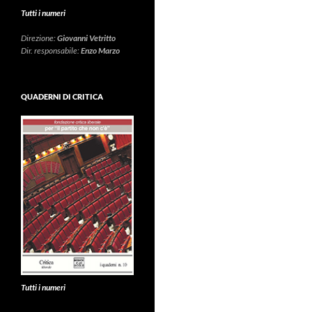
Tutti i numeri
Direzione:
Giovanni Vetritto
Dir. responsabile:
Enzo Marzo
QUADERNI DI CRITICA
Tutti i numeri