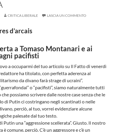
A
CRITICA LIBERALE
LASCIA UN COMMENTO
res d’arcais
perta a Tomaso Montanari e ai
gni pacifisti
vo a occuparmi del tuo articolo su Il Fatto di venerdì
redattore ha titolato, con perfetta aderenza al
litarismo da divano farà strage di ucraini”.
“guerrafondai” o “pacifisti”, siamo naturalmente tutti
to che possiamo scrivere dalle nostre case senza che le
 di Putin ci costringano negli scantinati o nelle
ivano, perciò, al tuo, vorrei evidenziare alcune
ogiche palesate dal tuo testo.
di Putin una “aggressione scellerata”. Giusto. Il nostro
a è comune, perciò. C’è un aggressore e c’è un