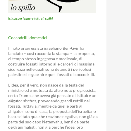
[clicca per leggere tutti gli spilli]
Coccodrilli domestici
Il noto progressista israeliano Ben-Gvir ha
lanciato – così racconta la stampa – la proposta,
al tempo stesso ingegnosa e medievale, di
costruire fossati intorno alle carceri di massima
sicurezza nelle quali sono detenuti i pericolosi
palestinesi e guarnire quei fossati di coccodrilli.
L’idea, per il vero, non nasce dalla testa del
ministro ed è mutuata da altro noto progressista,
certo Trump, che aveva già pensato di istituire un
alligator alcatraz
, prevedendo grandi rettili nei
fossati. Tuttavia, mentre da quelle parti gli
alligatori sono di casa, la proposta dell’israeliano
ha suscitato qualche reazione negativa, non già da
parte del suo capo Netanyahu, bensì da parte
degli animalisti, non già perché l’idea loro