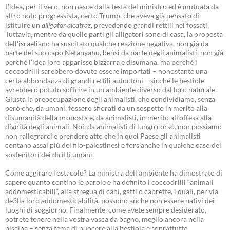
L’idea, per il vero, non nasce dalla testa del ministro ed è mutuata da
altro noto progressista, certo Trump, che aveva già pensato di
istituire un
alligator alcatraz
, prevedendo grandi rettili nei fossati.
Tuttavia, mentre da quelle parti gli alligatori sono di casa, la proposta
dell’israeliano ha suscitato qualche reazione negativa, non già da
parte del suo capo Netanyahu, bensì da parte degli animalisti, non già
perché l’idea loro apparisse bizzarra e disumana, ma perché i
coccodrilli sarebbero dovuto essere importati – nonostante una
certa abbondanza di grandi rettili autoctoni – sicché le bestiole
avrebbero potuto soffrire in un ambiente diverso dal loro naturale.
Giusta la preoccupazione degli animalisti, che condividiamo, senza
però che, da umani, fossero sfiorati da un sospetto in merito alla
disumanità della proposta e, da animalisti, in merito all’offesa alla
dignità degli animali. Noi, da animalisti di lungo corso, non possiamo
non rallegrarci e prendere atto che in quel Paese gli animalisti
contano assai più dei filo-palestinesi e fors’anche in qualche caso dei
sostenitori dei diritti umani.
Come aggirare l’ostacolo? La ministra dell’ambiente ha dimostrato di
sapere quanto contino le parole e ha definito i coccodrilli “animali
addomesticabili”, alla stregua di cani, gatti o caprette, i quali, per via
de3lla loro addomesticabilità, possono anche non essere nativi dei
luoghi di soggiorno. Finalmente, come avete sempre desiderato,
potrete tenere nella vostra vasca da bagno, meglio ancora nella
piscina – senza tema di nuocere alla bestiola e soprattutto