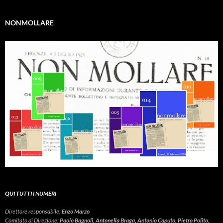
NONMOLLARE
QUI TUTTI I NUMERI
Direttore responsabile:
Enzo Marzo
Comitato di Direzione:
Paolo Bagnoli, Antonella Braga, Antonio Caputo, Pietro Polito,