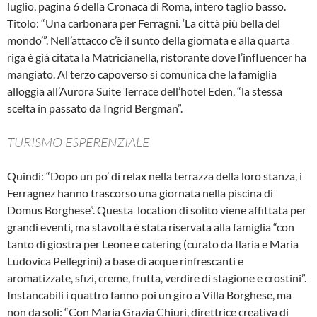
luglio, pagina 6 della Cronaca di Roma, intero taglio basso.
Titolo: “Una carbonara per Ferragni. ‘La città più bella del
mondo’”. Nell’attacco c’è il sunto della giornata e alla quarta
riga è già citata la Matricianella, ristorante dove l’influencer ha
mangiato. Al terzo capoverso si comunica che la famiglia
alloggia all’Aurora Suite Terrace dell’hotel Eden, “la stessa
scelta in passato da Ingrid Bergman”.
TURISMO ESPERENZIALE
Quindi: “Dopo un po’ di relax nella terrazza della loro stanza, i
Ferragnez hanno trascorso una giornata nella piscina di
Domus Borghese”. Questa
location di solito viene affittata per
grandi eventi, ma stavolta è stata riservata alla famiglia “con
tanto di giostra per Leone e catering (curato da Ilaria e Maria
Ludovica Pellegrini) a base di acque rinfrescanti e
aromatizzate, sfizi, creme, frutta, verdire di stagione e crostini”.
Instancabili i quattro fanno poi un giro a Villa Borghese, ma
non da soli: “Con Maria Grazia Chiuri, direttrice creativa di