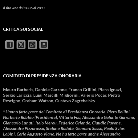
Il sito web dal 2006 al 2017
CRITICA SUI SOCIAL
COMITATO DI PRESIDENZA ONORARIA
Mauro Barberis, Daniele Garrone, Franco Grillini, Piero Ignazi,
Sergio Lariccia, Luigi Mascilli Migliorini, Valerio Pocar, Pietro
Rescigno, Graham Watson, Gustavo Zagrebelsky.
* Hanno fatto parte del Comitato di Presidenza Onoraria: Piero Bellini,
Norberto Bobbio (Presidente), Vittorio Foa, Alessandro Galante Garrone,
Giancarlo Lunati, Italo Mereu, Federico Orlando, Claudio Pavone,
Alessandro Pizzorusso, Stefano Rodotà, Gennaro Sasso, Paolo Sylos
Labini, Carlo Augusto Viano. Ne ha fatto parte anche Alessandro