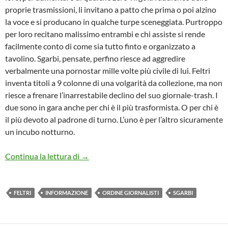
proprie trasmissioni, li invitano a patto che prima o poi alzino
la voce e si producano in qualche turpe sceneggiata. Purtroppo
per loro recitano malissimo entrambi e chi assiste si rende
facilmente conto di come sia tutto finto e organizzato a
tavolino. Sgarbi, pensate, perfino riesce ad aggredire
verbalmente una pornostar mille volte più civile di lui. Feltri
inventa titoli a 9 colonne di una volgarità da collezione, ma non
riesce a frenare l’inarrestabile declino del suo giornale-trash. I
due sono in gara anche per chi è il più trasformista. O per chi è
il più devoto al padrone di turno. L’uno è per l’altro sicuramente
un incubo notturno.
IL PIRLA
Continua la lettura di
→
FELTRI
INFORMAZIONE
ORDINE GIORNALISTI
SGARBI