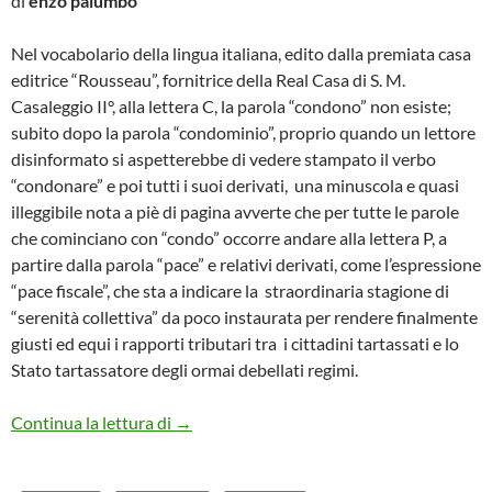
di
enzo palumbo
Nel vocabolario della lingua italiana, edito dalla premiata casa
editrice “Rousseau”, fornitrice della Real Casa di S. M.
Casaleggio II°, alla lettera C, la parola “condono” non esiste;
subito dopo la parola “condominio”, proprio quando un lettore
disinformato si aspetterebbe di vedere stampato il verbo
“condonare” e poi tutti i suoi derivati, una minuscola e quasi
illeggibile nota a piè di pagina avverte che per tutte le parole
che cominciano con “condo” occorre andare alla lettera P, a
partire dalla parola “pace” e relativi derivati, come l’espressione
“pace fiscale”, che sta a indicare la straordinaria stagione di
“serenità collettiva” da poco instaurata per rendere finalmente
giusti ed equi i rapporti tributari tra i cittadini tartassati e lo
Stato tartassatore degli ormai debellati regimi.
LA “NEOLINGUA” AL TEMPO DEL GOV
Continua la lettura di
→