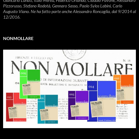
Giancarlo Lunati, Italo Mereu, Federico Orlando, Claudio Pavone, Alessandro
Pizzorusso, Stefano Rodotà, Gennaro Sasso, Paolo Sylos Labini, Carlo
Augusto Viano. Ne ha fatto parte anche Alessandro Roncaglia, dal 9/2014 al
12/2016.
NONMOLLARE