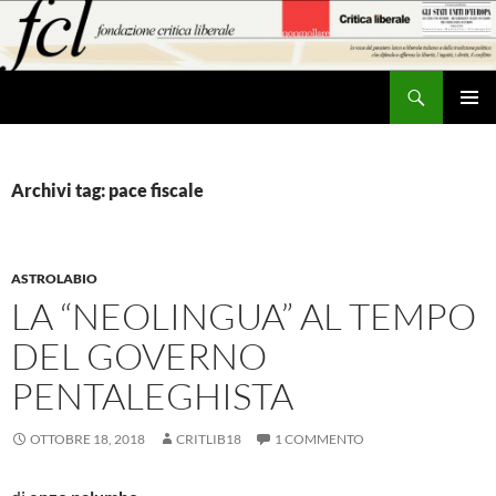
Vai
al
contenuto
Cerca
MENU
PRINCI
Archivi tag: pace fiscale
ASTROLABIO
LA “NEOLINGUA” AL TEMPO
DEL GOVERNO
PENTALEGHISTA
OTTOBRE 18, 2018
CRITLIB18
1 COMMENTO