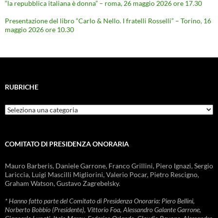
“la repubblica italiana è donna” – roma, 26 maggio 2026 ore 17.30
Presentazione del libro “Carlo & Nello. I fratelli Rosselli” – Torino, 16
maggio 2026 ore 10.30
RUBRICHE
Rubriche
COMITATO DI PRESIDENZA ONORARIA
Mauro Barberis, Daniele Garrone, Franco Grillini, Piero Ignazi, Sergio
Lariccia, Luigi Mascilli Migliorini, Valerio Pocar, Pietro Rescigno,
Graham Watson, Gustavo Zagrebelsky.
* Hanno fatto parte del Comitato di Presidenza Onoraria: Piero Bellini,
Norberto Bobbio (Presidente), Vittorio Foa, Alessandro Galante Garrone,