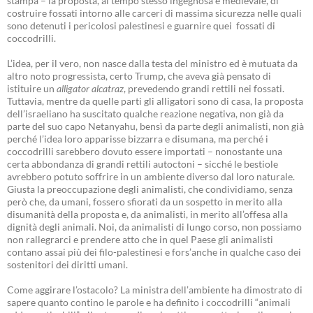
stampa – la proposta, al tempo stesso ingegnosa e medievale, di
costruire fossati intorno alle carceri di massima sicurezza nelle quali
sono detenuti i pericolosi palestinesi e guarnire quei fossati di
coccodrilli.
L’idea, per il vero, non nasce dalla testa del ministro ed è mutuata da
altro noto progressista, certo Trump, che aveva già pensato di
istituire un
alligator alcatraz
, prevedendo grandi rettili nei fossati.
Tuttavia, mentre da quelle parti gli alligatori sono di casa, la proposta
dell’israeliano ha suscitato qualche reazione negativa, non già da
parte del suo capo Netanyahu, bensì da parte degli animalisti, non già
perché l’idea loro apparisse bizzarra e disumana, ma perché i
coccodrilli sarebbero dovuto essere importati – nonostante una
certa abbondanza di grandi rettili autoctoni – sicché le bestiole
avrebbero potuto soffrire in un ambiente diverso dal loro naturale.
Giusta la preoccupazione degli animalisti, che condividiamo, senza
però che, da umani, fossero sfiorati da un sospetto in merito alla
disumanità della proposta e, da animalisti, in merito all’offesa alla
dignità degli animali. Noi, da animalisti di lungo corso, non possiamo
non rallegrarci e prendere atto che in quel Paese gli animalisti
contano assai più dei filo-palestinesi e fors’anche in qualche caso dei
sostenitori dei diritti umani.
Come aggirare l’ostacolo? La ministra dell’ambiente ha dimostrato di
sapere quanto contino le parole e ha definito i coccodrilli “animali