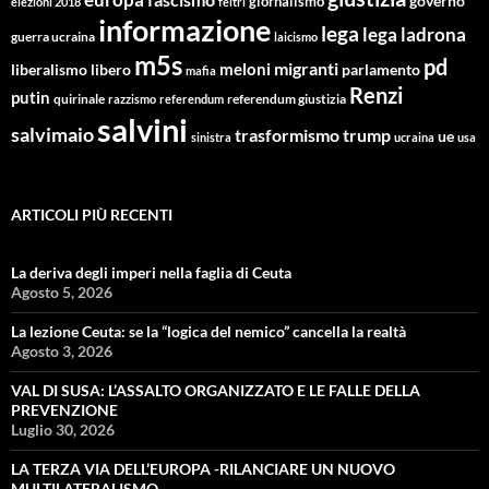
giornalismo
governo
elezioni 2018
feltri
informazione
lega
lega ladrona
guerra ucraina
laicismo
m5s
pd
migranti
meloni
libero
parlamento
liberalismo
mafia
Renzi
putin
quirinale
referendum giustizia
razzismo
referendum
salvini
salvimaio
trasformismo
trump
ue
sinistra
ucraina
usa
ARTICOLI PIÙ RECENTI
La deriva degli imperi nella faglia di Ceuta
Agosto 5, 2026
La lezione Ceuta: se la “logica del nemico” cancella la realtà
Agosto 3, 2026
VAL DI SUSA: L’ASSALTO ORGANIZZATO E LE FALLE DELLA
PREVENZIONE
Luglio 30, 2026
LA TERZA VIA DELL’EUROPA -RILANCIARE UN NUOVO
MULTILATERALISMO