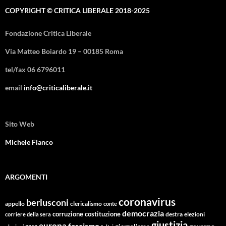
COPYRIGHT © CRITICA LIBERALE 2018-2025
Fondazione Critica Liberale
Via Matteo Boiardo 19 – 00185 Roma
tel/fax 06 6796011
email
info@criticaliberale.it
Sito Web
Michele Fianco
ARGOMENTI
coronavirus
berlusconi
appello
clericalismo
conte
democrazia
corruzione
costituzione
corriere della sera
destra
elezioni
giustizia
europa
fascismo