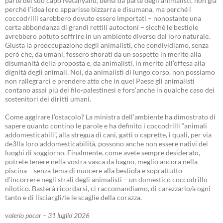
parte del suo capo Netanyahu, bensì da parte degli animalisti, non già
perché l’idea loro apparisse bizzarra e disumana, ma perché i
coccodrilli sarebbero dovuto essere importati – nonostante una
certa abbondanza di grandi rettili autoctoni – sicché le bestiole
avrebbero potuto soffrire in un ambiente diverso dal loro naturale.
Giusta la preoccupazione degli animalisti, che condividiamo, senza
però che, da umani, fossero sfiorati da un sospetto in merito alla
disumanità della proposta e, da animalisti, in merito all’offesa alla
dignità degli animali. Noi, da animalisti di lungo corso, non possiamo
non rallegrarci e prendere atto che in quel Paese gli animalisti
contano assai più dei filo-palestinesi e fors’anche in qualche caso dei
sostenitori dei diritti umani.
Come aggirare l’ostacolo? La ministra dell’ambiente ha dimostrato di
sapere quanto contino le parole e ha definito i coccodrilli “animali
addomesticabili”, alla stregua di cani, gatti o caprette, i quali, per via
de3lla loro addomesticabilità, possono anche non essere nativi dei
luoghi di soggiorno. Finalmente, come avete sempre desiderato,
potrete tenere nella vostra vasca da bagno, meglio ancora nella
piscina – senza tema di nuocere alla bestiola e soprattutto
d’incorrere negli strali degli animalisti – un domestico coccodrillo
nilotico. Basterà ricordarsi, ci raccomandiamo, di carezzarlo/a ogni
tanto e di lisciargli/le le scaglie della corazza.
valerio pocar – 31 luglio 2026