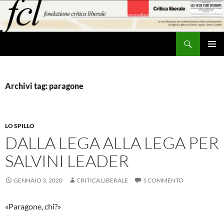
Vai
al
contenuto
Cerca
MENU
PRINCI
Archivi tag: paragone
LO SPILLO
DALLA LEGA ALLA LEGA PER
SALVINI LEADER
GENNAIO 3, 2020
CRITICA LIBERALE
1 COMMENTO
«Paragone, chi?»