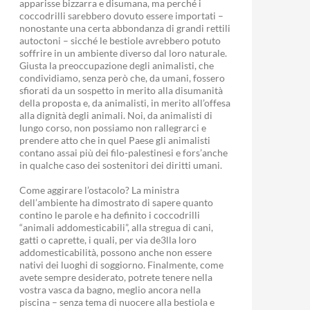
apparisse bizzarra e disumana, ma perché i
coccodrilli sarebbero dovuto essere importati –
nonostante una certa abbondanza di grandi rettili
autoctoni – sicché le bestiole avrebbero potuto
soffrire in un ambiente diverso dal loro naturale.
Giusta la preoccupazione degli animalisti, che
condividiamo, senza però che, da umani, fossero
sfiorati da un sospetto in merito alla disumanità
della proposta e, da animalisti, in merito all’offesa
alla dignità degli animali. Noi, da animalisti di
lungo corso, non possiamo non rallegrarci e
prendere atto che in quel Paese gli animalisti
contano assai più dei filo-palestinesi e fors’anche
in qualche caso dei sostenitori dei diritti umani.
Come aggirare l’ostacolo? La ministra
dell’ambiente ha dimostrato di sapere quanto
contino le parole e ha definito i coccodrilli
“animali addomesticabili”, alla stregua di cani,
gatti o caprette, i quali, per via de3lla loro
addomesticabilità, possono anche non essere
nativi dei luoghi di soggiorno. Finalmente, come
avete sempre desiderato, potrete tenere nella
vostra vasca da bagno, meglio ancora nella
piscina – senza tema di nuocere alla bestiola e