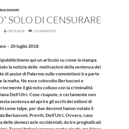
BBLICHIAMO
O” SOLO DI CENSURARE
CRITLIB18
1 COMMENTO
ano – 20 luglio 2018
: Ripubblichiamo qui un articolo su come la stampa
rtato la notizia delle motivazioni della sentenza del
e di assise di Palermo sulle commistioni tra parte
i e la mafia. Ne esce coinvolto Berlusconi e
iormente il già noto colluso con la criminalità
liana Dell’Utri. Cose risapute, e certamente non
sta sentenza ad aprire gli occhi dei milioni di
echi come talpe, per due decenni hanno votato il
da Berlusconi, Previti, Dell’Utri. Ovvero, caso
ia delle democrazie occidentali, da tre pregiudicati
simi. Troppi italiani saranno anche ciechi, ma il loro