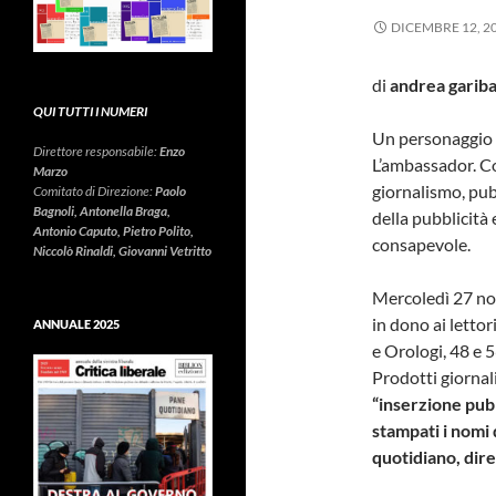
DICEMBRE 12, 2
di
andrea gariba
QUI TUTTI I NUMERI
Un personaggio di
Direttore responsabile:
Enzo
L’ambassador. Co
Marzo
giornalismo, pub
Comitato di Direzione:
Paolo
Bagnoli, Antonella Braga,
della pubblicità 
Antonio Caputo, Pietro Polito,
consapevole.
Niccolò Rinaldi, Giovanni Vetritto
Mercoledì 27 nov
in dono ai lettor
ANNUALE 2025
e Orologi, 48 e 5
Prodotti giornal
“inserzione pubb
stampati i nomi 
quotidiano, dire