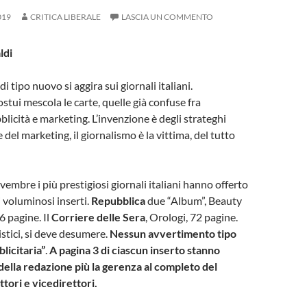
019
CRITICA LIBERALE
LASCIA UN COMMENTO
ldi
 tipo nuovo si aggira sui giornali italiani.
stui mescola le carte, quelle già confuse fra
blicità e marketing. L’invenzione è degli strateghi
e del marketing, il giornalismo è la vittima, del tutto
embre i più prestigiosi giornali italiani hanno offerto
i voluminosi inserti.
Repubblica
due “Album”, Beauty
6 pagine. Il
Corriere delle Sera
, Orologi, 72 pagine.
istici, si deve desumere.
Nessun avvertimento tipo
licitaria”
.
A pagina 3 di ciascun inserto stanno
della redazione più la gerenza al completo del
ttori e vicedirettori.