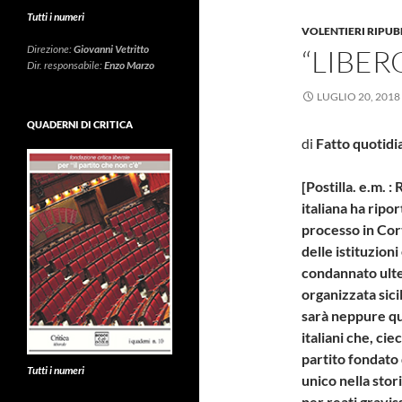
Tutti i numeri
VOLENTIERI RIPU
Direzione:
Giovanni Vetritto
“LIBER
Dir. responsabile:
Enzo Marzo
LUGLIO 20, 2018
QUADERNI DI CRITICA
di
Fatto quotidi
[Postilla. e.m. 
italiana ha ripo
processo in Cort
delle istituzion
condannato ulter
organizzata sici
sarà neppure que
italiani che, ci
partito fondato 
Tutti i numeri
unico nella stor
per reati gravis