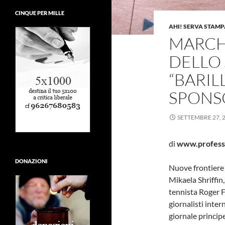
CINQUE PER MILLE
AHI! SERVA STAMP
MARCH
DELLO 
“BARIL
SPONS
SETTEMBRE 27, 
di
www.professi
DONAZIONI
Nuove frontiere 
Mikaela Shriffin, 
tennista Roger F
giornalisti intern
giornale principe