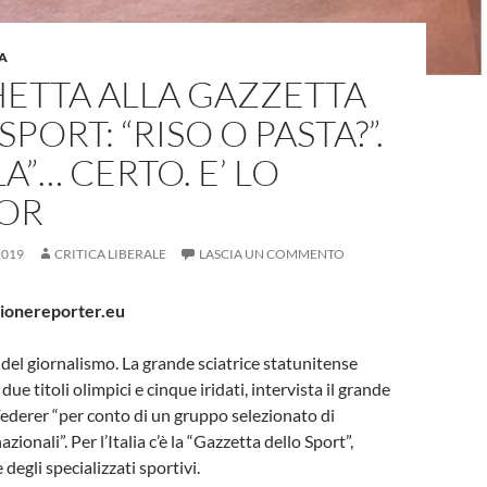
A
ETTA ALLA GAZZETTA
SPORT: “RISO O PASTA?”.
LA”… CERTO. E’ LO
OR
2019
CRITICA LIBERALE
LASCIA UN COMMENTO
onereporter.eu
del giornalismo. La grande sciatrice statunitense
due titoli olimpici e cinque iridati, intervista il grande
ederer “per conto di un gruppo selezionato di
azionali”. Per l’Italia c’è la “Gazzetta dello Sport”,
 degli specializzati sportivi.