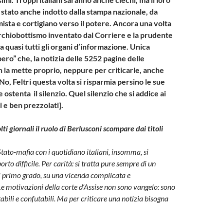
stato anche indotto dalla stampa nazionale, da
sta e cortigiano verso il potere. Ancora una volta
erchiobottismo inventato dal Corriere e la prudente
 quasi tutti gli organi d’informazione. Unica
ero” che, la notizia delle 5252 pagine delle
n la mette proprio, neppure per criticarle, anche
, Feltri questa volta si risparmia persino le sue
 e ostenta il silenzio. Quel silenzio che si addice ai
 e ben prezzolati].
ti giornali il ruolo di Berlusconi scompare dai titoli
Stato-mafia con i quotidiano italiani, insomma, si
to difficile. Per carità: si tratta pure sempre di un
 primo grado, su una vicenda complicata e
Le motivazioni della corte d’Assise non sono vangelo: sono
stabili e confutabili. Ma per criticare una notizia bisogna