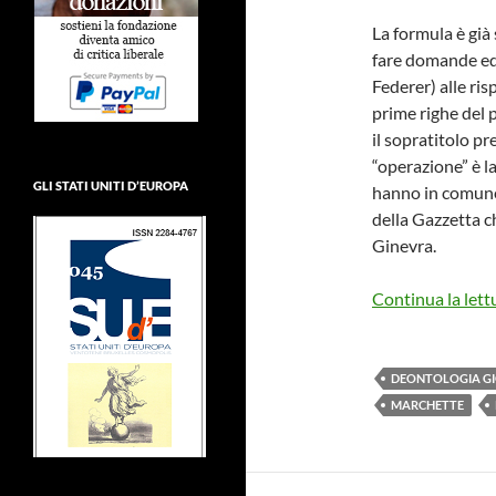
La formula è già 
fare domande ed 
Federer) alle ri
prime righe del 
il sopratitolo pre
“operazione” è la
GLI STATI UNITI D’EUROPA
hanno in comune, 
della Gazzetta c
Ginevra.
Continua la lett
DEONTOLOGIA GI
MARCHETTE