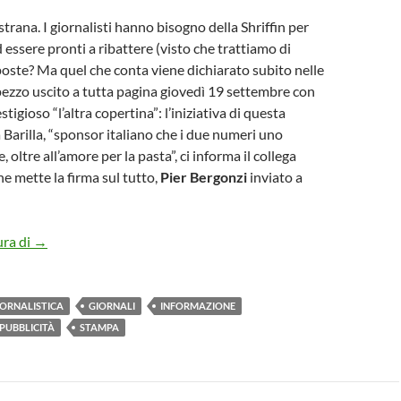
strana. I giornalisti hanno bisogno della Shriffin per
essere pronti a ribattere (visto che trattiamo di
sposte? Ma quel che conta viene dichiarato subito nelle
pezzo uscito a tutta pagina giovedì 19 settembre con
stigioso “l’altra copertina”: l’iniziativa di questa
 Barilla, “sponsor italiano che i due numeri uno
oltre all’amore per la pasta”, ci informa il collega
he mette la firma sul tutto,
Pier Bergonzi
inviato a
MARCHETTA ALLA GAZZETTA DELLO SPORT: “RISO O PAST
ura di
→
ORNALISTICA
GIORNALI
INFORMAZIONE
PUBBLICITÀ
STAMPA