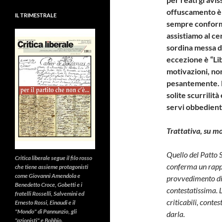
offuscamento è 
IL TRIMESTRALE
sempre conformi
assistiamo al c
sordina messa da
eccezione è “Lib
motivazioni, no
pesantemente. No
solite scurrilità
servi obbedienti
Trattativa, su mol
Quello del Patto 
Critica liberale
segue il filo rosso
conferma un rappor
che tiene assieme protagonisti
come Giovanni Amendola e
provvedimento di
Benedetto Croce, Gobetti e i
contestatissima. 
fratelli Rosselli, Salvemini ed
criticabili, conte
Ernesto Rossi, Einaudi e il
"Mondo" di Pannunzio, gli
darla.
"azionisti" e Bobbio.