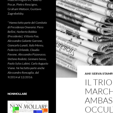
Pocar, Pietro Rescigno,
Graham Watson, Gustavo
Zagrebelsky.
* Hanno fatto parte del Comitato
di Presidenza Onoraria: Piero
Bellini, Norberto Bobbio
(Presidente), Vittorio Foa,
Alessandro Galante Garrone,
Giancarlo Lunati, Italo Mereu,
Federico Orlando, Claudio
Pavone, Alessandro Pizzorusso,
Stefano Rodotà, Gennaro Sasso,
Paolo Sylos Labini, Carlo Augusto
Viano. Ne ha fatto parte anche
Alessandro Roncaglia, dal
AHI! SERVA STAMP
9/2014 al 12/2016.
IL TRI
MARCH
NONMOLLARE
AMBASS
OCCUL