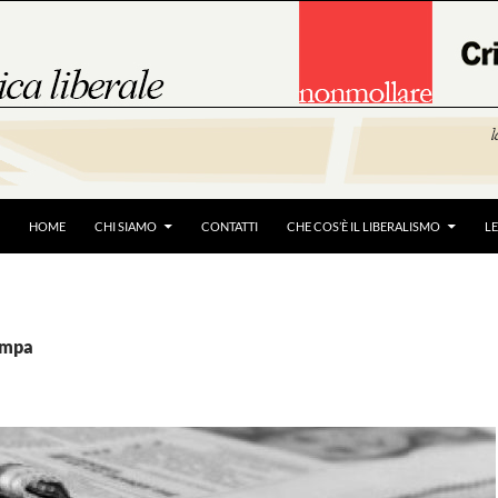
HOME
CHI SIAMO
CONTATTI
CHE COS’È IL LIBERALISMO
L
tampa