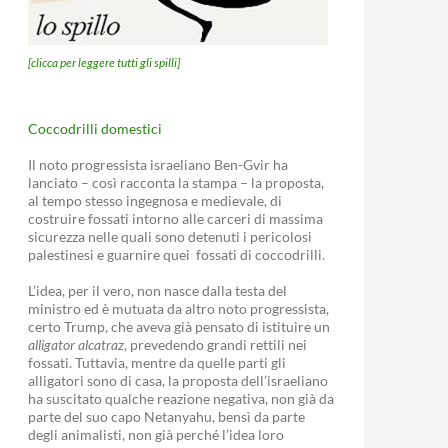
[clicca per leggere tutti gli spilli]
Coccodrilli domestici
Il noto progressista israeliano Ben-Gvir ha
lanciato – così racconta la stampa – la proposta,
al tempo stesso ingegnosa e medievale, di
costruire fossati intorno alle carceri di massima
sicurezza nelle quali sono detenuti i pericolosi
palestinesi e guarnire quei fossati di coccodrilli.
L’idea, per il vero, non nasce dalla testa del
ministro ed è mutuata da altro noto progressista,
certo Trump, che aveva già pensato di istituire un
alligator alcatraz
, prevedendo grandi rettili nei
fossati. Tuttavia, mentre da quelle parti gli
alligatori sono di casa, la proposta dell’israeliano
ha suscitato qualche reazione negativa, non già da
parte del suo capo Netanyahu, bensì da parte
degli animalisti, non già perché l’idea loro