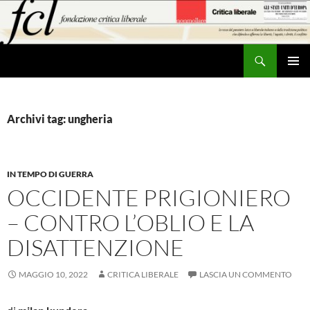
Vai
al
contenuto
Cerca
MENU
PRINCI
Archivi tag: ungheria
IN TEMPO DI GUERRA
OCCIDENTE PRIGIONIERO
– CONTRO L’OBLIO E LA
DISATTENZIONE
MAGGIO 10, 2022
CRITICA LIBERALE
LASCIA UN COMMENTO