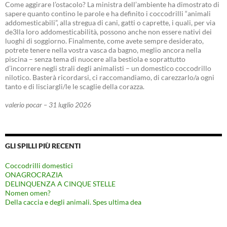
Come aggirare l’ostacolo? La ministra dell’ambiente ha dimostrato di
sapere quanto contino le parole e ha definito i coccodrilli “animali
addomesticabili”, alla stregua di cani, gatti o caprette, i quali, per via
de3lla loro addomesticabilità, possono anche non essere nativi dei
luoghi di soggiorno. Finalmente, come avete sempre desiderato,
potrete tenere nella vostra vasca da bagno, meglio ancora nella
piscina – senza tema di nuocere alla bestiola e soprattutto
d’incorrere negli strali degli animalisti – un domestico coccodrillo
nilotico. Basterà ricordarsi, ci raccomandiamo, di carezzarlo/a ogni
tanto e di lisciargli/le le scaglie della corazza.
valerio pocar – 31 luglio 2026
GLI SPILLI PIÙ RECENTI
Coccodrilli domestici
ONAGROCRAZIA
DELINQUENZA A CINQUE STELLE
Nomen omen?
Della caccia e degli animali. Spes ultima dea