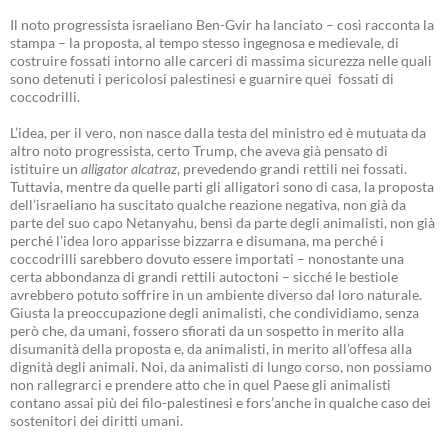
Il noto progressista israeliano Ben-Gvir ha lanciato – così racconta la
stampa – la proposta, al tempo stesso ingegnosa e medievale, di
costruire fossati intorno alle carceri di massima sicurezza nelle quali
sono detenuti i pericolosi palestinesi e guarnire quei fossati di
coccodrilli.
L’idea, per il vero, non nasce dalla testa del ministro ed è mutuata da
altro noto progressista, certo Trump, che aveva già pensato di
istituire un
alligator alcatraz
, prevedendo grandi rettili nei fossati.
Tuttavia, mentre da quelle parti gli alligatori sono di casa, la proposta
dell’israeliano ha suscitato qualche reazione negativa, non già da
parte del suo capo Netanyahu, bensì da parte degli animalisti, non già
perché l’idea loro apparisse bizzarra e disumana, ma perché i
coccodrilli sarebbero dovuto essere importati – nonostante una
certa abbondanza di grandi rettili autoctoni – sicché le bestiole
avrebbero potuto soffrire in un ambiente diverso dal loro naturale.
Giusta la preoccupazione degli animalisti, che condividiamo, senza
però che, da umani, fossero sfiorati da un sospetto in merito alla
disumanità della proposta e, da animalisti, in merito all’offesa alla
dignità degli animali. Noi, da animalisti di lungo corso, non possiamo
non rallegrarci e prendere atto che in quel Paese gli animalisti
contano assai più dei filo-palestinesi e fors’anche in qualche caso dei
sostenitori dei diritti umani.