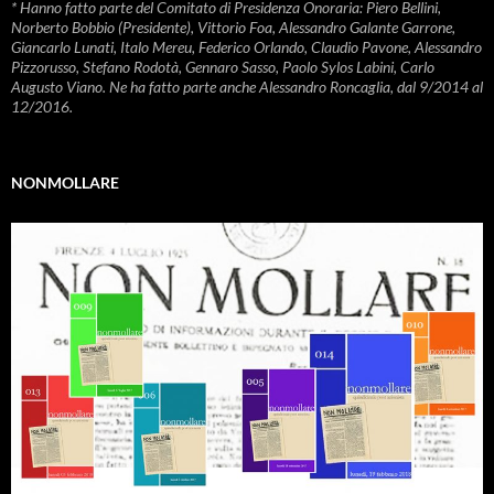
* Hanno fatto parte del Comitato di Presidenza Onoraria: Piero Bellini,
Norberto Bobbio (Presidente), Vittorio Foa, Alessandro Galante Garrone,
Giancarlo Lunati, Italo Mereu, Federico Orlando, Claudio Pavone, Alessandro
Pizzorusso, Stefano Rodotà, Gennaro Sasso, Paolo Sylos Labini, Carlo
Augusto Viano. Ne ha fatto parte anche Alessandro Roncaglia, dal 9/2014 al
12/2016.
NONMOLLARE