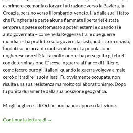
esprimere egemonia o forza di attrazione verso la Baviera, la
Croazia, persino verso il lombardo-veneto. Ha dalla sua il fatto
che l’Ungheria (a parte alcune fiammate libertarie) è stata
sempre un paese sottomesso a poteri esterni e quando si è
auto governata – come nella Reggenza tra le due guerre
mondiali – ha prodotto solo governi fascisti, addirittura nazisti,
fondati su un accanito antisemitismo. La popolazione
ungherese non si è fatta molto onore, ha perseguito gli ebrei
con determinazione. E’ scesa in guerra al fianco di Hitler e,
come fecero pure gli italiani, quando la guerra volgeva a male
cercò di tradire i suoi alleati. Fu ovviamente occupata, non
risulta una sua resistenza ma molto collaborazionismo. Dopo
fu punita duramente dalla sua posizione geografica.
Ma gli ungheresi di Orbàn non hanno appreso la lezione.
GRAZIE, ORBAN
Continua la lettura di
→