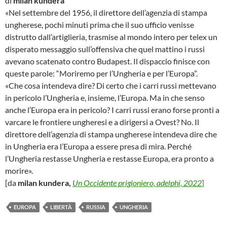
di
milan kundera
«Nel settembre del 1956, il direttore dell’agenzia di stampa
ungherese, pochi minuti prima che il suo ufficio venisse
distrutto dall’artiglieria, trasmise al mondo intero per telex un
disperato messaggio sull’offensiva che quel mattino i russi
avevano scatenato contro Budapest. Il dispaccio finisce con
queste parole: “Moriremo per l’Ungheria e per l’Europa”.
«Che cosa intendeva dire? Di certo che i carri russi mettevano
in pericolo l’Ungheria e, insieme, l’Europa. Ma in che senso
anche l’Europa era in pericolo? I carri russi erano forse pronti a
varcare le frontiere ungheresi e a dirigersi a Ovest? No. Il
direttore dell’agenzia di stampa ungherese intendeva dire che
in Ungheria era l’Europa a essere presa di mira. Perché
l’Ungheria restasse Ungheria e restasse Europa, era pronto a
morire».
[da
milan kundera,
Un Occidente prigioniero, adelphi, 2022
]
EUROPA
LIBERTÀ
RUSSIA
UNGHERIA