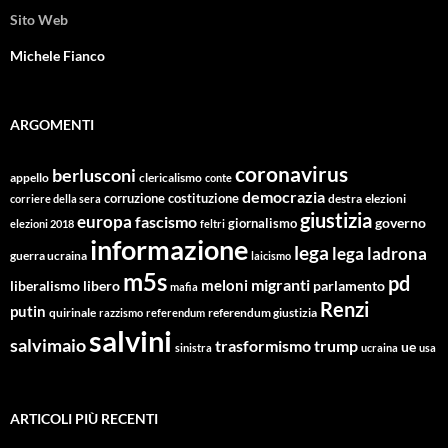
Sito Web
Michele Fianco
ARGOMENTI
coronavirus
berlusconi
appello
clericalismo
conte
democrazia
corruzione
costituzione
corriere della sera
destra
elezioni
giustizia
europa
fascismo
giornalismo
governo
elezioni 2018
feltri
informazione
lega
lega ladrona
guerra ucraina
laicismo
m5s
pd
migranti
meloni
libero
parlamento
liberalismo
mafia
Renzi
putin
quirinale
referendum giustizia
razzismo
referendum
salvini
salvimaio
trasformismo
trump
ue
sinistra
ucraina
usa
ARTICOLI PIÙ RECENTI