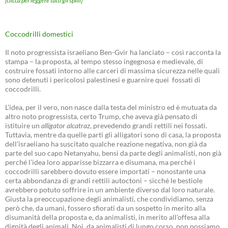
[clicca per leggere tutti gli spilli]
Coccodrilli domestici
Il noto progressista israeliano Ben-Gvir ha lanciato – così racconta la
stampa – la proposta, al tempo stesso ingegnosa e medievale, di
costruire fossati intorno alle carceri di massima sicurezza nelle quali
sono detenuti i pericolosi palestinesi e guarnire quei fossati di
coccodrilli.
L’idea, per il vero, non nasce dalla testa del ministro ed è mutuata da
altro noto progressista, certo Trump, che aveva già pensato di
istituire un
alligator alcatraz
, prevedendo grandi rettili nei fossati.
Tuttavia, mentre da quelle parti gli alligatori sono di casa, la proposta
dell’israeliano ha suscitato qualche reazione negativa, non già da
parte del suo capo Netanyahu, bensì da parte degli animalisti, non già
perché l’idea loro apparisse bizzarra e disumana, ma perché i
coccodrilli sarebbero dovuto essere importati – nonostante una
certa abbondanza di grandi rettili autoctoni – sicché le bestiole
avrebbero potuto soffrire in un ambiente diverso dal loro naturale.
Giusta la preoccupazione degli animalisti, che condividiamo, senza
però che, da umani, fossero sfiorati da un sospetto in merito alla
disumanità della proposta e, da animalisti, in merito all’offesa alla
dignità degli animali. Noi, da animalisti di lungo corso, non possiamo