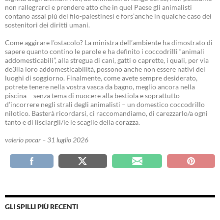
non rallegrarci e prendere atto che in quel Paese gli animalisti
contano assai più dei filo-palestinesi e fors’anche in qualche caso dei
sostenitori dei diritti umani.
Come aggirare l’ostacolo? La ministra dell’ambiente ha dimostrato di
sapere quanto contino le parole e ha definito i coccodrilli “animali
addomesticabili”, alla stregua di cani, gatti o caprette, i quali, per via
de3lla loro addomesticabilità, possono anche non essere nativi dei
luoghi di soggiorno. Finalmente, come avete sempre desiderato,
potrete tenere nella vostra vasca da bagno, meglio ancora nella
piscina – senza tema di nuocere alla bestiola e soprattutto
d’incorrere negli strali degli animalisti – un domestico coccodrillo
nilotico. Basterà ricordarsi, ci raccomandiamo, di carezzarlo/a ogni
tanto e di lisciargli/le le scaglie della corazza.
valerio pocar – 31 luglio 2026
GLI SPILLI PIÙ RECENTI