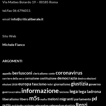
Via Matteo Boiardo 19 – 00185 Roma
tel/fax 06 6796011
email
info@criticaliberale.it
Sito Web
Michele Fianco
ARGOMENTI
coronavirus
berlusconi
appello
clericalismo
conte
democrazia
corruzione
costituzione
corriere della sera
destra
elezioni
giustizia
europa
fascismo
giornalismo
governo
elezioni 2018
feltri
informazione
lega
lega ladrona
guerra ucraina
laicismo
m5s
pd
migranti
meloni
libero
parlamento
liberalismo
mafia
Renzi
putin
quirinale
referendum giustizia
razzismo
referendum