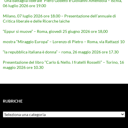
“Una battaglia liberale” Piero Gobetti e Giovanni Amendola – Ischia,
06 luglio 2026 ore 19.00
Milano, 07 luglio 2026 ore 18.00 – Presentazione dell’annuale di
Critica liberale e delle Ricerche laiche
“Eppur si muove” – Roma, giovedì 25 giugno 2026 ore 18,00
mostra “Miraggio Europa” – Lorenzo di Pietro – Roma, via Rattazzi 10
“la repubblica italiana è donna” – roma, 26 maggio 2026 ore 17.30
Presentazione del libro “Carlo & Nello. I fratelli Rosselli” – Torino, 16
maggio 2026 ore 10.30
RUBRICHE
Rubriche