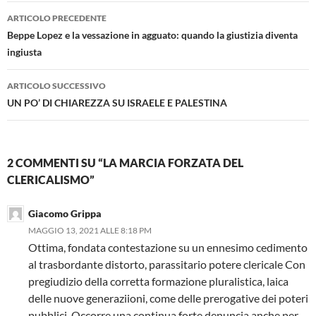
Navigazione
ARTICOLO PRECEDENTE
articolo
Beppe Lopez e la vessazione in agguato: quando la giustizia diventa
ingiusta
ARTICOLO SUCCESSIVO
UN PO’ DI CHIAREZZA SU ISRAELE E PALESTINA
2 COMMENTI SU “LA MARCIA FORZATA DEL
CLERICALISMO”
Giacomo Grippa
MAGGIO 13, 2021 ALLE 8:18 PM
Ottima, fondata contestazione su un ennesimo cedimento
al trasbordante distorto, parassitario potere clericale Con
pregiudizio della corretta formazione pluralistica, laica
delle nuove generaziioni, come delle prerogative dei poteri
pubblici. Occorre una continua forte denuncia anche per